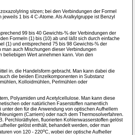
zoxazolylring sitzen; bei den Verbindungen der Formel
n jeweils 1 bis 4 C-Atome. Als Aralkylgruppe ist Benzyl
tsprechend 99 bis 40 Gewichts-% der Verbindungen der
 den Formeln (1) bis (10) ab und läßt sich durch einfache
mel (1) und entsprechend 75 bis 98 Gewichts-% der
kann man auch Mischungen dieser Verbindungen
eden beliebigen Wert annehmen kann. Von den
tel in. die Handelsform gebracht. Man kann dabei die
 auch die beiden Einzelkomponenten in Substanz
lmühlen, Kolloidmühlen, Perlmühlen oder
ern, Polyamiden und Acetylcellulose. Man kann diese
tischen oder natürlichen Faserstoffen namentlich
 unter den für die Anwendung von optischen Aufhellern
hleunigern (Carriern) oder nach dem Thermosolverfahren.
 Perchloräthylen, fluorierten Kohlenwasserstoffen gelöst
ufheller gelöst enthält, behandelt werden, oder man
o
raturen von 120 - 220
C, wobei der optische Aufheller