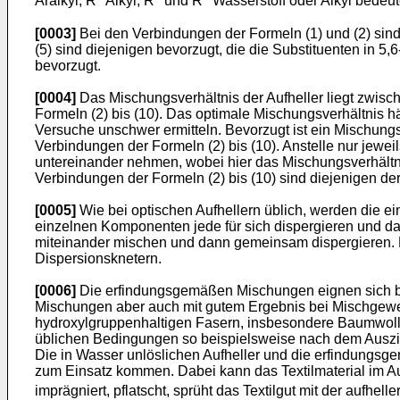
Aralkyl, R
Alkyl, R
und R
Wasserstoff oder Alkyl bedeut
[0003]
Bei den Verbindungen der Formeln (1) und (2) sind
(5) sind diejenigen bevorzugt, die die Substituenten in 5,
bevorzugt.
[0004]
Das Mischungsverhältnis der Aufheller liegt zwis
Formeln (2) bis (10). Das optimale Mischungsverhältnis hä
Versuche unschwer ermitteln. Bevorzugt ist ein Mischung
Verbindungen der Formeln (2) bis (10). Anstelle nur jew
untereinander nehmen, wobei hier das Mischungsverhältnis
Verbindungen der Formeln (2) bis (10) sind diejenigen der
[0005]
Wie bei optischen Aufhellern üblich, werden die e
einzelnen Komponenten jede für sich dispergieren und 
miteinander mischen und dann gemeinsam dispergieren. D
Dispersionsknetern.
[0006]
Die erfindungsgemäßen Mischungen eignen sich bes
Mischungen aber auch mit gutem Ergebnis bei Mischgeweb
hydroxylgruppenhaltigen Fasern, insbesondere Baumwolle
üblichen Bedingungen so beispielsweise nach dem Auszie
Die in Wasser unlöslichen Aufheller und die erfindungsg
zum Einsatz kommen. Dabei kann das Textilmaterial im Aus
imprägniert, pflatscht, sprüht das Textilgut mit der aufhe