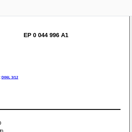
EP 0 044 996 A1
:
D06L
3/12
)
E)