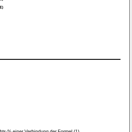
E)
ts-% einer Verbindung der Formel (1)