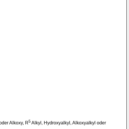
5
oder Alkoxy, R
Alkyl, Hydroxyalkyl, Alkoxyalkyl oder