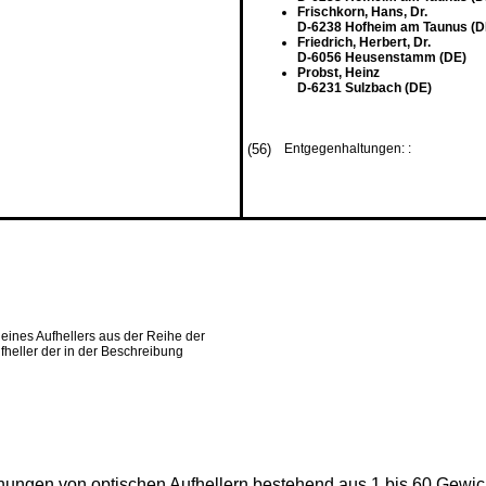
Frischkorn, Hans, Dr.
D-6238 Hofheim am Taunus (D
Friedrich, Herbert, Dr.
D-6056 Heusenstamm (DE)
Probst, Heinz
D-6231 Sulzbach (DE)
(56)
Entgegenhaltungen: :
ines Aufhellers aus der Reihe der
heller der in der Beschreibung
ungen von optischen Aufhellern bestehend aus 1 bis 60 Gewich