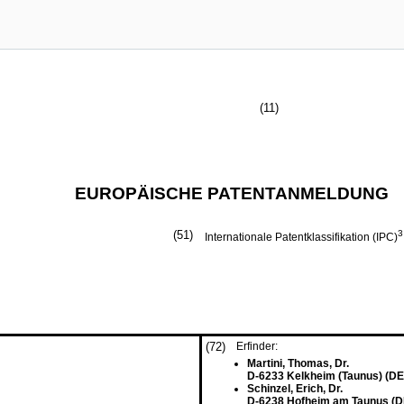
(11)
EUROPÄISCHE PATENTANMELDUNG
(51)
3
Internationale Patentklassifikation (IPC)
(72)
Erfinder:
Martini, Thomas, Dr.
D-6233 Kelkheim (Taunus) (DE
Schinzel, Erich, Dr.
D-6238 Hofheim am Taunus (D