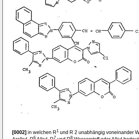
1
[0002]
in welchen R
und R 2 unabhängig voneinander Was
6
7
8