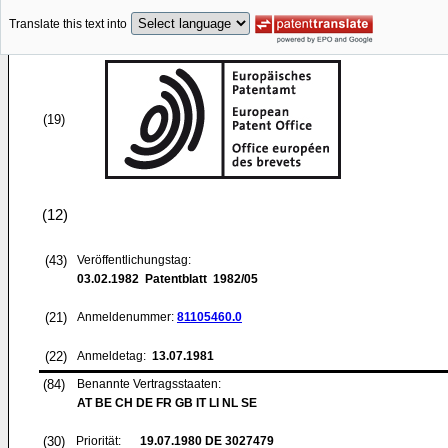
Translate this text into
(19)
(12)
(43)
Veröffentlichungstag:
03.02.1982
Patentblatt 1982/05
(21)
Anmeldenummer:
81105460.0
(22)
Anmeldetag:
13.07.1981
(84)
Benannte Vertragsstaaten:
AT BE CH DE FR GB IT LI NL SE
(30)
Priorität:
19.07.1980
DE 3027479