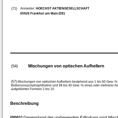
(71)
Anmelder:
HOECHST AKTIENGESELLSCHAFT
65926 Frankfurt am Main (DE)
Mischungen von optischen Aufhellern
(54)
(57)
Mischungen von optischen Aufhellern bestehend aus 1 bis 60 Gew.-% e
Bisbenzoxazolylnaphthaline und 99 bis 40 Gew.-% eines oder mehrerer Auf
aufgeführten Formeln 2 bis 10.
Beschreibung
[0001]
Gegenstand der vorliegenden Erfindung sind Misch