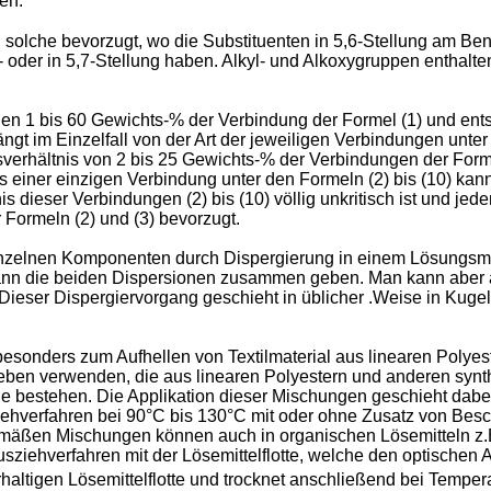
en.
 solche bevorzugt, wo die Substituenten in 5,6-Stellung am Ben
6- oder in 5,7-Stellung haben. Alkyl- und Alkoxygruppen enthalte
chen 1 bis 60 Gewichts-% der Verbindung der Formel (1) und en
ngt im Einzelfall von der Art der jeweiligen Verbindungen unter
sverhältnis von 2 bis 25 Gewichts-% der Verbindungen der For
eils einer einzigen Verbindung unter den Formeln (2) bis (10) 
 dieser Verbindungen (2) bis (10) völlig unkritisch ist und j
 Formeln (2) und (3) bevorzugt.
inzelnen Komponenten durch Dispergierung in einem Lösungsmit
dann die beiden Dispersionen zusammen geben. Man kann aber
ieser Dispergiervorgang geschieht in üblicher .Weise in Kuge
onders zum Aufhellen von Textilmaterial aus linearen Polyest
en verwenden, die aus linearen Polyestern und anderen synthe
 bestehen. Die Applikation dieser Mischungen geschieht dabei
hverfahren bei 90°C bis 130°C mit oder ohne Zusatz von Besc
emäßen Mischungen können auch in organischen Lösemitteln z.B.
ziehverfahren mit der Lösemittelflotte, welche den optischen A
llerhaltigen Lösemittelflotte und trocknet anschließend bei Tempe