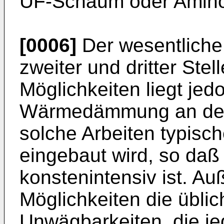
UF-Schaum oder Amino
[0006]
Der wesentliche
zweiter und dritter S
Möglichkeiten liegt jed
Wärmedämmung an der 
solche Arbeiten typis
eingebaut wird, so daß 
konstenintensiv ist. A
Möglichkeiten die übli
Unwägbarkeiten, die je