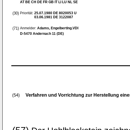
AT BE CH DE FR GB IT LI LU NL SE
(30)
Priorität:
25.07.1980
DE 8020053 U
03.06.1981
DE 3122087
(71)
Anmelder:
Adams, EngelbertIng.VDI
D-5470 Andernach 11 (DE)
Verfahren und Vorrichtung zur Herstellung e
(54)