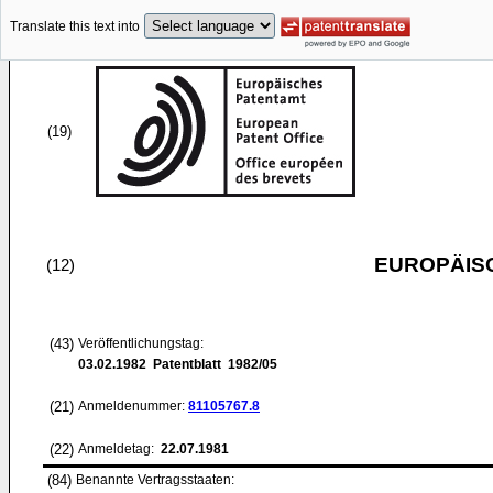
Translate this text into
(19)
EUROPÄIS
(12)
(43)
Veröffentlichungstag:
03.02.1982
Patentblatt 1982/05
(21)
Anmeldenummer:
81105767.8
(22)
Anmeldetag:
22.07.1981
(84)
Benannte Vertragsstaaten: