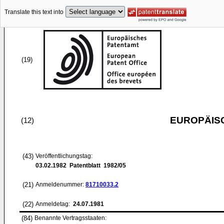
Translate this text into
(19)
EUROPÄIS
(12)
(43)
Veröffentlichungstag:
03.02.1982
Patentblatt 1982/05
(21)
Anmeldenummer:
81710033.2
(22)
Anmeldetag:
24.07.1981
(84)
Benannte Vertragsstaaten: