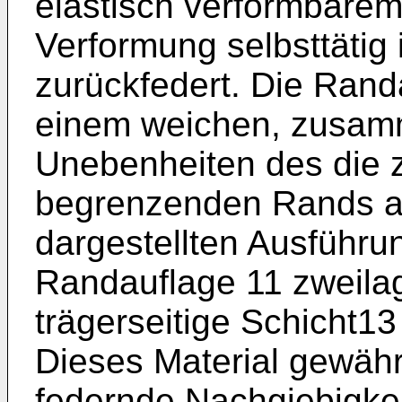
elastisch verformbarem 
Verformung selbsttätig
zurückfedert. Die Rand
einem weichen, zusam
Unebenheiten des die 
begrenzenden Rands a
dargestellten Ausführun
Randauflage 11 zweilag
trägerseitige Schicht1
Dieses Material gewähr
federnde Nachgiebigke