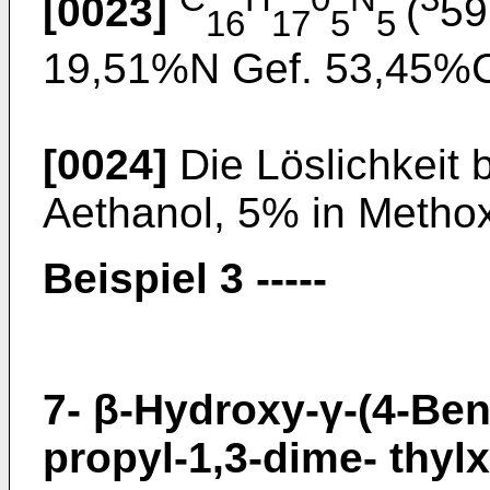
[0023]
(
59
16
17
5
5
19,51%N Gef. 53,45%
[0024]
Die Löslichkeit 
Aethanol, 5% in Metho
Beispiel 3 -----
7- β-Hydroxy-γ-(4-Be
propyl-1,3-dime- thyl