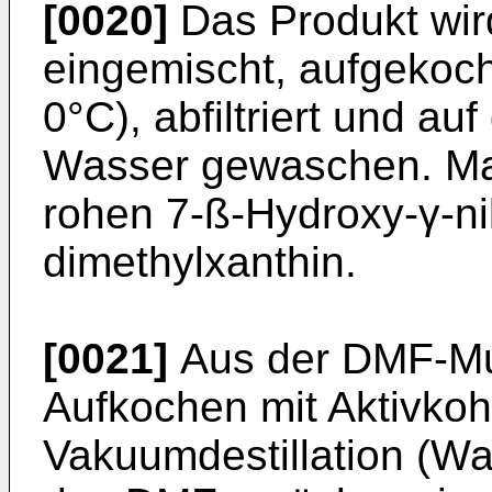
[0020]
Das Produkt wir
eingemischt, aufgekocht
0°C), abfiltriert und auf
Wasser gewaschen. Man
rohen 7-ß-Hydroxy-γ-nik
dimethylxanthin.
[0021]
Aus der DMF-Mu
Aufkochen mit Aktivko
Vakuumdestillation (W