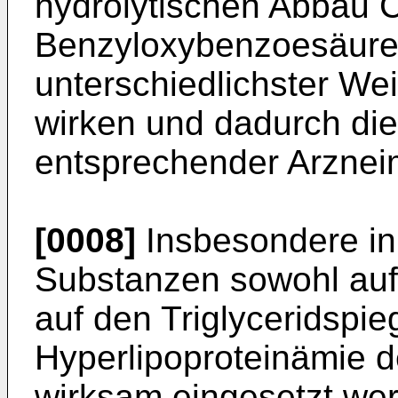
hydrolytischen Abbau Cl
Benzyloxybenzoesäure u
unterschiedlichster We
wirken und dadurch di
entsprechender Arzneim
[0008]
Insbesondere in
Substanzen sowohl auf 
auf den Triglyceridspieg
Hyperlipoproteinämie d
wirksam eingesetzt we