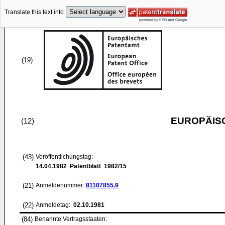
Translate this text into
(19)
EUROPÄIS
(12)
(43)
Veröffentlichungstag:
14.04.1982
Patentblatt 1982/15
(21)
Anmeldenummer:
81107855.9
(22)
Anmeldetag:
02.10.1981
(84)
Benannte Vertragsstaaten: