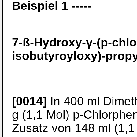
Beispiel 1 -----
7-ß-Hydroxy-γ-(p-chl
isobutyroyloxy)-propy
[0014]
In 400 ml Dimet
g (1,1 Mol) p-Chlorphe
Zusatz von 148 ml (1,1 