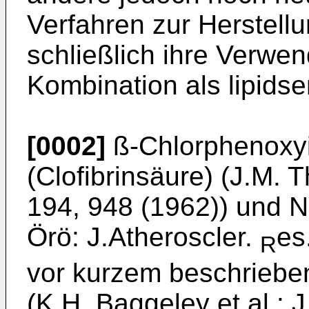
Verfahren zur Herstell
schließlich ihre Verwen
Kombination als lipidse
[0002]
ß-Chlorphenoxyi
(Clofibrinsäure) (J.M. 
194, 948 (1962)) und Ni
Örö: J.Atheroscler.
es
R
vor kurzem beschrieb
(K.H. Baggeley et al.: