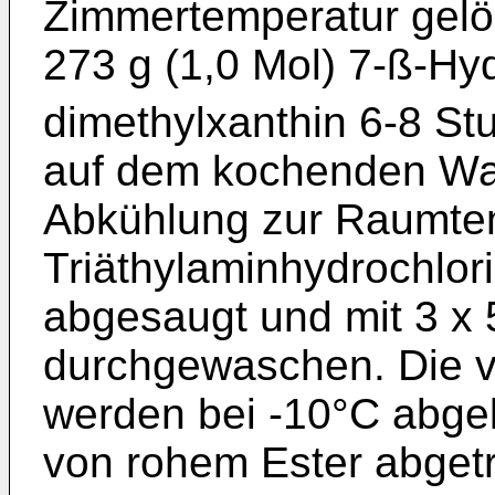
Zimmertemperatur gelö
273 g (1,0 Mol) 7-ß-Hy
dimethylxanthin 6-8 S
auf dem kochenden Was
Abkühlung zur Raumtem
Triäthylaminhydrochlori
abgesaugt und mit 3 x 
durchgewaschen. Die v
werden bei -10°C abge
von rohem Ester abgetr