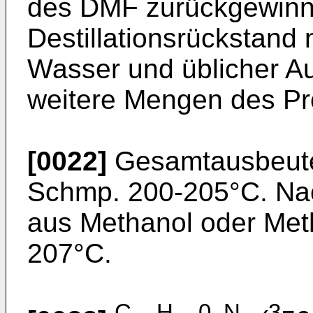
des DMF zurückgewinn
Destillationsrückstand
Wasser und üblicher Au
weitere Mengen des Pro
[0022]
Gesamtausbeute 
Schmp. 200-205°C. Nac
aus Methanol oder Met
207°C.
C
H
0
N
3