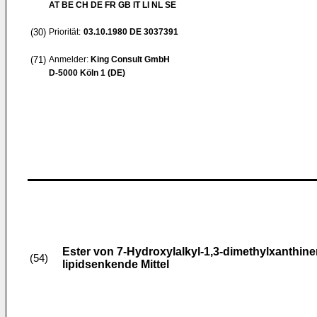
AT BE CH DE FR GB IT LI NL SE
(30)
Priorität:
03.10.1980
DE 3037391
(71)
Anmelder:
King Consult GmbH
D-5000 Köln 1 (DE)
Ester von 7-Hydroxylalkyl-1,3-dimethylxanthine
(54)
lipidsenkende Mittel