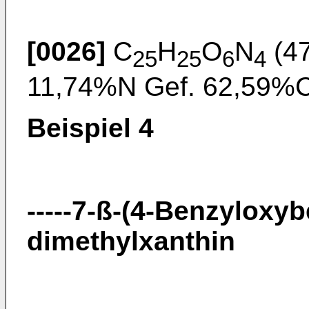
[0026]
C
H
O
N
(47
25
25
6
4
11,74%N Gef. 62,59%
Beispiel 4
-----7-ß-(4-Benzyloxy
dimethylxanthin