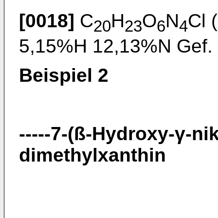
[0018]
C
H
O
N
Cl 
20
23
6
4
5,15%H 12,13%N Gef.
Beispiel 2
-----7-(ß-Hydroxy-γ-ni
dimethylxanthin