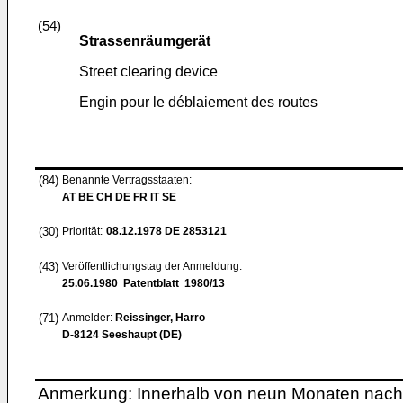
(54)
Strassenräumgerät
Street clearing device
Engin pour le déblaiement des routes
(84)
Benannte Vertragsstaaten:
AT BE CH DE FR IT SE
(30)
Priorität:
08.12.1978
DE 2853121
(43)
Veröffentlichungstag der Anmeldung:
25.06.1980
Patentblatt 1980/13
(71)
Anmelder:
Reissinger, Harro
D-8124 Seeshaupt (DE)
Anmerkung: Innerhalb von neun Monaten nach 