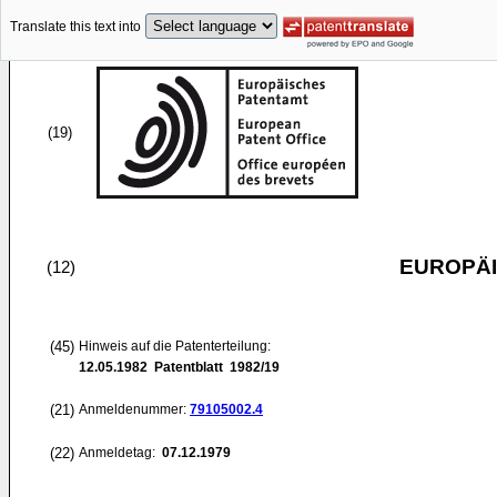
Translate this text into
(19)
EUROPÄI
(12)
(45)
Hinweis auf die Patenterteilung:
12.05.1982
Patentblatt 1982/19
(21)
Anmeldenummer:
79105002.4
(22)
Anmeldetag:
07.12.1979