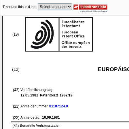
Translate this text into
(19)
EUROPÄIS
(12)
(43)
Veröffentlichungstag:
12.05.1982
Patentblatt 1982/19
(21)
Anmeldenummer:
81107124.0
(22)
Anmeldetag:
10.09.1981
(84)
Benannte Vertragsstaaten: