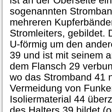
ist an der Oberseite e
sogenannten Stromband
mehreren Kupferbände
Stromleiters, gebildet.
U-förmig um den ander
39 und ist mit seinem 
dem Flansch 29 verbun
wo das Stromband 41 nu
Vermeidung von Funke
Isoliermaterial 44 über
des Halters 39 bildet (o