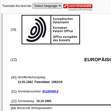
Translate this text into
(19)
EUROPÄIS
(12)
(43)
Veröffentlichungstag:
12.05.1982
Patentblatt 1982/19
(21)
Anmeldenummer:
81108489.6
(22)
Anmeldetag:
19.10.1981
(84)
Benannte Vertragsstaaten: