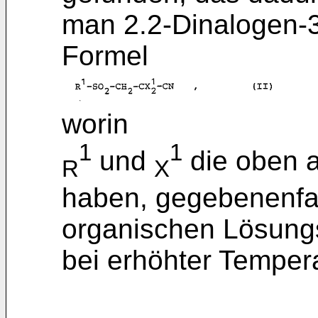
man 2.2-Dinalogen-3-
Formel
worin
1
1
und
die oben 
R
X
haben, gegebenenfal
organischen Lösungs
bei erhöhter Temper