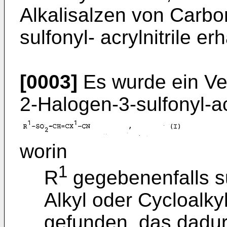
Alkalisalzen von Carb
sulfonyl- acrylnitrile erh
[0003]
Es wurde ein Ver
2-Halogen-3-sulfonyl-ac
worin
1
R
gegebenenfalls sub
Alkyl oder Cycloalky
gefunden, das dadur