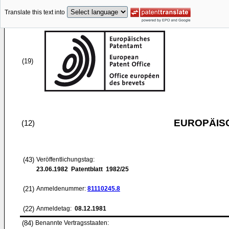
Translate this text into
(19)
EUROPÄIS
(12)
(43)
Veröffentlichungstag:
23.06.1982
Patentblatt 1982/25
(21)
Anmeldenummer:
81110245.8
(22)
Anmeldetag:
08.12.1981
(84)
Benannte Vertragsstaaten: