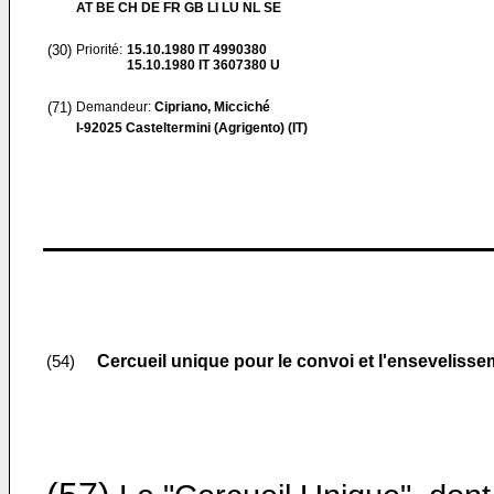
AT BE CH DE FR GB LI LU NL SE
(30)
Priorité:
15.10.1980
IT 4990380
15.10.1980
IT 3607380 U
(71)
Demandeur:
Cipriano, Micciché
I-92025 Casteltermini (Agrigento) (IT)
Cercueil unique pour le convoi et l'enseveliss
(54)