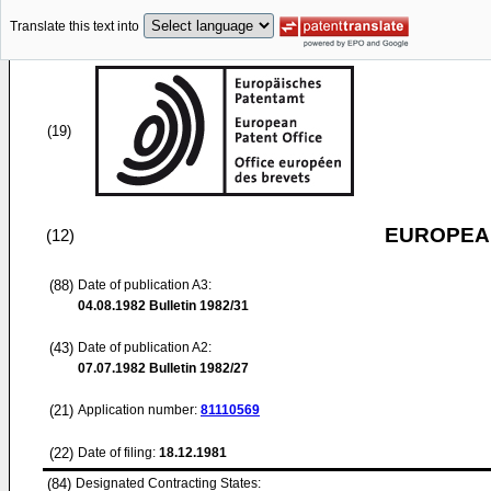
Translate this text into
(19)
EUROPEAN
(12)
(88)
Date of publication A3:
04.08.1982
Bulletin 1982/31
(43)
Date of publication A2:
07.07.1982
Bulletin 1982/27
(21)
Application number:
81110569
(22)
Date of filing:
18.12.1981
(84)
Designated Contracting States: