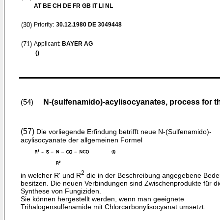
AT BE CH DE FR GB IT LI NL
(30)
Priority:
30.12.1980
DE 3049448
(71)
Applicant:
BAYER AG
()
N-(sulfenamido)-acylisocyanates, process for th
(54)
(57)
Die vorliegende Erfindung betrifft neue N-(Sulfenamido)-
acylisocyanate der allgemeinen Formel
2
in welcher R' und R
die in der Beschreibung angegebene Bede
besitzen. Die neuen Verbindungen sind Zwischenprodukte für di
Synthese von Fungiziden.
Sie können hergestellt werden, wenn man geeignete
Trihalogensulfenamide mit Chlorcarbonylisocyanat umsetzt.