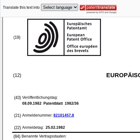
Translate this text into
(19)
EUROPÄIS
(12)
(43)
Veröffentlichungstag:
08.09.1982
Patentblatt 1982/36
(21)
Anmeldenummer:
82101457.8
(22)
Anmeldetag:
25.02.1982
(84)
Benannte Vertragsstaaten: