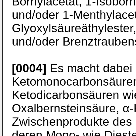
Bornylacetat, 1-Isoborn
und/oder 1-Menthylacet
Glyoxylsäureäthylester
und/oder Brenztraubens
[0004]
Es macht dabei 
Ketomonocarbonsäuren
Ketodicarbonsäuren wi
Oxalbernsteinsäure, α-
Zwischenprodukte des 
deren Mono- wie Dieste