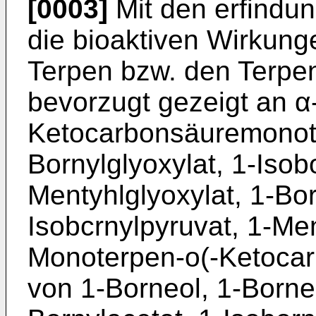
[0003]
Mit den erfindu
die bioaktiven Wirkunge
Terpen bzw. den Terpene
bevorzugt gezeigt an α
Ketocarbonsäuremonote
Bornylglyoxylat, 1-Isobo
Mentyhlglyoxylat, 1-Bor
Isobcrnylpyruvat, 1-Me
Monoterpen-o(-Ketoca
von 1-Borneol, 1-Bornen