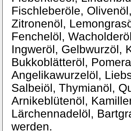
Fischleberöle, Olivenö
Zitronenöl, Lemongrasöl
Fenchelöl, Wacholderöl,
Ingweröl, Gelbwurzöl, 
Bukkoblätteröl, Pomer
Angelikawurzelöl, Liebs
Salbeiöl, Thymianöl, Qu
Arnikeblütenöl, Kamille
Lärchennadelöl, Bartgr
werden.