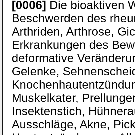
[0006]
Die bioaktiven 
Beschwerden des rheu
Arthriden, Arthrose, Gi
Erkrankungen des Bew
deformative Veränderu
Gelenke, Sehnenschei
Knochenhautentzündun
Muskelkater, Prellunge
Insektenstich, Hühnera
Ausschläge, Akne, Pic