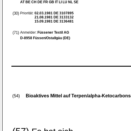
AT BE CH DE FR GB IT LI LU NL SE
(30)
Priorität:
02.03.1981
DE 3107895
21.08.1981
DE 3133132
15.09.1981
DE 3136481
(71)
Anmelder:
Füssener Textil AG
D-8958 Füssen/Ostallgäu (DE)
Bioaktives Mittel auf Terpen/alpha-Ketocarbon
(54)