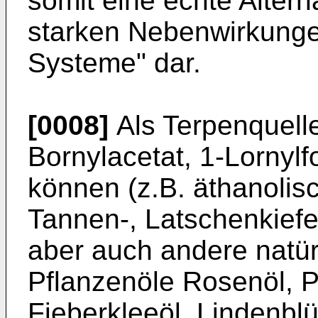
somit eine echte Altern
starken Nebenwirkunge
Systeme" dar.
[0008]
Als Terpenquelle
Bornylacetat, 1-Lornyl
können (z.B. äthanolisc
Tannen-, Latschenkief
aber auch andere natür
Pflanzenöle Rosenöl, P
Fieberkleeöl, Lindenbl