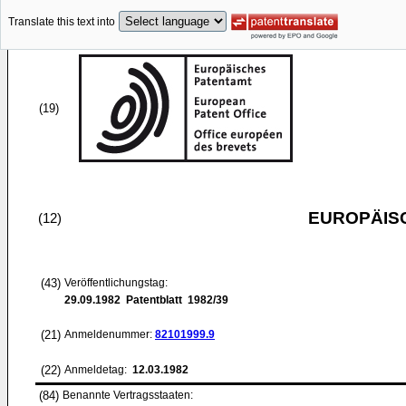
Translate this text into
(19)
EUROPÄIS
(12)
(43)
Veröffentlichungstag:
29.09.1982
Patentblatt 1982/39
(21)
Anmeldenummer:
82101999.9
(22)
Anmeldetag:
12.03.1982
(84)
Benannte Vertragsstaaten: