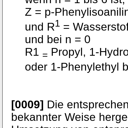
Z = p-Phenylisoanili
1
und R
= Wasserstof
und bei n = 0
R1
Propyl, 1-Hydro
=
oder 1-Phenylethyl 
[0009]
Die entsprechen
bekannter Weise hergest