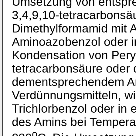
Umsetzung von entspre
3,4,9,10-tetracarbonsäu
Dimethylformamid mit A
Aminoazobenzol oder i
Kondensation von Peryl
tetracarbonsäure oder 
dementsprechendem Ani
Verdünnungsmitteln, wi
Trichlorbenzol oder i
des Amins bei Tempera
o