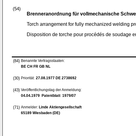
(54)
Brenneranordnung für vollmechanische Schwe
Torch arrangement for fully mechanized welding p
Disposition de torche pour procédés de soudage 
(84)
Benannte Vertragsstaaten:
BE CH FR GB NL
(30)
Priorität:
27.08.1977
DE 2738692
(43)
Veröffentlichungstag der Anmeldung:
04.04.1979
Patentblatt 1979/07
(71)
Anmelder:
Linde Aktiengesellschaft
65189 Wiesbaden (DE)