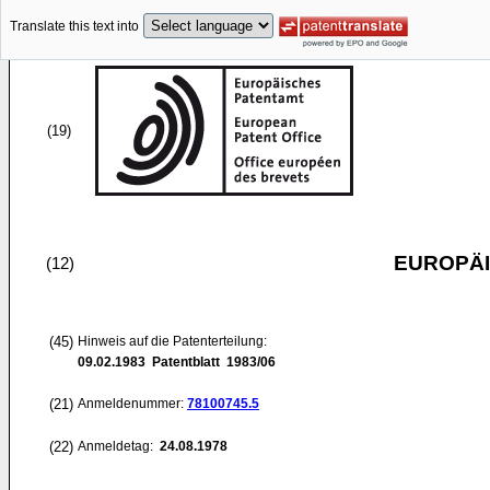
Translate this text into
(19)
EUROPÄI
(12)
(45)
Hinweis auf die Patenterteilung:
09.02.1983
Patentblatt 1983/06
(21)
Anmeldenummer:
78100745.5
(22)
Anmeldetag:
24.08.1978