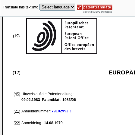
Translate this text into
(19)
EUROPÄI
(12)
(45)
Hinweis auf die Patenterteilung:
09.02.1983
Patentblatt 1983/06
(21)
Anmeldenummer:
79102952.3
(22)
Anmeldetag:
14.08.1979