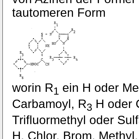
tautomeren Form
worin R
ein H oder Me
1
Carbamoyl, R
H oder C
3
Trifluormethyl oder Sul
H, Chlor, Brom, Methyl,