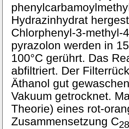
phenylcarbamoylmethyle
Hydrazinhydrat hergeste
Chlorphenyl-3-methyl-4
pyrazolon werden in 15
100°C gerührt. Das Re
abfiltriert. Der Filterr
Äthanol gut gewaschen
Vakuum getrocknet. Man
Theorie) eines rot-oran
Zusammensetzung C
2