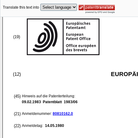
Translate this text into
(19)
EUROPÄI
(12)
(45)
Hinweis auf die Patenterteilung:
09.02.1983
Patentblatt 1983/06
(21)
Anmeldenummer:
80810162.0
(22)
Anmeldetag:
14.05.1980