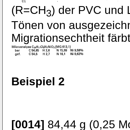
(R=CH
) der PVC und 
3
Tönen von ausgezeichne
Migrationsechtheit färbt
Beispiel 2
[0014]
84,44 g (0,25 Mo