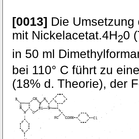
[0013]
Die Umsetzung d
mit Nickelacetat.4H
0 
2
in 50 ml Dimethylform
bei 110° C führt zu ein
(18% d. Theorie), der 