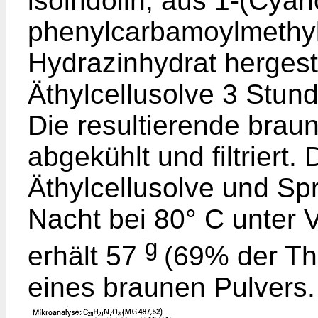
isoindolin, aus 1-(Cyan
phenylcarbamoylmethyle
Hydrazinhydrat hergest
Äthylcellusolve 3 Stun
Die resultierende brau
abgekühlt und filtriert.
Äthylcellusolve und Sp
Nacht bei 80° C unter
g
erhält 57
(69% der Th
eines braunen Pulvers.