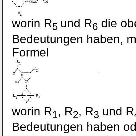
worin R
und R
die ob
5
6
Bedeutungen haben, mi
Formel
worin R
, R
, R
und R
1
2
3
Bedeutungen haben ode