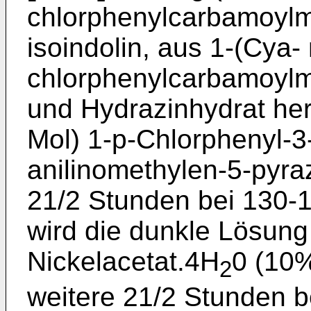
chlorphenylcarbamoylm
isoindolin, aus 1-(Cya-
chlorphenylcarbamoylme
und Hydrazinhydrat herg
Mol) 1-p-Chlorphenyl-3
anilinomethylen-5-pyr
21/2 Stunden bei 130-
wird die dunkle Lösung
Nickelacetat.4H
0 (10%
2
weitere 21/2 Stunden b