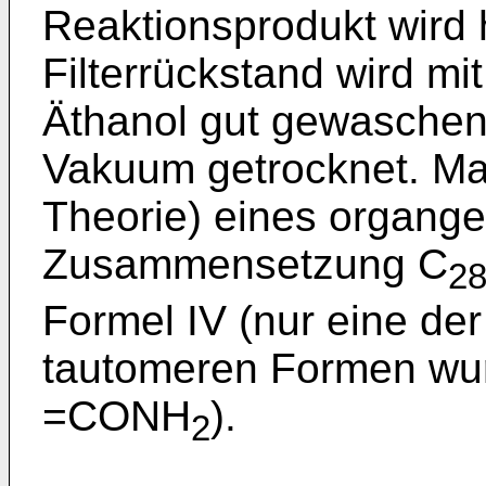
Reaktionsprodukt wird he
Filterrückstand wird m
Äthanol gut gewaschen
Vakuum getrocknet. Man
Theorie) eines organg
Zusammensetzung C
2
Formel IV (nur eine de
tautomeren Formen wur
=CONH
).
2