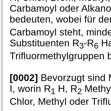
Carbamoyl oder Alkano
bedeuten, wobei für de
Carbamoyl steht, minde
Substituenten R
-R
Ha
3
6
Trifluormethylgruppen 
[0002]
Bevorzugt sind 
I, worin R
H, R
Methyl
1
2
Chlor, Methyl oder Trif