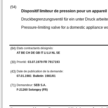
(54)
Dispositif limiteur de pression pour un appare
Druckbegrenzungsventil für ein unter Druck arbei
Pressure-limiting valve for a domestic appliance w
(84)
Etats contractants désignés:
AT BE CH DE GB IT LI LU NL SE
(30)
Priorité:
03.07.1979
FR 7917193
(43)
Date de publication de la demande:
07.01.1981
Bulletin 1981/01
(71)
Demandeur:
SEB S.A.
F-21260 Selongey (FR)