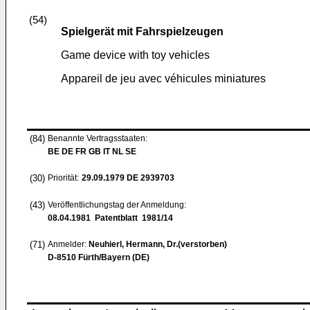
(54)
Spielgerät mit Fahrspielzeugen
Game device with toy vehicles
Appareil de jeu avec véhicules miniatures
(84)
Benannte Vertragsstaaten:
BE DE FR GB IT NL SE
(30)
Priorität:
29.09.1979
DE 2939703
(43)
Veröffentlichungstag der Anmeldung:
08.04.1981
Patentblatt 1981/14
(71)
Anmelder:
Neuhierl, Hermann, Dr.(verstorben)
D-8510 Fürth/Bayern (DE)