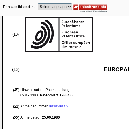
Translate this text into
(19)
EUROPÄI
(12)
(45)
Hinweis auf die Patenterteilung:
09.02.1983
Patentblatt 1983/06
(21)
Anmeldenummer:
80105802.5
(22)
Anmeldetag:
25.09.1980