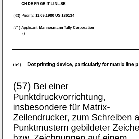
CH DE FR GB IT LI NL SE
(30)
Priority:
11.09.1980
US 186134
(71)
Applicant:
Mannesmann Tally Corporation
()
Dot printing device, particularly for matrix line p
(54)
(57)
Bei einer
Punktdruckvorrichtung,
insbesondere für Matrix-
Zeilendrucker, zum Schreiben 
Punktmustern gebildeter Zeich
bzw. Zeichnungen auf einem