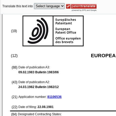
Translate this text into
(19)
EUROPEAN
(12)
(88)
Date of publication A3:
09.02.1983
Bulletin 1983/06
(43)
Date of publication A2:
24.03.1982
Bulletin 1982/12
(21)
Application number:
81106536
(22)
Date of filing:
22.08.1981
(84)
Designated Contracting States: