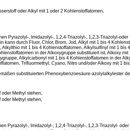
rstoff oder Alkyl mit 1 oder 2 Kohlenstoffatomen,
 Pyrazolyl-, Imidazolyl-, 1,2,4-Triazolyl-, 1,2,3-Triazolyl-oder
ein kann durch Fluor, Chlor, Brom, Jod, Alkyl mit 1 bis 4 Kohlen
 Alkylthio mit 1 bis 4 Kohlenstoffatomen, Alkylsulfinyl mit 1 bis 
lenstoffatomen in der Alkoxygruppe substituiert ist, Alkoxy mi
xygruppe, Alkylcarbonyl mit 1 bis 4 Kohlenstoffatomen in der Al
fatomen, Trifluormethyl, Cyano, Nitro und/oder Alkoxy mit 1 bis 
mäßen substituierten Phenoxybenzoesäure-azolylalkylester der 
 oder Methyl stehen,
 oder Methyl stehen,
 Pyrazolyl-, Imidazolyl-, 1,2,4-Triazolyl-, 1,2,3-Triazolyl- oder