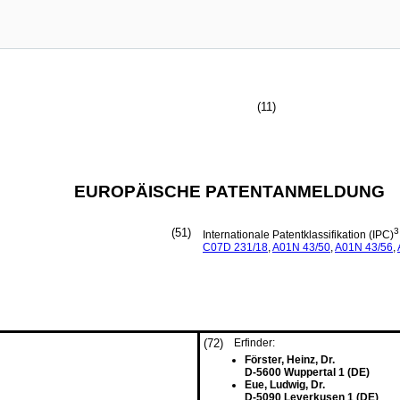
(11)
EUROPÄISCHE PATENTANMELDUNG
(51)
3
Internationale Patentklassifikation (IPC)
C07D
231/18
,
A01N
43/50
,
A01N
43/56
,
(72)
Erfinder:
Förster, Heinz, Dr.
D-5600 Wuppertal 1 (DE)
Eue, Ludwig, Dr.
D-5090 Leverkusen 1 (DE)