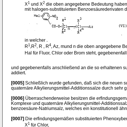
1
2
X
und X
die oben angegebene Bedeutung haben
mit halogen-substituierten Benzoesäurederivaten 
in welcher .
1
2
4
R
,R
, R , R
, Az, mund n die oben angegebene B
Hal für Fluor, Chlor oder Brom steht, gegebenenf
und gegebenenfalls anschließend an die so erhaltenen sub
addiert.
[0005]
Schließlich wurde gefunden, daß sich die neuen su
quaternäre Alkylierungsmittel-Additionssalze durch sehr 
[0006]
Überraschenderweise besitzen die erfindungsgemäß
Komplexe und quaternäre Alkylierungsmittel-Additionssalze
benzoesäure-Natriumsalz, welches ein konstitutionell ähnl
[0007]
Die erfindungsgemäßen substituierten Phenoxybenzo
1
X
für Chlor,