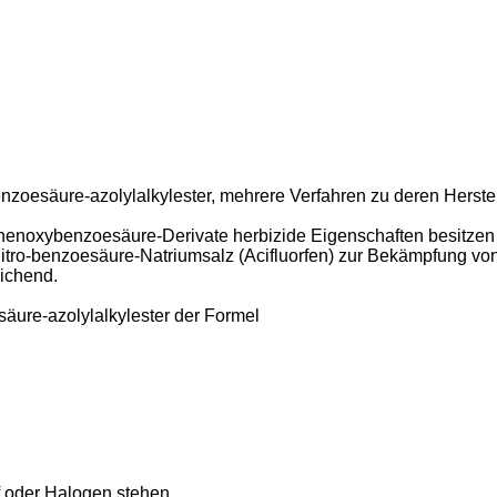
benzoesäure-azolylalkylester, mehrere Verfahren zu deren Herst
henoxybenzoesäure-Derivate herbizide Eigenschaften besitzen
2-nitro-benzoesäure-Natriumsalz (Acifluorfen) zur Bekämpfung v
eichend.
ure-azolylalkylester der Formel
 oder Halogen stehen,