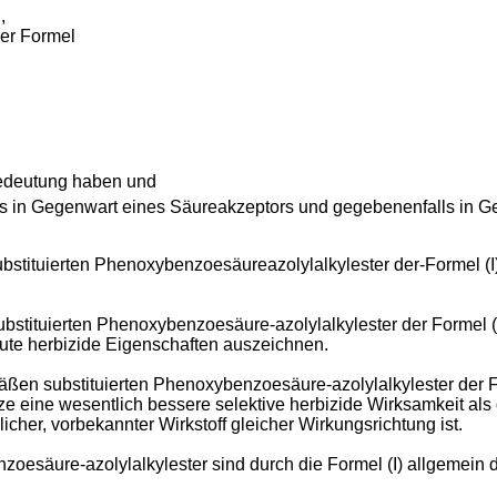
,
der Formel
edeutung haben und
alls in Gegenwart eines Säureakzeptors und gegebenenfalls in
stituierten Phenoxybenzoesäureazolylalkylester der-Formel (I) 
bstituierten Phenoxybenzoesäure-azolylalkylester der Formel (
gute herbizide Eigenschaften auszeichnen.
en substituierten Phenoxybenzoesäure-azolylalkylester der For
 eine wesentlich bessere selektive herbizide Wirksamkeit als d
icher, vorbekannter Wirkstoff gleicher Wirkungsrichtung ist.
esäure-azolylalkylester sind durch die Formel (I) allgemein de