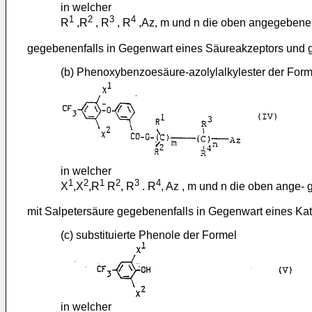
in welcher
1
2
3
4
R
,R
, R
, R
,Az, m und n die oben angegebene
gegebenenfalls in Gegenwart eines Säureakzeptors und 
(b) Phenoxybenzoesäure-azolylalkylester der Form
in welcher
1
2
1
2
3
4
X
,X
,R
R
, R
. R
, Az , m und n die oben ange
mit Salpetersäure gegebenenfalls in Gegenwart eines Ka
(c) substituierte Phenole der Formel
in welcher