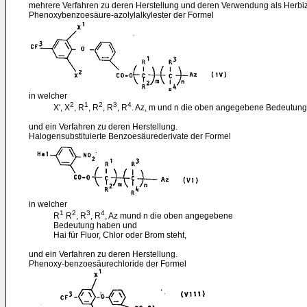
mehrere Verfahren zu deren Herstellung und deren Verwendung als Herbiz
Phenoxybenzoesäure-azolylalkylester der Formel
in welcher
2
1
2
3
4
X', X
, R
, R
, R
, R
. Az, m und n die oben angegebene Bedeutung
und ein Verfahren zu deren Herstellung.
Halogensubstituierte Benzoesäurederivate der Formel
in welcher
1
2
3
4
R
R
, R
, R
, Az mund n die oben angegebene
Bedeutung haben und
Hai für Fluor, Chlor oder Brom steht,
und ein Verfahren zu deren Herstellung.
Phenoxy-benzoesäurechloride der Formel