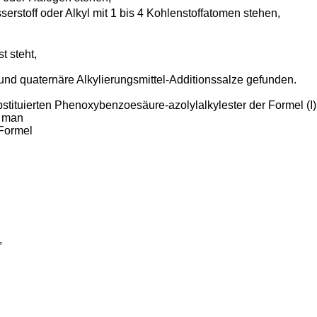
rstoff oder Alkyl mit 1 bis 4 Kohlenstoffatomen stehen,
t steht,
nd quaternäre Alkylierungsmittel-Additionssalze gefunden.
tituierten Phenoxybenzoesäure-azolylalkylester der Formel (I)
n man
 Formel
,