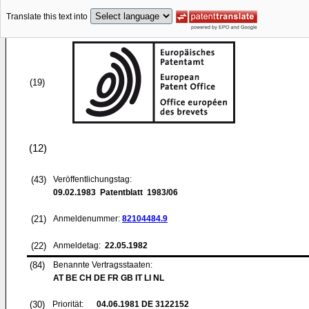
Translate this text into
(19)
(12)
(43)
Veröffentlichungstag:
09.02.1983
Patentblatt 1983/06
(21)
Anmeldenummer:
82104484.9
(22)
Anmeldetag:
22.05.1982
(84)
Benannte Vertragsstaaten:
AT BE CH DE FR GB IT LI NL
(30)
Priorität:
04.06.1981
DE 3122152