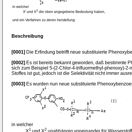
in welcher
2
X' und X
die oben angegebene Bedeutung haben,
und ein Verfahren zu deren herstellung.
Beschreibung
[0001]
Die Erfindung betrifft neue substituierte Phenoxy
[0002]
Es ist bereits bekannt geworden, daß bestimmte P
sich zum Beispiel 5-(2-Chlor-4-trifluormethyl-phenoxy)-
Stoffes ist gut, jedoch ist die Selektivität nicht immer ausr
[0003]
Es wurden nun neue substituierte Phenoxybenzoesä
in welcher
1
2
X
und X
unabhängig voneinander für Wasserstoff