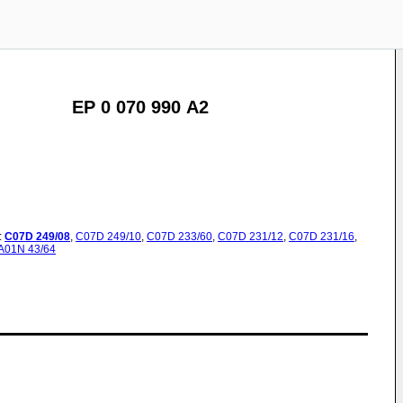
EP 0 070 990 A2
:
C07D
249/08
,
C07D
249/10
,
C07D
233/60
,
C07D
231/12
,
C07D
231/16
,
A01N
43/64