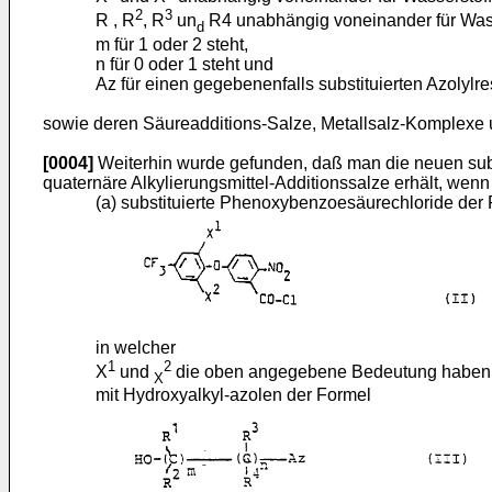
2
3
R , R
, R
un
R4 unabhängig voneinander für Wasse
d
m für 1 oder 2 steht,
n für 0 oder 1 steht und
Az für einen gegebenenfalls substituierten Azolylres
sowie deren Säureadditions-Salze, Metallsalz-Komplexe u
[0004]
Weiterhin wurde gefunden, daß man die neuen subs
quaternäre Alkylierungsmittel-Additionssalze erhält, wen
(a) substituierte Phenoxybenzoesäurechloride der
in welcher
1
2
X
und
die oben angegebene Bedeutung haben
X
mit Hydroxyalkyl-azolen der Formel