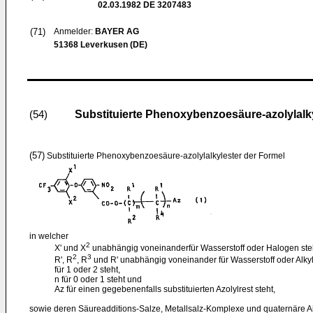
02.03.1982
DE 3207483
(71)
Anmelder:
BAYER AG
51368 Leverkusen (DE)
Substituierte Phenoxybenzoesäure-azolylalky
(54)
(57)
Substituierte Phenoxybenzoesäure-azolylalkylester der Formel
in welcher
2
X' und X
unabhängig voneinanderfür Wasserstoff oder Halogen ste
2
3
R', R
, R
und R' unabhängig voneinander für Wasserstoff oder Alkyl
für 1 oder 2 steht,
n für 0 oder 1 steht und
Az für einen gegebenenfalls substituierten Azolylrest steht,
sowie deren Säureadditions-Salze, Metallsalz-Komplexe und quaternäre Aik