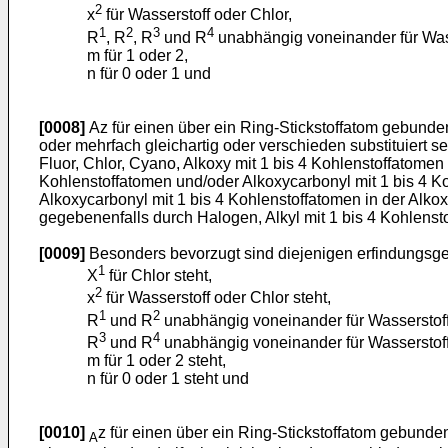
2
x
für Wasserstoff oder Chlor,
1
2
3
4
R
, R
, R
und R
unabhängig voneinander für Wasse
m für 1 oder 2,
n für 0 oder 1 und
[0008]
Az für einen über ein Ring-Stickstoffatom gebundenen
oder mehrfach gleichartig oder verschieden substituiert s
Fluor, Chlor, Cyano, Alkoxy mit 1 bis 4 Kohlenstoffatomen ,
Kohlenstoffatomen und/oder Alkoxycarbonyl mit 1 bis 4 Koh
Alkoxycarbonyl mit 1 bis 4 Kohlenstoffatomen in der Alko
gegebenenfalls durch Halogen, Alkyl mit 1 bis 4 Kohlenstof
[0009]
Besonders bevorzugt sind diejenigen erfindungsge
1
X
für Chlor steht,
2
x
für Wasserstoff oder Chlor steht,
1
2
R
und R
unabhängig voneinander für Wasserstoff
3
4
R
und R
unabhängig voneinander für Wasserstoff
m für 1 oder 2 steht,
n für 0 oder 1 steht und
[0010]
z für einen über ein Ring-Stickstoffatom gebundenen
A