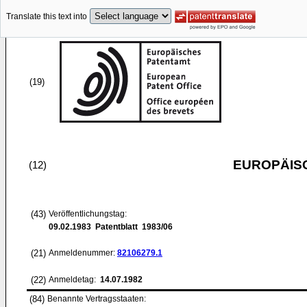
Translate this text into
(19)
EUROPÄIS
(12)
(43)
Veröffentlichungstag:
09.02.1983
Patentblatt 1983/06
(21)
Anmeldenummer:
82106279.1
(22)
Anmeldetag:
14.07.1982
(84)
Benannte Vertragsstaaten: