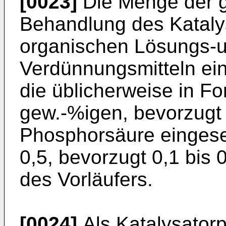
[0023]
Die Menge der g
Behandlung des Katalys
organischen Lösungs-
Verdünnungsmitteln ei
die üblicherweise in Fo
gew.-%igen, bevorzugt
Phosphorsäure eingesetz
0,5, bevorzugt 0,1 bis 0
des Vorläufers.
[0024]
Als Katalysato