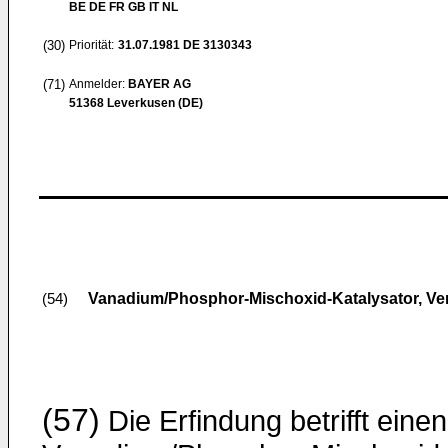
BE DE FR GB IT NL
(30)
Priorität:
31.07.1981
DE 3130343
(71)
Anmelder:
BAYER AG
51368 Leverkusen (DE)
Vanadium/Phosphor-Mischoxid-Katalysator, Ve
(54)
(57)
Die Erfindung betrifft einen