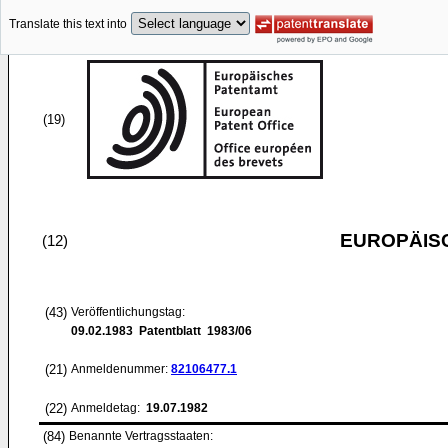
Translate this text into
(19)
EUROPÄIS
(12)
(43)
Veröffentlichungstag:
09.02.1983
Patentblatt 1983/06
(21)
Anmeldenummer:
82106477.1
(22)
Anmeldetag:
19.07.1982
(84)
Benannte Vertragsstaaten: