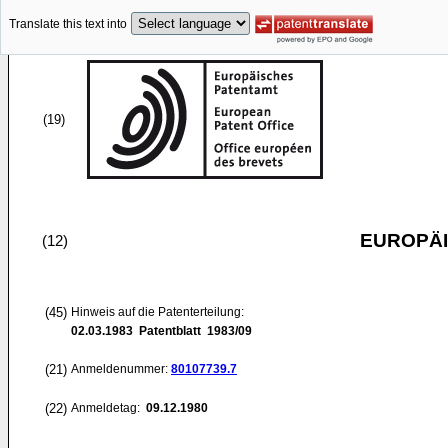
Translate this text into
(19)
EUROPÄI
(12)
(45)
Hinweis auf die Patenterteilung:
02.03.1983
Patentblatt 1983/09
(21)
Anmeldenummer:
80107739.7
(22)
Anmeldetag:
09.12.1980