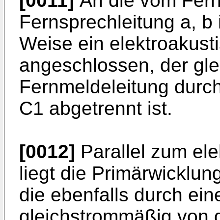
[0011]
An die vom Fer
Fernsprechleitung a, b 
Weise ein elektroakus
angeschlossen, der gl
Fernmeldeleitung durc
C1 abgetrennt ist.
[0012]
Parallel zum el
liegt die Primärwicklun
die ebenfalls durch ei
gleichstrommäßig von 