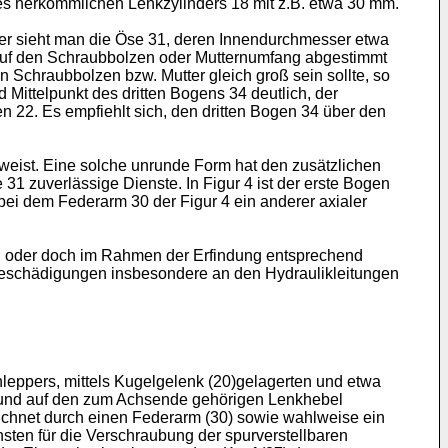
es herkömmlichen Lenkzylinders 18 mit z.B. etwa 30 mm.
ier sieht man die Öse 31, deren Innendurchmesser etwa
 auf den Schraubbolzen oder Mutternumfang abgestimmt
chraubbolzen bzw. Mutter gleich groß sein sollte, so
 Mittelpunkt des dritten Bogens 34 deutlich, der
22. Es empfiehlt sich, den dritten Bogen 34 über den
fweist. Eine solche unrunde Form hat den zusätzlichen
 31 zuverlässige Dienste. In Figur 4 ist der erste Bogen
bei dem Federarm 30 der Figur 4 ein anderer axialer
en oder doch im Rahmen der Erfindung entsprechend
Beschädigungen insbesondere an den Hydraulikleitungen
hleppers, mittels Kugelgelenk (20)gelagerten und etwa
en und auf den zum Achsende gehörigen Lenkhebel
eichnet durch einen Federarm (30) sowie wahlweise ein
sten für die Verschraubung der spurverstellbaren