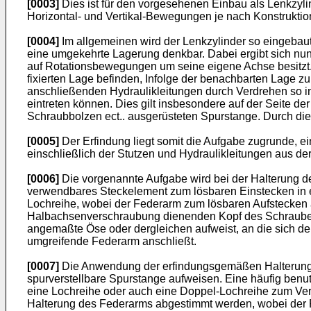
[0003]
Dies ist für den vorgesehenen Einbau als Lenkzyl
Horizontal- und Vertikal-Bewegungen je nach Konstrukti
[0004]
Im allgemeinen wird der Lenkzylinder so eingebaut,
eine umgekehrte Lagerung denkbar. Dabei ergibt sich nun
auf Rotationsbewegungen um seine eigene Achse besitzt. 
fixierten Lage befinden, Infolge der benachbarten Lage z
anschließenden Hydraulikleitungen durch Verdrehen so i
eintreten können. Dies gilt insbesondere auf der Seite d
Schraubbolzen ect.. ausgerüsteten Spurstange. Durch die
[0005]
Der Erfindung liegt somit die Aufgabe zugrunde, ei
einschließlich der Stutzen und Hydraulikleitungen aus d
[0006]
Die vorgenannte Aufgabe wird bei der Halterung d
verwendbares Steckelement zum lösbaren Einstecken in e
Lochreihe, wobei der Federarm zum lösbaren Aufstecken 
Halbachsenverschraubung dienenden Kopf des Schrauben
angemaßte Öse oder dergleichen aufweist, an die sich de
umgreifende Federarm anschließt.
[0007]
Die Anwendung der erfindungsgemäßen Halterung i
spurverstellbare Spurstange aufweisen. Eine häufig ben
eine Lochreihe oder auch eine Doppel-Lochreihe zum Vers
Halterung des Federarms abgestimmt werden, wobei der 