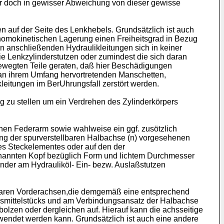
er doch in gewisser Abweichung von dieser gewisse
n auf der Seite des Lenkhebels. Grundsätzlich ist auch
 homokinetischen Lagerung einen Freiheitsgrad in Bezug
n anschließenden Hydraulikleitungen sich in keiner
ie Lenkzylinderstutzen oder zumindest die sich daran
bewegten Teile geraten, daß hier Beschädigungen
al an ihrem Umfang hervortretenden Manschetten,
leitungen im BerUhrungsfall zerstört werden.
ng zu stellen um ein Verdrehen des Zylinderkörpers
nen Federarm sowie wahlweise ein ggf. zusötzlich
ng der spurverstellbaren Halbachse (n) vorgesehenen
es Steckelementes oder auf den der
annten Kopf bezüglich Form und lichtem Durchmesser
inder am Hydrauliköl- Ein- bezw. Auslaßstutzen
lbaren Vorderachsen,die demgemäß eine entsprechend
chsmittelstücks und am Verbindungsansatz der Halbachse
lzen oder dergleichen auf. Hierauf kann die achsseitige
endet werden kann. Grundsätzlich ist auch eine andere