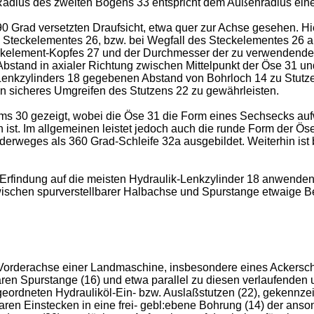
Radius des zweiten Bogens 33 entspricht dem Außenradius ein
0 Grad versetzten Draufsicht, etwa quer zur Achse gesehen. H
s Steckelementes 26, bzw. bei Wegfall des Steckelementes 26
element-Kopfes 27 und der Durchmesser der zu verwendenden S
Abstand in axialer Richtung zwischen Mittelpunkt der Öse 31 und
enkzylinders 18 gegebenen Abstand von Bohrloch 14 zu Stutzen 
ein sicheres Umgreifen des Stutzens 22 zu gewährleisten.
rarms 30 gezeigt, wobei die Öse 31 die Form eines Sechsecks au
 ist. Im allgemeinen leistet jedoch auch die runde Form der Öse
derweges als 360 Grad-Schleife 32a ausgebildet. Weiterhin ist 
 Erfindung auf die meisten Hydraulik-Lenkzylinder 18 anwend
ischen spurverstellbarer Halbachse und Spurstange etwaige 
en Vorderachse einer Landmaschine, insbesondere eines Ackersc
baren Spurstange (16) und etwa parallel zu diesen verlaufend
ngeordneten Hydrauliköl-Ein- bzw. Auslaßstutzen (22), gekennz
ren Einstecken in eine frei- gebl:ebene Bohrung (14) der anson