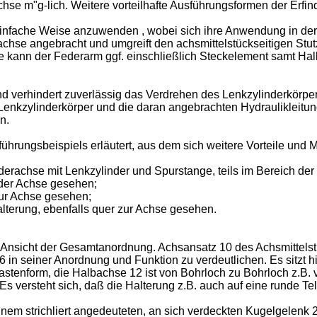
hse m"g-lich. Weitere vorteilhafte Ausführungsformen der Erfi
nfache Weise anzuwenden , wobei sich ihre Anwendung in der Re
achse angebracht und umgreift den achsmittelstückseitigen Stut
se kann der Federarm ggf. einschließlich Steckelement samt Ha
d verhindert zuverlässig das Verdrehen des Lenkzylinderkörpers 
enkzylinderkörper und die daran angebrachten Hydraulikleitung
n.
ührungsbeispiels erläutert, aus dem sich weitere Vorteile und 
rderachse mit Lenkzylinder und Spurstange, teils im Bereich der 
s der Achse gesehen;
 zur Achse gesehen;
alterung, ebenfalls quer zur Achse gesehen.
e Ansicht der Gesamtanordnung. Achsansatz 10 des Achsmittels
in seiner Anordnung und Funktion zu verdeutlichen. Es sitzt h
enform, die Halbachse 12 ist von Bohrloch zu Bohrloch z.B. vi
 versteht sich, daß die Halterung z.B. auch auf eine runde Te
einem strichliert angedeuteten, an sich verdeckten Kugelgelenk