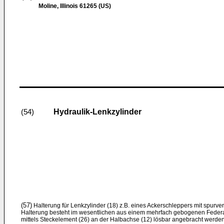
Moline, Illinois 61265 (US)
Hydraulik-Lenkzylinder
(54)
(57)
Halterung für Lenkzylinder (18) z.B. eines Ackerschleppers mit spurver
Halterung besteht im wesentlichen aus einem mehrfach gebogenen Federar
mittels Steckelement (26) an der Halbachse (12) lösbar angebracht werde