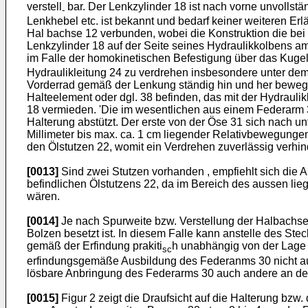
verstell
bar. Der Lenkzylinder 18 ist nach vorne unvollstä
-
Lenkhebel etc. ist bekannt und bedarf keiner weiteren Erl
Hal bachse 12 verbunden, wobei die Konstruktion die bei 
Lenkzylinder 18 auf der Seite seines Hydraulikkolbens a
im Falle der homokinetischen Befestigung über das Kugel
Hydraulikleitung 24 zu verdrehen insbesondere unter dem
Vorderrad gemäß der Lenkung ständig hin und her bewegt 
Halteelement oder dgl. 38 befinden, das mit der Hydrauli
18 vermieden. 'Die im wesentlichen aus einem Federarm 3
Halterung abstützt. Der erste von der Öse 31 sich nach 
Millimeter bis max. ca. 1 cm liegender Relativbewegunge
den Ölstutzen 22, womit ein Verdrehen zuverlässig verhinde
[0013]
Sind zwei Stutzen vorhanden , empfiehlt sich die
befindlichen Ölstutzens 22, da im Bereich des aussen l
wären.
[0014]
Je nach Spurweite bzw. Verstellung der Halbachse
Bolzen besetzt ist. In diesem Falle kann anstelle des St
gemäß der Erfindung prakiti
h unabhängig von der Lage d
sc
erfindungsgemäße Ausbildung des Federanms 30 nicht au
lösbare Anbringung des Federarms 30 auch andere an der
[0015]
Figur 2 zeigt die Draufsicht auf die Halterung bzw