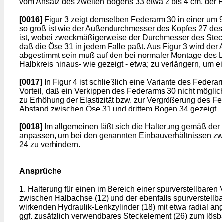
vom Ansatz des zweiten Bogens 33 etwa 2 bis 4 cm, der 
[0016]
Figur 3 zeigt demselben Federarm 30 in einer um 9
so groß ist wie der Außendurchmesser des Kopfes 27 de
ist, wobei zweckmäßigerweise der Durchmesser des Steck
daß die Öse 31 in jedem Falle paßt. Aus Figur 3 wird der 
abgestimmt sein muß auf den bei normaler Montage des L
Halbkreis hinaus- wie gezeigt - etwa; zu verlängern, um 
[0017]
In Figur 4 ist schließlich eine Variante des Fede
Vorteil, daß ein Verkippen des Federarms 30 nicht möglich
zu Erhöhung der Elastizität bzw. zur Vergrößerung des Fe
Abstand zwischen Öse 31 und drittem Bogen 34 gezeigt.
[0018]
Im allgemeinen läßt sich die Halterung gemäß der
anpassen, um bei den genannten Einbauverhältnissen zw
24 zu verhindern.
Ansprüche
1. Halterung für einen im Bereich einer spurverstellbar
zwischen Halbachse (12) und der ebenfalls spurverstell
wirkenden Hydraulik-Lenkzylinder (18) mit etwa radial a
ggf. zusätzlich verwendbares Steckelement (26) zum lösba