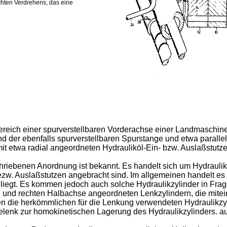
chten Verdrehens, das eine
 Bereich einer spurverstellbaren Vorderachse einer Landmaschin
 der ebenfalls spurverstellbaren Spurstange und etwa paralle
t etwa radial angeordneten Hydrauliköl-Ein- bzw. Auslaßstutze
riebenen Anordnung ist bekannt. Es handelt sich um Hydraulikz
bezw. Auslaßstutzen angebracht sind. Im allgemeinen handelt e
liegt. Es kommen jedoch auch solche Hydraulikzylinder in Frag
n und rechten Halbachse angeordneten Lenkzylindern, die mitei
n die herkömmlichen für die Lenkung verwendeten Hydraulikzyl
elenk zur homokinetischen Lagerung des Hydraulikzylinders. au