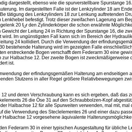
ndig dargestellt, ebenso wie die spurverstellbare Spurstange 1
äuterung. Im dargestellten Falle ist der Lenkzylinder 18 am Ende
Be tätigung des Lenkzylinders 18 zur Lenkung auftretenden Dru
m Lenkhebel befestigt. Trotz dieser zweifachen Lagerung am Be
gelenk 20 f
r den Zylinderkörper die schon erwähnte Möglichk
U
 Gewicht der Leitung 24 in Richtung der Spurstange 16, die zwe
wird. Im ungünstigsten Fall kann sich im Bereich der Hydraulik
kleitung 24 kollidiert. Durch die Verwendung der erfindungsge
0 bestehende Halterung wird im gezeigten Falle einschließlich
unten erstreckende Bogen verschafft dem Federarm 30 eine gewis
n zur Halbachse 12. Der zweite Bogen ist zweckmäßigerweise d
rt ist.
 Anwendung der erfindungsgemäßen Halterung am endseitigen a
iegenden Stutzens in aller Regel größere Relativbewegungen z
 12 und deren Verschraubung kann es sich ergeben, daß das z
eckelements 26 die Öse 31 auf den Schraubbolzen-Kopf abgestütz
er Halbachse 12 für alle Spurweiten verwenden, mal mit, mal o
f die Verwendung des Steclelementes 26 und einer dazu pass
 Halbachse 12 vorgesehene äquivalente Halterungsmöglichkeit
. den Federarm 30 in einer typischen Ausgestaltung für übliche 