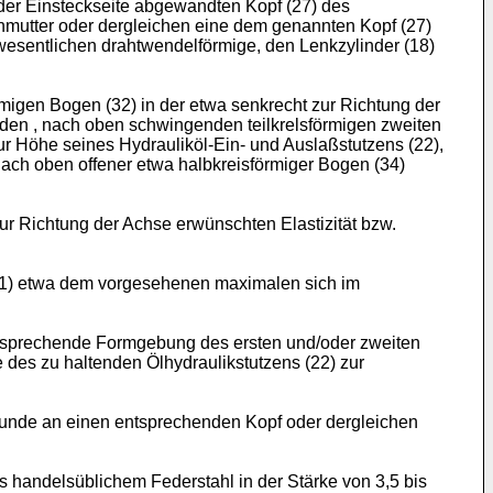
der Einsteckseite abgewandten Kopf (27) des
mutter oder dergleichen eine dem genannten Kopf (27)
wesentlichen drahtwendelförmige, den Lenkzylinder (18)
migen Bogen (32) in der etwa senkrecht zur Richtung der
den , nach oben schwingenden teilkrelsförmigen zweiten
r Höhe seines Hydrauliköl-Ein- und Auslaßstutzens (22),
ach oben offener etwa halbkreisförmiger Bogen (34)
ur Richtung der Achse erwünschten Elastizität bzw.
(31) etwa dem vorgesehenen maximalen sich im
entsprechende Formgebung des ersten und/oder zweiten
des zu haltenden Ölhydraulikstutzens (22) zur
runde an einen entsprechenden Kopf oder dergleichen
handelsüblichem Federstahl in der Stärke von 3,5 bis