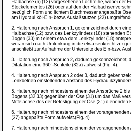
Halbachse (n) (12) vorgesehenen Lochreihe, wobei der F
Steckelementes (26) oder auf den der Halbachsenversch
bezüglich Form und lichtem Durchmesser angepaßte Öse (3
am Hydrauliköl-Ein- bezw. Auslaßstutzen (22) umgreifend
2. Halterung nach Anspruch 1, gekennzeichnet durch eine
Halbachse (12) bzw. des Lenkzylinders (18) stehenden E
Bogen (33) mit einem etwa dem Lenkzylinder (18) entspr
woran sich nach Umlenkung in die etwa senkrecht zur gem
anschließt zur Aufnahme der Unterseite des Ein-bzw. Ausl
3. Halterung nach Anspruch 2, dadurch gekennzeichnet, d
Dilatation eine 360°-Schleife (32a) aufweist (Fig. 4).
4. Halterung nach Anspruch 2 oder 3, dadurch gekennzei
Lenkbetrieb einstellenden Abstand des Hydraulikzylinders
5. Halterung nach mindestens einem der Ansprüche 2 bis
Bogens (32,33) gegenüber der Öse (31) um das Maß verset
Mittelachse des der Befestigung der Öse (31) dienenden K
6. Halterung nach mindestens einem der vorangehenden 
(27) angepaßte Form aufweist.(Fig. 4).
7. Halterung nach mindestens einem der vorangehenden A