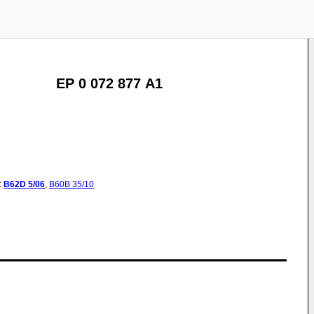
EP 0 072 877 A1
:
B62D
5/06
,
B60B
35/10