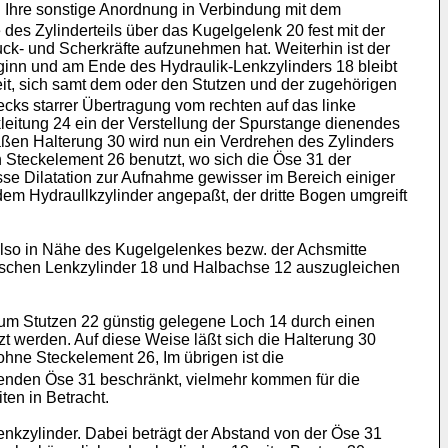
6. Ihre sonstige Anordnung in Verbindung mit dem
 des Zylinderteils über das Kugelgelenk 20 fest mit der
ck- und Scherkräfte aufzunehmen hat. Weiterhin ist der
ginn und am Ende des Hydraulik-Lenkzylinders 18 bleibt
eit, sich samt dem oder den Stutzen und der zugehörigen
cks starrer Übertragung vom rechten auf das linke
leitung 24 ein der Verstellung der Spurstange dienendes
mäßen Halterung 30 wird nun ein Verdrehen des Zylinders
 Steckelement 26 benutzt, wo sich die Öse 31 der
se Dilatation zur Aufnahme gewisser im Bereich einiger
em Hydraullkzylinder angepaßt, der dritte Bogen umgreift
lso in Nähe des Kugelgelenkes bezw. der Achsmitte
wischen Lenkzylinder 18 und Halbachse 12 auszugleichen
um Stutzen 22 günstig gelegene Loch 14 durch einen
t werden. Auf diese Weise läßt sich die Halterung 30
hne Steckelement 26, Im übrigen ist die
enden Öse 31 beschränkt, vielmehr kommen für die
en in Betracht.
Lenkzylinder. Dabei beträgt der Abstand von der Öse 31