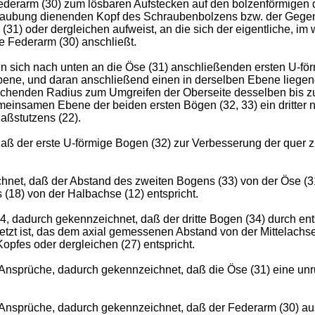
ederarm (30) zum lösbaren Aufstecken auf den bolzenförmigen 
raubung dienenden Kopf des Schraubenbolzens bzw. der Gegen
1) oder dergleichen aufweist, an die sich der eigentliche, im 
e Federarm (30) anschließt.
n sich nach unten an die Öse (31) anschließenden ersten U-för
bene, und daran anschließend einen in derselben Ebene liegen
echenden Radius zum Umgreifen der Oberseite desselben bis zu
einsamen Ebene der beiden ersten Bögen (32, 33) ein dritter n
aßstutzens (22).
aß der erste U-förmige Bogen (32) zur Verbesserung der quer z
chnet, daß der Abstand des zweiten Bogens (33) von der Öse 
 (18) von der Halbachse (12) entspricht.
 4, dadurch gekennzeichnet, daß der dritte Bogen (34) durch 
zt ist, das dem axial gemessenen Abstand von der Mittelachse 
opfes oder dergleichen (27) entspricht.
Ansprüche, dadurch gekennzeichnet, daß die Öse (31) eine un
nsprüche, dadurch gekennzeichnet, daß der Federarm (30) aus 