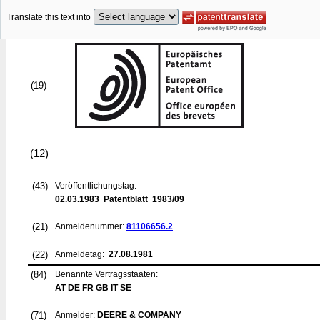
Translate this text into
(19)
(12)
(43)
Veröffentlichungstag:
02.03.1983
Patentblatt 1983/09
(21)
Anmeldenummer:
81106656.2
(22)
Anmeldetag:
27.08.1981
(84)
Benannte Vertragsstaaten:
AT DE FR GB IT SE
(71)
Anmelder:
DEERE & COMPANY