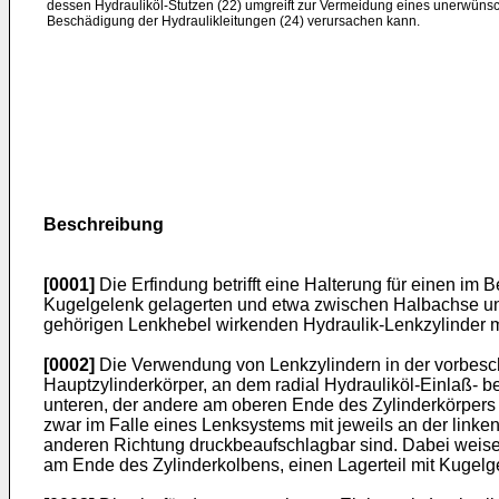
dessen Hydrauliköl-Stutzen (22) umgreift zur Vermeidung eines unerwüns
Beschädigung der Hydraulikleitungen (24) verursachen kann.
Beschreibung
[0001]
Die Erfindung betrifft eine Halterung für einen im
Kugelgelenk gelagerten und etwa zwischen Halbachse und
gehörigen Lenkhebel wirkenden Hydraulik-Lenkzylinder mi
[0002]
Die Verwendung von Lenkzylindern in der vorbesch
Hauptzylinderkörper, an dem radial Hydrauliköl-Einlaß- 
unteren, der andere am oberen Ende des Zylinderkörpers 
zwar im Falle eines Lenksystems mit jeweils an der linke
anderen Richtung druckbeaufschlagbar sind. Dabei weise
am Ende des Zylinderkolbens, einen Lagerteil mit Kugelg