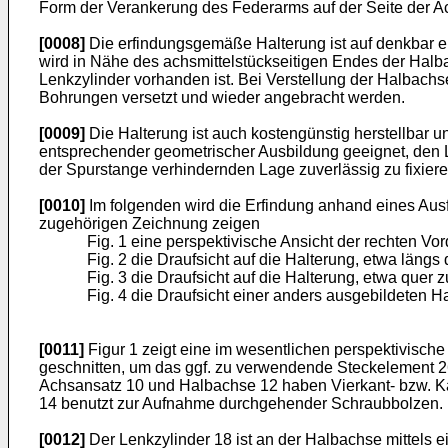
Form der Verankerung des Federarms auf der Seite der Ac
[0008]
Die erfindungsgemäße Halterung ist auf denkbar ei
wird in Nähe des achsmittelstückseitigen Endes der Halb
Lenkzylinder vorhanden ist. Bei Verstellung der Halbach
Bohrungen versetzt und wieder angebracht werden.
[0009]
Die Halterung ist auch kostengünstig herstellbar un
entsprechender geometrischer Ausbildung geeignet, den L
der Spurstange verhindernden Lage zuverlässig zu fixiere
[0010]
Im folgenden wird die Erfindung anhand eines Ausf
zugehörigen Zeichnung zeigen
Fig. 1 eine perspektivische Ansicht der rechten Vo
Fig. 2 die Draufsicht auf die Halterung, etwa läng
Fig. 3 die Draufsicht auf die Halterung, etwa quer
Fig. 4 die Draufsicht einer anders ausgebildeten H
[0011]
Figur 1 zeigt eine im wesentlichen perspektivisch
geschnitten, um das ggf. zu verwendende Steckelement 26 
Achsansatz 10 und Halbachse 12 haben Vierkant- bzw. Kast
14 benutzt zur Aufnahme durchgehender Schraubbolzen. Es
[0012]
Der Lenkzylinder 18 ist an der Halbachse mittels 