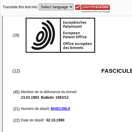
Translate this text into
(19)
FASCICUL
(12)
(45)
Mention de la délivrance du brevet:
23.03.1983
Bulletin 1983/12
(21)
Numéro de dépôt:
80401396.9
(22)
Date de dépôt:
02.10.1980