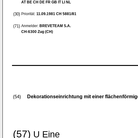
AT BE CH DE FR GB IT LI NL
(30)
Priorität:
11.09.1981
CH 5881/81
(71)
Anmelder:
BREVETEAM S.A.
CH-6300 Zug (CH)
Dekorationseinrichtung mit einer flächenförmi
(54)
(57)
U Eine