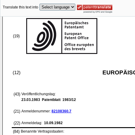
Translate this text into
(19)
EUROPÄIS
(12)
(43)
Veröffentlichungstag:
23.03.1983
Patentblatt 1983/12
(21)
Anmeldenummer:
82108360.7
(22)
Anmeldetag:
10.09.1982
(84)
Benannte Vertragsstaaten: