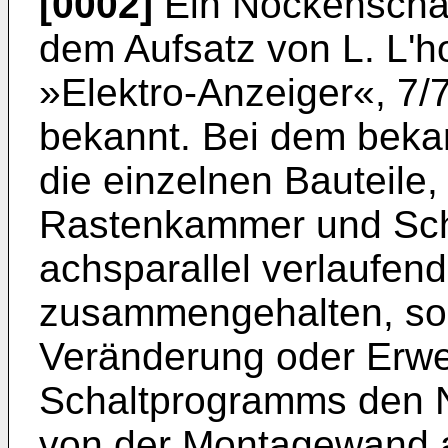
[0002]
Ein Nockenschalt
dem Aufsatz von L. L'hoe
»Elektro-Anzeiger«, 7/
bekannt. Bei dem beka
die einzelnen Bauteile,
Rastenkammer und Sch
achsparallel verlaufe
zusammengehalten, so 
Veränderung oder Erwe
Schaltprogramms den N
von der Montagewand 