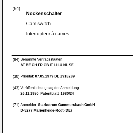
(54)
Nockenschalter
Cam switch
Interrupteur à cames
(84)
Benannte Vertragsstaaten:
AT BE CH FR GB IT LI LU NL SE
(30)
Priorität:
07.05.1979
DE 2918289
(43)
Veröffentlichungstag der Anmeldung:
26.11.1980
Patentblatt 1980/24
(71)
Anmelder:
Starkstrom Gummersbach GmbH
D-5277 Marienheide-Rodt (DE)