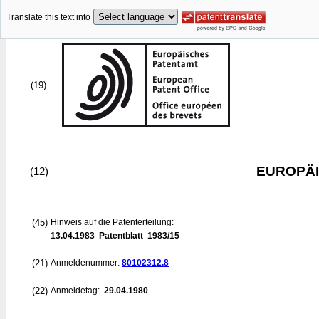
Translate this text into
(19)
EUROPÄI
(12)
(45)
Hinweis auf die Patenterteilung:
13.04.1983
Patentblatt 1983/15
(21)
Anmeldenummer:
80102312.8
(22)
Anmeldetag:
29.04.1980