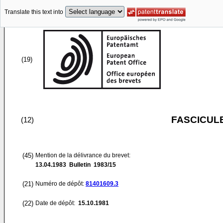
Translate this text into
(19)
FASCICUL
(12)
(45)
Mention de la délivrance du brevet:
13.04.1983
Bulletin 1983/15
(21)
Numéro de dépôt:
81401609.3
(22)
Date de dépôt:
15.10.1981