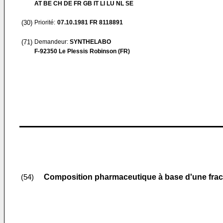
AT BE CH DE FR GB IT LI LU NL SE
(30)
Priorité:
07.10.1981
FR 8118891
(71)
Demandeur:
SYNTHELABO
F-92350 Le Plessis Robinson (FR)
Composition pharmaceutique à base d'une fracti
(54)