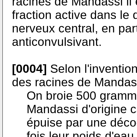
racines de Mandassi il é
fraction active dans l
nerveux central, en pa
anticonvulsivant.
[0004]
Selon l'invention,
des racines de Mandass
On broie 500 gramm
Mandassi d'origine 
épuise par une déco
fois leur poids d'eau