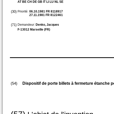
AT BE CH DE GB IT LI LU NL SE
(30)
Priorité:
06.10.1981
FR 8118917
27.11.1981
FR 8122461
(71)
Demandeur:
Denko, Jacques
F-13012 Marseille (FR)
Dispositif de porte billets à fermeture étanche 
(54)