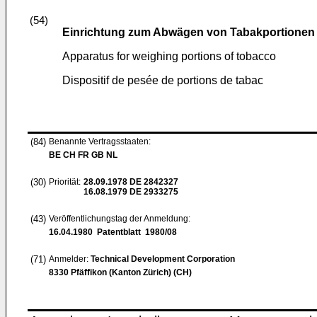
(54)
Einrichtung zum Abwägen von Tabakportionen
Apparatus for weighing portions of tobacco
Dispositif de pesée de portions de tabac
(84)
Benannte Vertragsstaaten:
BE CH FR GB NL
(30)
Priorität:
28.09.1978
DE 2842327
16.08.1979
DE 2933275
(43)
Veröffentlichungstag der Anmeldung:
16.04.1980
Patentblatt 1980/08
(71)
Anmelder:
Technical Development Corporation
8330 Pfäffikon (Kanton Zürich) (CH)