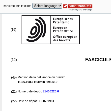
Translate this text into
(19)
FASCICUL
(12)
(45)
Mention de la délivrance du brevet:
11.05.1983
Bulletin 1983/19
(21)
Numéro de dépôt:
81400220.0
(22)
Date de dépôt:
13.02.1981