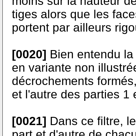
moins sur la hauteur d
tiges alors que les fac
portent par ailleurs rig
[0020]
Bien entendu la 
en variante non illust
décrochements formés, s
et l'autre des parties 1
[0021]
Dans ce filtre, 
part et d'autre de chac