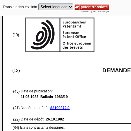
Translate this text into
(19)
DEMANDE
(12)
(43)
Date de publication:
11.05.1983
Bulletin 1983/19
(21)
Numéro de dépôt:
82109872.0
(22)
Date de dépôt:
26.10.1982
(84)
Etats contractants désignés: