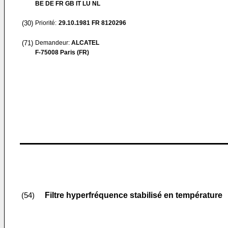
BE DE FR GB IT LU NL
(30)
Priorité:
29.10.1981
FR 8120296
(71)
Demandeur:
ALCATEL
F-75008 Paris (FR)
Filtre hyperfréquence stabilisé en température
(54)