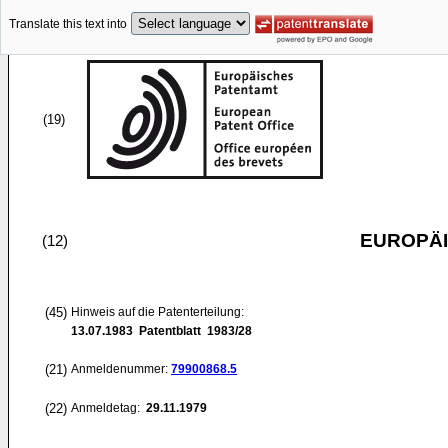
Translate this text into
(19)
EUROPÄI
(12)
(45)
Hinweis auf die Patenterteilung:
13.07.1983
Patentblatt 1983/28
(21)
Anmeldenummer:
79900868.5
(22)
Anmeldetag:
29.11.1979