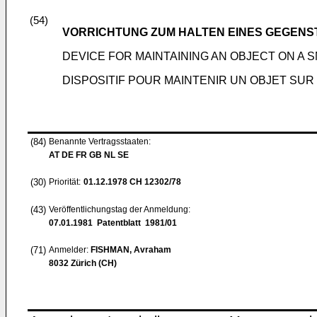
(54)
VORRICHTUNG ZUM HALTEN EINES GEGENS
DEVICE FOR MAINTAINING AN OBJECT ON A
DISPOSITIF POUR MAINTENIR UN OBJET SU
(84)
Benannte Vertragsstaaten:
AT DE FR GB NL SE
(30)
Priorität:
01.12.1978
CH 12302/78
(43)
Veröffentlichungstag der Anmeldung:
07.01.1981
Patentblatt 1981/01
(71)
Anmelder:
FISHMAN, Avraham
8032 Zürich (CH)