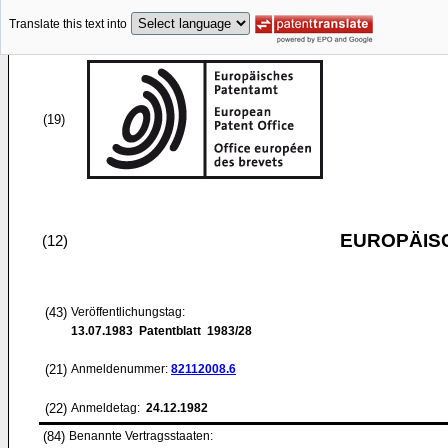
Translate this text into
(19)
EUROPÄIS
(12)
(43)
Veröffentlichungstag:
13.07.1983
Patentblatt 1983/28
(21)
Anmeldenummer:
82112008.6
(22)
Anmeldetag:
24.12.1982
(84)
Benannte Vertragsstaaten: