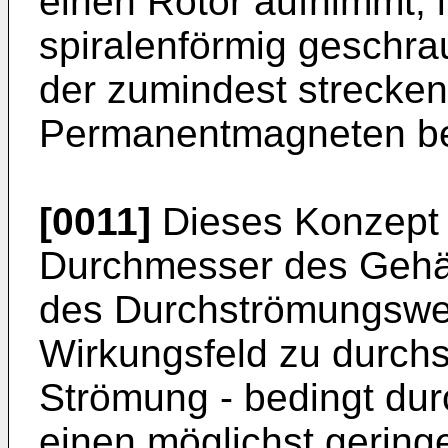
einen Rotor aufnimmt, 
spiralenförmig geschrau
der zumindest strecke
Permanentmagneten beg
[0011]
Dieses Konzept e
Durchmesser des Gehä
des Durchströmungswe
Wirkungsfeld zu durchs
Strömung - bedingt dur
einen möglichst gerin