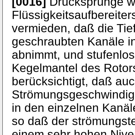
[0016]
Drucksprünge we
Flüssigkeitsaufbereite
vermieden, daß die Tief
geschraubten Kanäle in
abnimmt, und stufenlos
Kegelmantel des Rotors 
berücksichtigt, daß auc
Strömungsgeschwindigk
in den einzelnen Kanäl
so daß der strömungst
einem sehr hohen Nive