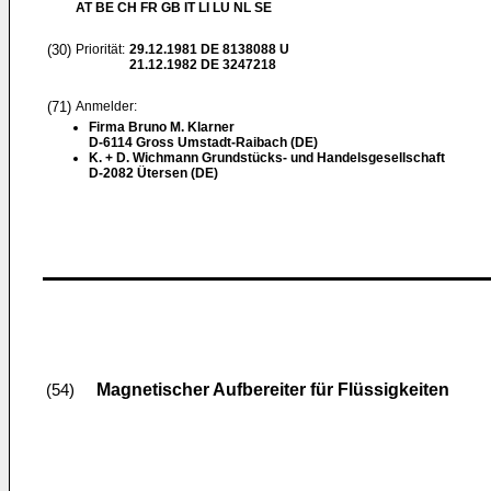
AT BE CH FR GB IT LI LU NL SE
(30)
Priorität:
29.12.1981
DE 8138088 U
21.12.1982
DE 3247218
(71)
Anmelder:
Firma Bruno M. Klarner
D-6114 Gross Umstadt-Raibach (DE)
K. + D. Wichmann Grundstücks- und Handelsgesellschaft
D-2082 Ütersen (DE)
Magnetischer Aufbereiter für Flüssigkeiten
(54)