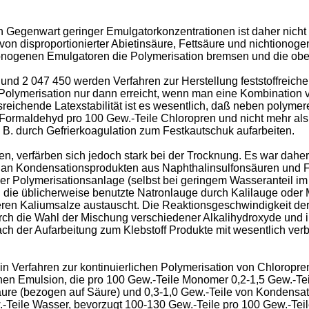
in Gegenwart geringer Emulgatorkonzentrationen ist daher nicht
von disproportionierter Abietinsäure, Fettsäure und nichtionog
htionogenen Emulgatoren die Polymerisation bremsen und die obe
und 2 047 450 werden Verfahren zur Herstellung feststoffreich
r Polymerisation nur dann erreicht, wenn man eine Kombination 
sreichende Latexstabilität ist es wesentlich, daß neben polymer
rmaldehyd pro 100 Gew.-Teile Chloropren und nicht mehr als 1,
. B. durch Gefrierkoagulation zum Festkautschuk aufarbeiten.
den, verfärben sich jedoch stark bei der Trocknung. Es war dah
an Kondensationsprodukten aus Naphthalinsulfonsäuren und Fo
der Polymerisationsanlage (selbst bei geringem Wasseranteil im 
an die üblicherweise benutzte Natronlauge durch Kalilauge oder
ren Kaliumsalze austauscht. Die Reaktionsgeschwindigkeit der 
rch die Wahl der Mischung verschiedener Alkalihydroxyde und i
 nach der Aufarbeitung zum Klebstoff Produkte mit wesentlich v
ein Verfahren zur kontinuierlichen Polymerisation von Chlorop
chen Emulsion, die pro 100 Gew.-Teile Monomer 0,2-1,5 Gew.-Te
nsäure (bezogen auf Säure) und 0,3-1,0 Gew.-Teile von Kondens
w.-Teile Wasser, bevorzugt 100-130 Gew.-Teile pro 100 Gew.-Te