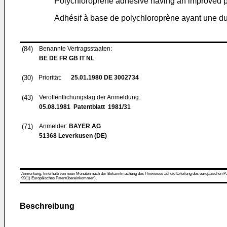
Polychloroprene adhesive having an improved pot
Adhésif à base de polychloroprène ayant une du
(84)
Benannte Vertragsstaaten:
BE DE FR GB IT NL
(30)
Priorität:
25.01.1980
DE 3002734
(43)
Veröffentlichungstag der Anmeldung:
05.08.1981
Patentblatt 1981/31
(71)
Anmelder:
BAYER AG
51368 Leverkusen (DE)
Anmerkung: Innerhalb von neun Monaten nach der Bekanntmachung des Hinweises auf die Erteilung des europäischen Patent
99(1) Europäisches Patentübereinkommen).
Beschreibung