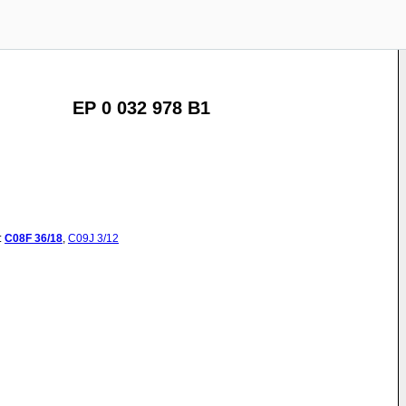
EP 0 032 978 B1
:
C08F
36/18
,
C09J
3/12