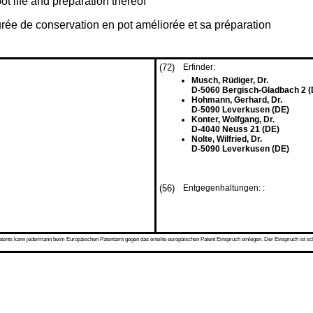
 life and preparation thereof
rée de conservation en pot améliorée et sa préparation
(72)
Erfinder:
Musch, Rüdiger, Dr.
D-5060 Bergisch-Gladbach 2 (
Hohmann, Gerhard, Dr.
D-5090 Leverkusen (DE)
Konter, Wolfgang, Dr.
D-4040 Neuss 21 (DE)
Nolte, Wilfried, Dr.
D-5090 Leverkusen (DE)
(56)
Entgegenhaltungen: :
s kann jedermann beim Europäischen Patentamt gegen das erteilte europäischen Patent Einspruch einlegen. Der Einspruch ist schriftli