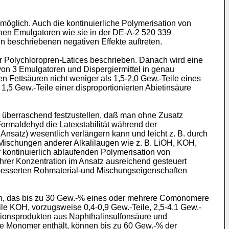
 möglich. Auch die kontinuierliche Polymerisation von
enen Emulgatoren wie sie in der DE-A-2 520 339
n beschriebenen negativen Effekte auftreten.
er Polychloropren-Latices beschrieben. Danach wird eine
von 3 Emulgatoren und Dispergiermittel in genau
en Fettsäuren nicht weniger als 1,5-2,0 Gew.-Teile eines
5 Gew.-Teile einer disproportionierten Abietinsäure
er überraschend festzustellen, daß man ohne Zusatz
rmaldehyd die Latexstabilität während der
Ansatz) wesentlich verlängern kann und leicht z. B. durch
 Mischungen anderer Alkalilaugen wie z. B. LiOH, KOH,
kontinuierlich ablaufenden Polymerisation von
hrer Konzentration im Ansatz ausreichend gesteuert
erbesserten Rohmaterial-und Mischungseigenschaften
ren, das bis zu 30 Gew.-% eines oder mehrere Comonomere
ile KOH, vorzugsweise 0,4-0,9 Gew.-Teile, 2,5-4,1 Gew.-
ationsprodukten aus Naphthalinsulfonsäure und
ile Monomer enthält, können bis zu 60 Gew.-% der