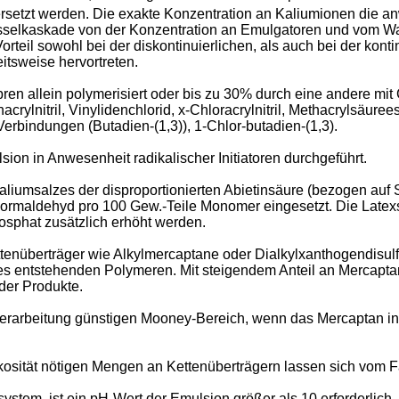
rsetzt werden. Die exakte Konzentration an Kaliumionen die an
esselkaskade von der Konzentration an Emulgatoren und vom Wa
orteil sowohl bei der diskontinuierlichen, als auch bei der ko
itsweise hervortreten.
en allein polymerisiert oder bis zu 30% durch eine andere mit
crylnitril, Vinylidenchlorid, x-Chloracrylnitril, Methacrylsäurees
Verbindungen (Butadien-(1,3)), 1-Chlor-butadien-(1,3).
ion in Anwesenheit radikalischer Initiatoren durchgeführt.
iumsalzes der disproportionierten Abietinsäure (bezogen auf S
rmaldehyd pro 100 Gew.-Teile Monomer eingesetzt. Die Latexst
sphat zusätzlich erhöht werden.
nüberträger wie Alkylmercaptane oder Dialkylxanthogendisulfid
s entstehenden Polymeren. Mit steigendem Anteil an Mercaptan 
der Produkte.
rverarbeitung günstigen Mooney-Bereich, wenn das Mercaptan in
osität nötigen Mengen an Kettenüberträgern lassen sich vom Fa
m, ist ein pH-Wert der Emulsion größer als 10 erforderlich. 