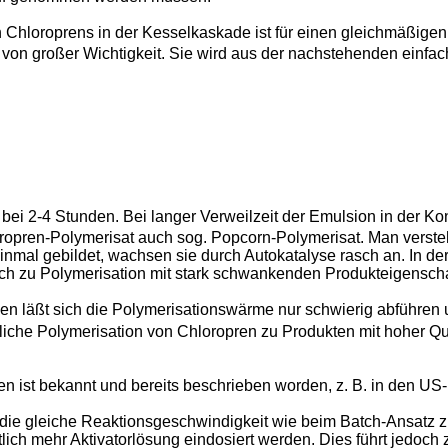
 Chloroprens in der Kesselkaskade ist für einen gleichmäßigen 
von großer Wichtigkeit. Sie wird aus der nachstehenden einfach
bei 2-4 Stunden. Bei langer Verweilzeit der Emulsion in der Ko
opren-Polymerisat auch sog. Popcorn-Polymerisat. Man versteh
nmal gebildet, wachsen sie durch Autokatalyse rasch an. In de
h zu Polymerisation mit stark schwankenden Produkteigenscha
en läßt sich die Polymerisationswärme nur schwierig abführen
liche Polymerisation von Chloropren zu Produkten mit hoher Qual
n ist bekannt und bereits beschrieben worden, z. B. in den US-
 die gleiche Reaktionsgeschwindigkeit wie beim Batch-Ansatz 
ich mehr Aktivatorlösung eindosiert werden. Dies führt jedoch