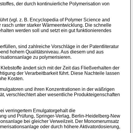
stoffes, der durch kontinuierliche Polymerisation von
hrt (vgl. z. B. Encyclopedia of Polymer Science and
hr rasch unter starker Wärmeentwicklung. Die schnelle
alten werden soll und setzt ein gut funktionierendes
füllen, sind zahlreiche Vorschläge in der Patentliteratur
eibend hohem Qualitätsniveau. Aus diesem und aus
erisationsanlage zu polymerisieren.
lebstoffe ändert sich mit der Zeit das Fließverhalten der
tigung der Verarbeitbarkeit führt. Diese Nachteile lassen
hohe Kosten.
lgatoren und ihren Konzentrationen in der wäßrigen
ät, verschlechtert aber wesentliche Produkteigenschaften
ei verringertem Emulgatorgehalt die
lung und Prüfung, Springer-Verlag, Berlin-Heidelberg-New
ationsanlage bei gleicher Verweilzeit. Der Monomerumsatz
ymerisationsanlage oder durch höhere Aktivatordosierung,