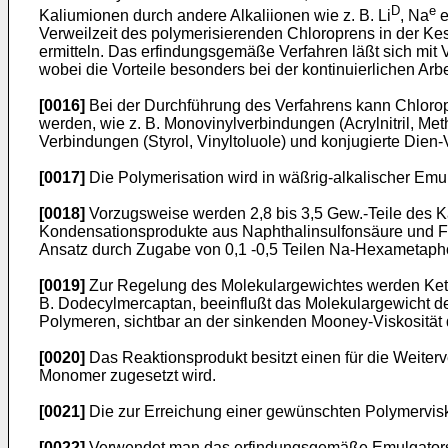
D
e
Kaliumionen durch andere Alkaliionen wie z. B. Li
, Na
e
Verweilzeit des polymerisierenden Chloroprens in der K
ermitteln. Das erfindungsgemäße Verfahren läßt sich mit V
wobei die Vorteile besonders bei der kontinuierlichen Arbe
[0016]
Bei der Durchführung des Verfahrens kann Chloropr
werden, wie z. B. Monovinylverbindungen (Acrylnitril, Metha
Verbindungen (Styrol, Vinyltoluole) und konjugierte Dien-
[0017]
Die Polymerisation wird in wäßrig-alkalischer Emuls
[0018]
Vorzugsweise werden 2,8 bis 3,5 Gew.-Teile des Kal
Kondensationsprodukte aus Naphthalinsulfonsäure und Fo
Ansatz durch Zugabe von 0,1 -0,5 Teilen Na-Hexametapho
[0019]
Zur Regelung des Molekulargewichtes werden Kette
B. Dodecylmercaptan, beeinflußt das Molekulargewicht de
Polymeren, sichtbar an der sinkenden Mooney-Viskosität 
[0020]
Das Reaktionsprodukt besitzt einen für die Weite
Monomer zugesetzt wird.
[0021]
Die zur Erreichung einer gewünschten Polymervisk
[0022]
Verwendet man das erfindungsgemäße Emulgatorsyste