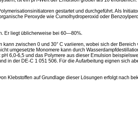
lymerisationsinitiatoren gestartet und durchgeführt. Als Init
und organische Peroxyde wie Cumolhydroperoxid oder Benzoylper
. Er liegt üblicherweise bei 60―80%.
kann zwischen 0 und 30° C variieren, wobei sich der Bereich v
nicht umgesetzte Monomere kann durch Wasserdampfdestillation
 pH 6,0-6,5 und das Polymere aus dieser Emulsion beispielsweis
und in der DE-C 1 051 506. Für die Aufarbeitung eignen sich a
n Klebstoffen auf Grundlage dieser Lösungen erfolgt nach bek