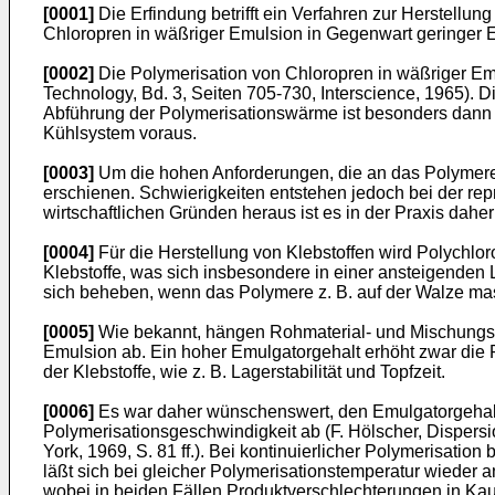
[0001]
Die Erfindung betrifft ein Verfahren zur Herstellun
Chloropren in wäßriger Emulsion in Gegenwart geringer
[0002]
Die Polymerisation von Chloropren in wäßriger Emu
Technology, Bd. 3, Seiten 705-730, Interscience, 1965). D
Abführung der Polymerisationswärme ist besonders dann s
Kühlsystem voraus.
[0003]
Um die hohen Anforderungen, die an das Polymere un
erschienen. Schwierigkeiten entstehen jedoch bei der re
wirtschaftlichen Gründen heraus ist es in der Praxis dahe
[0004]
Für die Herstellung von Klebstoffen wird Polychloro
Klebstoffe, was sich insbesondere in einer ansteigenden L
sich beheben, wenn das Polymere z. B. auf der Walze mast
[0005]
Wie bekannt, hängen Rohmaterial- und Mischungse
Emulsion ab. Ein hoher Emulgatorgehalt erhöht zwar die P
der Klebstoffe, wie z. B. Lagerstabilität und Topfzeit.
[0006]
Es war daher wünschenswert, den Emulgatorgehalt b
Polymerisationsgeschwindigkeit ab (F. Hölscher, Dispersi
York, 1969, S. 81 ff.). Bei kontinuierlicher Polymerisat
läßt sich bei gleicher Polymerisationstemperatur wieder 
wobei in beiden Fällen Produktverschlechterungen in 