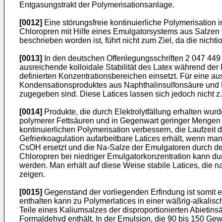
Entgasungstrakt der Polymerisationsanlage.
[0012]
Eine störungsfreie kontinuierliche Polymerisation 
Chloropren mit Hilfe eines Emulgatorsystems aus Salzen 
beschrieben worden ist, führt nicht zum Ziel, da die nic
[0013]
In den deutschen Offenlegungsschriften 2 047 449 
ausreichende kolloidale Stabilität des Latex während de
definierten Konzentrationsbereichen einsetzt. Für eine au
Kondensationsproduktes aus Naphthalinsulfonsäure und Fo
zugegeben sind. Diese Latices lassen sich jedoch nicht z
[0014]
Produkte, die durch Elektrolytfällung erhalten wur
polymerer Fettsäuren und in Gegenwart geringer Mengen 
kontinuierlichen Polymerisation verbessern, die Laufzeit 
Gefrierkoagulation aufarbeitbare Latices erhält, wenn m
CsOH ersetzt und die Na-Salze der Emulgatoren durch de
Chloropren bei niedriger Emulgatorkonzentration kann du
werden. Man erhält auf diese Weise stabile Latices, die
zeigen.
[0015]
Gegenstand der vorliegenden Erfindung ist somit 
enthalten kann zu Polymerlatices in einer wäßrig-alkalis
Teile eines Kaliumsalzes der disproportionierten Abieti
Formaldehyd enthält. In der Emulsion, die 90 bis 150 Ge