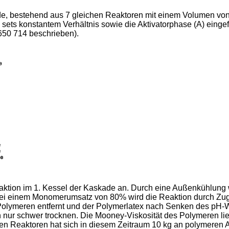
de, bestehend aus 7 gleichen Reaktoren mit einem Volumen von 
s konstantem Verhältnis sowie die Aktivatorphase (A) eingefah
650 714 beschrieben).
eaktion im 1. Kessel der Kaskade an. Durch eine Außenkühlung
. Bei einem Monomerumsatz von 80% wird die Reaktion durch Zu
lymeren entfernt und der Polymerlatex nach Senken des pH-We
sich nur schwer trocknen. Die Mooney-Viskosität des Polymeren l
 den Reaktoren hat sich in diesem Zeitraum 10 kg an polymere