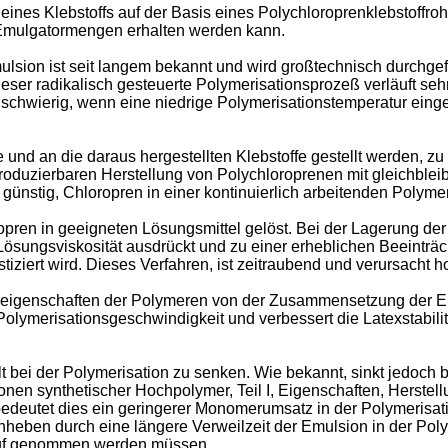
g eines Klebstoffs auf der Basis eines Polychloroprenklebstoffroh
 Emulgatormengen erhalten werden kann.
lsion ist seit langem bekannt und wird großtechnisch durchgefü
ieser radikalisch gesteuerte Polymerisationsprozeß verläuft se
chwierig, wenn eine niedrige Polymerisationstemperatur eingeh
d an die daraus hergestellten Klebstoffe gestellt werden, zu er
produzierbaren Herstellung von Polychloroprenen mit gleichbl
r günstig, Chloropren in einer kontinuierlich arbeitenden Polym
pren in geeigneten Lösungsmittel gelöst. Bei der Lagerung der K
ösungsviskosität ausdrückt und zu einer erheblichen Beeinträch
iziert wird. Dieses Verfahren, ist zeitraubend und verursacht 
igenschaften der Polymeren von der Zusammensetzung der Emu
olymerisationsgeschwindigkeit und verbessert die Latexstabilit
ei der Polymerisation zu senken. Wie bekannt, sinkt jedoch b
onen synthetischer Hochpolymer, Teil I, Eigenschaften, Herstel
ion bedeutet dies ein geringerer Monomerumsatz in der Polymeris
anheben durch eine längere Verweilzeit der Emulsion in der Pol
Kauf genommen werden müssen.