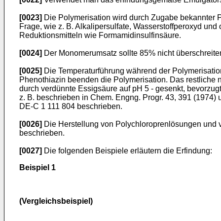
[0023]
Die Polymerisation wird durch Zugabe bekannter Po
Frage, wie z. B. Alkalipersulfate, Wasserstoffperoxyd 
Reduktionsmitteln wie Formamidinsulfinsäure.
[0024]
Der Monomerumsatz sollte 85% nicht überschreiten
[0025]
Die Temperaturführung während der Polymerisation 
Phenothiazin beenden die Polymerisation. Das restliche 
durch verdünnte Essigsäure auf pH 5 - gesenkt, bevorzugt
z. B. beschrieben in Chem. Engng. Progr. 43, 391 (1974) 
DE-C 1 111 804 beschrieben.
[0026]
Die Herstellung von Polychloroprenlösungen und vo
beschrieben.
[0027]
Die folgenden Beispiele erläutern die Erfindung:
Beispiel 1
(Vergleichsbeispiel)