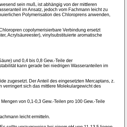
wesend sein muß, ist abhängig von der mittleren
sseranteil im Ansatz, jedoch vom Fachmann leicht zu
ntinuierlichen Polymerisation des Chloroprens anwenden,
 Chloropren copolymerisierbare Verbindung ersetzt
ter, Acrylsäureester), vinylsubstituierte aromatische
äure) und 0,4 bis 0,8 Gew.-Teile der
abilität kann gerade bei niedrigen Wasseranteilen im
e zugesetzt. Der Anteil des eingesetzten Mercaptans, z.
verringert sich das mittlere Molekulargewicht des
 Mengen von 0,1-0,3 Gew.-Teilen pro 100 Gew.-Teile
chmann leicht ermitteln.
Es sollte vorzugsweise bei einem pH von 11-13,5 liegen.