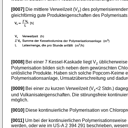
[0007]
Die mittlere Verweilzeit (V
) des polymerisierenden
z
gleichförmig gute Produkteigenschaften des Polymerisats 
[0008]
Bei einer 7 Kessel-Kaskade liegt V
üblicherweise 
z
Polymerisation bilden sich neben dem gewünschten Chlor
unlösliche Produkte. Haben sich solche Popcorn-Keime ei
Polymerisationsanlage, Umsatzüberschreitung und dadurc
[0009]
Bei einer zu kurzen Verweilzeit (V
<2 Stdn.) dageg
z
und Vulkanisateigenschaften. Die störungsfreie kontinuier
möglich.
[0010]
Diese kontinuierliche Polymerisation von Chloropre
[0011]
Um bei der kontinuierlichen Polymerisationsweise
werden, oder wie im US-A 2 394 291 beschrieben, wesentl