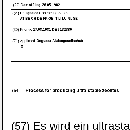
(22)
Date of filing:
26.05.1982
(84)
Designated Contracting States:
AT BE CH DE FR GB IT LI LU NL SE
(30)
Priority:
17.08.1981
DE 3132380
(71)
Applicant:
Degussa Aktiengesellschaft
()
Process for producing ultra-stable zeolites
(54)
Es wird ein ultrasta
(57)