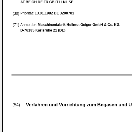
AT BE CH DE FR GB IT LI NL SE
(30)
Priorität:
13.01.1982
DE 3200701
(71)
Anmelder:
Maschinenfabrik Hellmut Geiger GmbH & Co. KG.
D-76185 Karlsruhe 21 (DE)
Verfahren und Vorrichtung zum Begasen und U
(54)