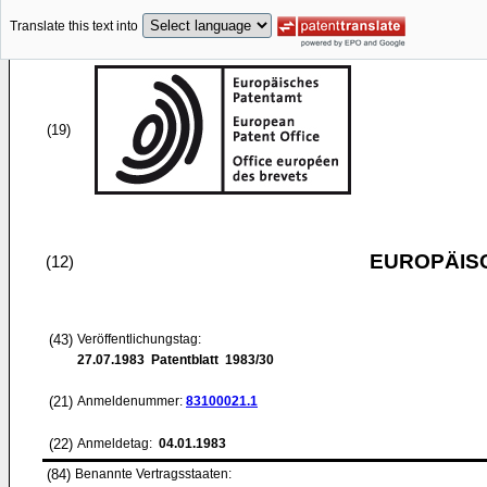
Translate this text into
(19)
EUROPÄIS
(12)
(43)
Veröffentlichungstag:
27.07.1983
Patentblatt 1983/30
(21)
Anmeldenummer:
83100021.1
(22)
Anmeldetag:
04.01.1983
(84)
Benannte Vertragsstaaten: