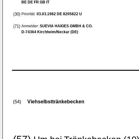
BE DE FR GB IT
(30)
Priorität:
03.03.1982
DE 8205822 U
(71)
Anmelder:
SUEVIA HAIGES GMBH & CO.
D-74364 Kirchheim/Neckar (DE)
Viehselbsttränkebecken
(54)