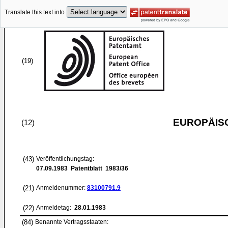
Translate this text into
(19)
EUROPÄIS
(12)
(43)
Veröffentlichungstag:
07.09.1983
Patentblatt 1983/36
(21)
Anmeldenummer:
83100791.9
(22)
Anmeldetag:
28.01.1983
(84)
Benannte Vertragsstaaten: