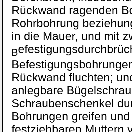
Rückwand ragenden Bolz
Rohrbohrung beziehung
in die Mauer, und mit z
efestigungsdurchbrüc
B
Befestigungsbohrungen
Rückwand fluchten; un
anlegbare Bügelschrau
Schraubenschenkel dur
Bohrungen greifen und 
festziehbaren Muttern 