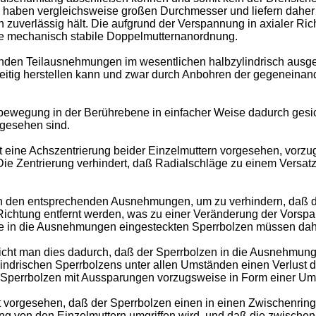
en haben vergleichsweise großen Durchmesser und liefern daher
 zuverlässig hält. Die aufgrund der Verspannung in axialer Ri
e mechanisch stabile Doppelmutternanordnung.
enden Teilausnehmungen im wesentlichen halbzylindrisch ausgeb
itig herstellen kann und zwar durch Anbohren der gegeneinande
bewegung in der Berührebene in einfacher Weise dadurch gesic
gesehen sind.
t eine Achszentrierung beider Einzelmuttern vorgesehen, vorzug
ie Zentrierung verhindert, daß Radialschläge zu einem Versat
in den entsprechenden Ausnehmungen, um zu verhindern, daß d
 Richtung entfernt werden, was zu einer Veränderung der Vorsp
e in die Ausnehmungen eingesteckten Sperrbolzen müssen dahe
eicht man dies dadurch, daß der Sperrbolzen in die Ausnehmung 
indrischen Sperrbolzens unter allen Umständen einen Verlust 
Sperrbolzen mit Aussparungen vorzugsweise in Form einer Umf
t vorgesehen, daß der Sperrbolzen einen in einen Zwischenring
ring von den Einzelmuttern umgriffen wird, und daß die zwisc