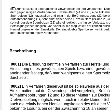
(57)
Zur Herstellung einer auf einer Gewindespindel (20) verspannten Dop
dem gegenseitigen Verdrehen der Einzelmuttern (24 und 26) eine Aufnahm
Sperrbolzen (12) herzustellen und zwar in der Berührungsebene (22) beide
Aufnahmebohrung (14) schneidet daher beide Einzelmuttern (24 und 26) a
(14) eingesetzte Sperrbolzen (12) wird eingeklebt, um ihn vor Verlust zu s
Befestigungsarten möglich. Von Vorteil ist die Möglichkeit der kontinuierl
Herstellungkosten der Einzelteile. Der eingeklebte Sperrbolzen verhindert
der Einzelmuttern relativ zueinander.
Beschreibung
[0001]
Die Erfindung betrifft ein Verfahren zur Herstellu
Einstellung eines gewünschten Spiels bzw. einer gewüns
aneinander festlegt, daß man wenigstens einen Sperrbolz
durchsetzt.
[0002]
Ein Verfahren dieser Art ist beispielsweise aus 
Einzelmuttern auf der Gewindespindel vorgefertigt. Bei
Aufnahmebohrungen 12 und 13 dieser Muttern zur Deckung
Drehverstellung möglich, wenn auch in relativ kleinen Sc
auch die relativ hohen Herstellungskosten des mit einer
bekannte Lösung, bei der der Zwischenring 18 an seinen 