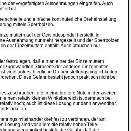
eine der vorgefertigten Ausnehmungen eingreifen. Auch
iert ist.
e schnelle und einfache kontinuierliche Dreheinstellung
erung mittels Sperrbolzen.
elmuttern auf der Gewindespindel herstellt. In
eine Ausnehmung nunmehr hergestellt und der Sperrbolzen
der Einzelmuttern entfällt. Auch brauchen nur
r festzulegen, daß ein an einer der Einzelmuttern
er zugewandten Stirnseite der anderen Einzelmutter
chst viele unterschiedliche Dreheinstellungsmöglichkeiten
rdrehen. Diese Gefahr besteht jedoch praktisch nicht bei
festzuschrauben, die in eine breitere Nute in der zweiten
In einem relativ kleinen Winkelbereich ist demnach bei
relativ hoch; auch ist diese Lösung nur dann anwendbar,
andstärke an.
henrings miteinander drehfest zu verbinden, der am
 Lösung sind vor allem die relativ hohen Teile-
rtigungsgenauigkeit besteht die Gefahr, daß die