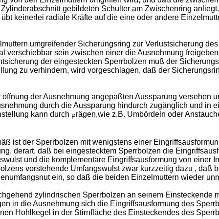
linderabschnitt gebildeten Schulter am Zwischenring anliegt. 
bt keinerlei radiale Kräfte auf die eine oder andere Einzelmut
zelmuttern umgreifender Sicherungsring zur Verlustsicherung de
ial verschiebbar sein zwischen einer die Ausnehmung freigebe
tsicherung der eingesteckten Sperrbolzen muß der Sicherungs
llung zu verhindern, wird vorgeschlagen, daß der Sicherungsring
er öffnung der Ausnehmung angepaßten Aussparung versehen un
 Ausnehmung durch die Aussparung hindurch zugänglich und in 
ehstellung kann durch
rägen,wie z.B. Umbördeln oder Anstauche
P
äß ist der Sperrbolzen mit wenigstens einer Eingriffsausform
, derart, daß bei eingestecktem Sperrbolzen die Eingriffsaus
wulst und die komplementäre Eingriffsausformung von einer I
olzens vorstehende Umfangswulst zwar kurzzeitig dazu , daß b
nnenumfangsnut ein, so daß die beiden Einzelmuttern wieder unm
hgehend zylindrischen Sperrbolzen an seinem Einsteckende mi
en in die Ausnehmung sich die Eingriffsausformung des Sperrb
nen Hohlkegel in der Stirnfläche des Einsteckendes des Sperrb