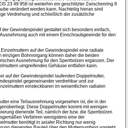
S 23 49 958 ist weiterhin ein geschlitzter Zwischenring 9
aube verändert werden kann. Nachteilig hieran sind
ige Verdrehung und schließlich der zusätzliche
er Gewindespindel gestaltet sich besonders einfach,
se Ausnehmung auch mit einem Einschraubgewinde für den
Einzelmuttern auf der Gewindespindel eine radiale
em einzigen Bohrvorgang können daher die beiden
indrischen Ausnehmung für den Sperrbolzen ergänzen. Der
nzelmuttern umgreifendes Gehäuse entfallen kann.
iner auf der Gewindespindel laufenden Doppelmutter,
indespindel gegeneinander verdrehbar und zur
inzelmuttern einsteckbaren im wesentlichen radialen
ter eine Teilausnehmung vorgesehen ist, die in der
genüberliegt. Diese Doppelmutter kommt mit wenigen
ixierung dienende Teil, nämlich der bzw. die Sperrbolzen
ngsgemäßen Verfahren wenigstens eine der
elmutter benötigt in axialer Richtung nur wenig
ung dienendes Bauteil über den Mutternumfang vorsteht.