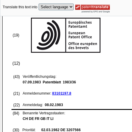
Translate this text into
(19)
(12)
(43)
Veröffentlichungstag:
07.09.1983
Patentblatt 1983/36
(21)
Anmeldenummer:
83101197.8
(22)
Anmeldetag:
08.02.1983
(84)
Benannte Vertragsstaaten:
CH DE FR GB IT LI
(30)
Priorität:
02.03.1982
DE 3207566