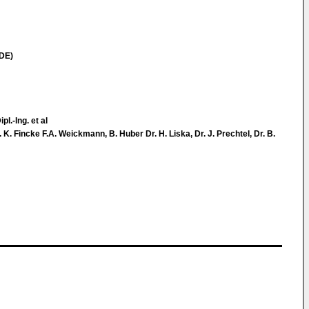
(DE)
l.-Ing. et al
. Fincke F.A. Weickmann, B. Huber Dr. H. Liska, Dr. J. Prechtel, Dr. B.