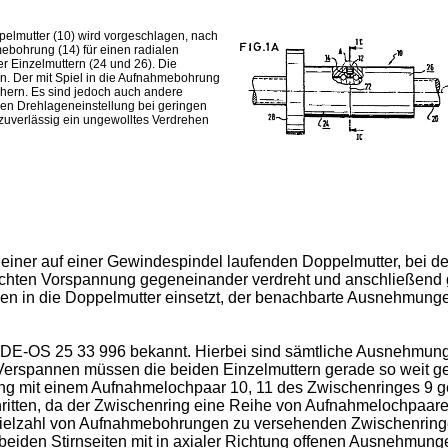
pelmutter (10) wird vorgeschlagen, nach
ebohrung (14) für einen radialen
r Einzelmuttern (24 und 26). Die
n. Der mit Spiel in die Aufnahmebohrung
ichern. Es sind jedoch auch andere
ichen Drehlageneinstellung bei geringen
 zuverlässig ein ungewolltes Verdrehen
ng einer auf einer Gewindespindel laufenden Doppelmutter, bei 
chten Vorspannung gegeneinander verdreht und anschließend g
en in die Doppelmutter einsetzt, der benachbarte Ausnehmunge
der DE-OS 25 33 996 bekannt. Hierbei sind sämtliche Ausnehmu
m Verspannen müssen die beiden Einzelmuttern gerade so weit g
 mit einem Aufnahmelochpaar 10, 11 des Zwischenringes 9 gela
hritten, da der Zwischenring eine Reihe von Aufnahmelochpaare
 Vielzahl von Aufnahmebohrungen zu versehenden Zwischenringe
beiden Stirnseiten mit in axialer Richtung offenen Ausnehmung