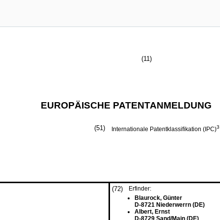
(11)
EUROPÄISCHE PATENTANMELDUNG
(51)
3
Internationale Patentklassifikation (IPC)
(72)
Erfinder:
Blaurock, Günter
D-8721 Niederwerrn (DE)
Albert, Ernst
D-8729 Sand/Main (DE)