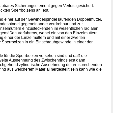
raubbares Sicherungselement gegen Verlust gesichert.
kten Sperrbolzens anliegt.
und einer auf der Gewindespindel laufenden Doppelmutter,
indespindel gegeneinander verdrehbar und zur
inzelmuttern einzusteckenden im wesentlichen radialen
sgemäßen Verfahrens, wobei ein von den Einzelmuttern
g einer der Einzelmuttern und mit einer zweiten
r Sperrbolzen in ein Einschraubgewinde in einer der
 für die Sperrbolzen versehen sind und daß die
 zweite Ausnehmung des Zwischenrings erst dann
 durchgehend zylindrische Ausnehmung der entsprechenden
ing aus weicherem Material hergestellt sein kann wie die