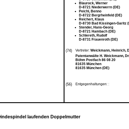
Blaurock, Werner
D-8721 Niederwerrn (DE)
Peichl, Benno
D-8722 Bergrheinfeld (DE)
Reichert, Klaus
D-8730 Bad Kissingen-Garitz 
Stender, Hans-Georg
D-8721 Hambach (DE)
Schlereth, Rudolf
D-8731 Frauenroth (DE)
(74)
Vertreter:
Weickmann, Heinrich, Dip
Patentanwälte H. Weickmann, Dr. K
Böhm Postfach 86 08 20
81635 München
81635 München (DE)
(56)
Entgegenhaltungen: :
ewindespindel laufenden Doppelmutter