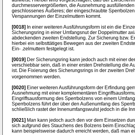
durchmesservergrößerten, die Ausnehmung ausfüllenden Zy
geschlossenes Äußeres; der eingeschraubte Sperrbolzen ü
Verspannungen der Einzelmuttern kommt.
[0018]
In einer weiteren Ausführungsform ist ein die Ein
Sicherungsring in einer Umfangsnut der Doppelmutter ax
abdeckenden zweiten Endstellung. Zur Sicherung bzw. En
hierbei ein selbsttätiges Bewegen aus der zweiten Endste
Ein- .zelmuttern festgelegt ist.
[0019]
Der Sicherungsring kann jedoch auch mit einer d
verschiebbar sein, daß in einer ersten Drehstellung die
ist. Die Fixierung des Sicherungsrings in der zweiten Dr
vorgenommen werden.
[0020]
Einer weiteren Ausführungsform der Erfindung gem
Ausnehmung mit einer komplementären Eingriffsausformung
Eingriffsausformung des Sperrbolzens von einem Umfangs
Sperrbolzens führt der über den Außenumfang des Sperrb
schließlich rastet der Innenumfangswulst jedoch in die I
[0021]
Man kann jedoch auch den vor dem Einsetzen durc
sich aufgrund des Stauchens des Bolzens beim Einschlag
kann beispielsweise dadurch erreicht werden, daß man ei