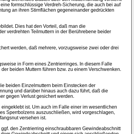
 eine formschlüssige Verdreh-Sicherung, die auch bei auf
chtung an ihren Stirnflächen gegeneinander gedrückten
ildet. Dies hat den Vorteil, daß man die
r verdrehten Teilmuttern in der Berührebene beider
hert werden, daß mehrere, vorzugsweise zwei oder drei
sweise in Form eines Zentrierringes. In diesem Falle
z der beiden Muttern führen bzw. zu einem Verschwenken.
ie beiden Einzelmuttern beim Einstecken der
annung und darüber hinaus auch dazu führt, daß die
r gegen Verlust gesichert werden.
eingeklebt ist. Um auch im Falle einer im wesentlichen
des Sperrbolzens auszuschließen, wird vorgeschlagen,
angsnut versehen ist.
 ggf. den Zentrierring einschraubbaren Gewindeabschnitt
hen dem Gewindeabschnitt und einem sich anschließenden