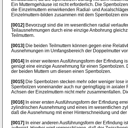
Ein Mutterngehäuse ist nicht erforderlich. Die Sperrbolz
die Einzelmuttern einwirkenden Radial- und Axialschlägen
Einzelmuttern-bilden zusammen mit dem Sperrbolzen ein
[0012]
Bevorzugt sind die im wesentlichen radial verlauf
Teilausnehmungen durch eine einzige Anbohrung gleichze
Teilmuttern.
[0013]
Die beiden Teilmuttern können gegen eine Relativ
Ausnehmungen im Umfangsbereich der Doppelmutter vor
[0014]
In einer weiteren Ausführungsform der Erfindung is
genügt eine einzige Ausnehmung für einen Sperrbolzen. D
der beiden Muttern um diesen einen Sperrbolzen.
[0015]
Die Sperrbolzen stecken mehr oder weniger lose 
Sperrbolzen voneinander auch nur geringfügig in axialer
Achsen der Einzelmuttern nicht mehr zusammenfallen. Di
[0016]
In einer ersten Ausführungsform der Erfindung err
zylindrischen Ausnehmung und eines im wesentlichen zyl
daß die Ausnehmung mit einer Hinterschneidung und der 
[0017]
In einer anderen Ausführungsform der Erfindung is
aufweist. Hierbei wird vorgeschlagen, daß der Zwischen