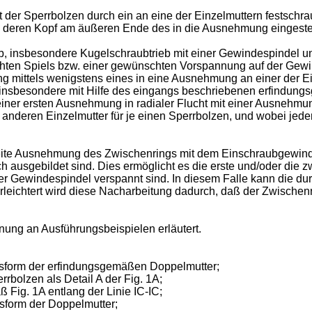
t der Sperrbolzen durch ein an eine der Einzelmuttern festsch
, deren Kopf am äußeren Ende des in die Ausnehmung eingestec
rieb, insbesondere Kugelschraubtrieb mit einer Gewindespindel 
chten Spiels bzw. einer gewünschten Vorspannung auf der Gew
ng mittels wenigstens eines in eine Ausnehmung an einer der E
, insbesondere mit Hilfe des eingangs beschriebenen erfindung
iner ersten Ausnehmung in radialer Flucht mit einer Ausnehmun
anderen Einzelmutter für je einen Sperrbolzen, und wobei jede
eite Ausnehmung des Zwischenrings mit dem Einschraubgewinde
 ausgebildet sind. Dies ermöglicht es die erste und/oder die
 der Gewindespindel verspannt sind. In diesem Falle kann die
leichtert wird diese Nacharbeitung dadurch, daß der Zwischenr
nung an Ausführungsbeispielen erläutert.
ngsform der erfindungsgemäßen Doppelmutter;
rbolzen als Detail A der Fig. 1A;
 Fig. 1A entlang der Linie IC-IC;
gsform der Doppelmutter;