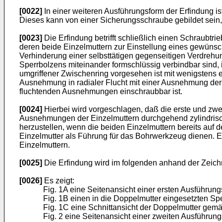
[0022]
In einer weiteren Ausführungsform der Erfindung is
Dieses kann von einer Sicherungsschraube gebildet sein
[0023]
Die Erfindung betrifft schließlich einen Schraubt
deren beide Einzelmuttern zur Einstellung eines gewüns
Verhinderung einer selbsttätigen gegenseitigen Verdrehu
Sperrbolzens miteinander formschlüssig verbindbar sind
umgriffener Zwischenring vorgesehen ist mit wenigstens e
Ausnehmung in radialer Flucht mit einer Ausnehmung der 
fluchtenden Ausnehmungen einschraubbar ist.
[0024]
Hierbei wird vorgeschlagen, daß die erste und zw
Ausnehmungen der Einzelmuttern durchgehend zylindrisch
herzustellen, wenn die beiden Einzelmuttern bereits auf
Einzelmutter als Führung für das Bohrwerkzeug dienen. Er
Einzelmuttern.
[0025]
Die Erfindung wird im folgenden anhand der Zeich
[0026]
Es zeigt:
Fig. 1A eine Seitenansicht einer ersten Ausführu
Fig. 1B einen in die Doppelmutter eingesetzten Sper
Fig. 1C eine Schnittansicht der Doppelmutter gemäß
Fig. 2 eine Seitenansicht einer zweiten Ausführun