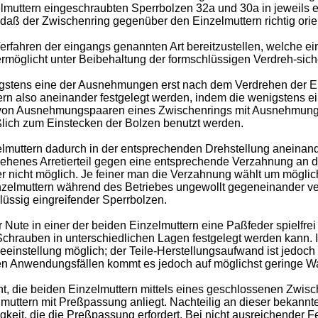
lmuttern eingeschraubten Sperrbolzen 32a und 30a in jeweils 
daß der Zwischenring gegenüber den Einzelmuttern richtig orient
rfahren der eingangs genannten Art bereitzustellen, welche ein
ermöglicht unter Beibehaltung der formschlüssigen Verdreh-sich
stens eine der Ausnehmungen erst nach dem Verdrehen der Einz
tern also aneinander festgelegt werden, indem die wenigstens 
von Ausnehmungspaaren eines Zwischenrings mit Ausnehmungen 
ßlich zum Einstecken der Bolzen benutzt werden.
lmuttern dadurch in der entsprechenden Drehstellung aneinande
sehenes Arretierteil gegen eine entsprechende Verzahnung an d
ier nicht möglich. Je feiner man die Verzahnung wählt um mögli
Einzelmuttern während des Betriebes ungewollt gegeneinander ve
üssig eingreifender Sperrbolzen.
ute in einer der beiden Einzelmuttern eine Paßfeder spielfrei 
r Schrauben in unterschiedlichen Lagen festgelegt werden kann. 
einstellung möglich; der Teile-Herstellungsaufwand ist jedoch 
len Anwendungsfällen kommt es jedoch auf möglichst geringe W
t, die beiden Einzelmuttern mittels eines geschlossenen Zwisc
ttern mit Preßpassung anliegt. Nachteilig an dieser bekannten
eit, die die Preßpassung erfordert. Bei nicht ausreichender Fe