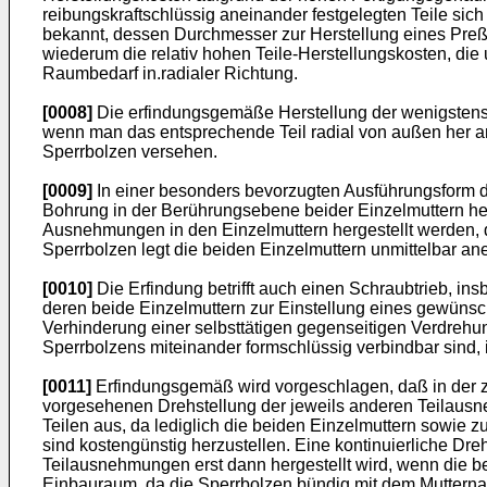
reibungskraftschlüssig aneinander festgelegten Teile sic
bekannt, dessen Durchmesser zur Herstellung eines Preßsi
wiederum die relativ hohen Teile-Herstellungskosten, die
Raumbedarf in.radialer Richtung.
[0008]
Die erfindungsgemäße Herstellung der wenigstens
wenn man das entsprechende Teil radial von außen her 
Sperrbolzen versehen.
[0009]
In einer besonders bevorzugten Ausführungsform d
Bohrung in der Berührungsebene beider Einzelmuttern her
Ausnehmungen in den Einzelmuttern hergestellt werden, d
Sperrbolzen legt die beiden Einzelmuttern unmittelbar an
[0010]
Die Erfindung betrifft auch einen Schraubtrieb, i
deren beide Einzelmuttern zur Einstellung eines gewüns
Verhinderung einer selbsttätigen gegenseitigen Verdrehu
Sperrbolzens miteinander formschlüssig verbindbar sind,
[0011]
Erfindungsgemäß wird vorgeschlagen, daß in der z
vorgesehenen Drehstellung der jeweils anderen Teilaus
Teilen aus, da lediglich die beiden Einzelmuttern sowie z
sind kostengünstig herzustellen. Eine kontinuierliche 
Teilausnehmungen erst dann hergestellt wird, wenn die be
Einbauraum, da die Sperrbolzen bündig mit dem Muttern