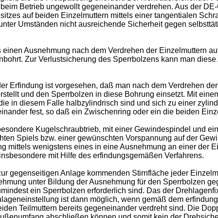
h beim Betrieb ungewollt gegeneinander verdrehen. Aus der DE-O
tzes auf beiden Einzelmuttern mittels einer tangentialen Schr
 unter Umständen nicht ausreichende Sicherheit gegen selbsttät
 einen Ausnehmung nach dem Verdrehen der Einzelmuttern auf d
anbohrt. Zur Verlustsicherung des Sperrbolzens kann man die
er Erfindung ist vorgesehen, daß man nach dem Verdrehen der 
stellt und den Sperrbolzen in diese Bohrung einsetzt. Mit ein
ie in diesem Falle halbzylindrisch sind und sich zu einer zyl
einander fest, so daß ein Zwischenring oder ein die beiden Ei
nsbesondere Kugelschraubtrieb, mit einer Gewindespindel und e
chten Spiels bzw. einer gewünschten Vorspannung auf der Gew
ng mittels wenigstens eines in eine Ausnehmung an einer der E
 insbesondere mit Hilfe des erfindungsgemäßen Verfahrens.
ur gegenseitigen Anlage kommenden Stirnfläche jeder Einzelmut
nehmung unter Bildung der Ausnehmung für den Sperrbolzen ge
umindest ein Sperrbolzen erforderlich sind. Das der Drehlagenf
Drehlageneinstellung ist dann möglich, wenn gemäß dem erfindu
iden Teilmuttern bereits gegeneinander verdreht sind. Die Dopp
außenumfang abschließen können und somit kein der Drehsicher