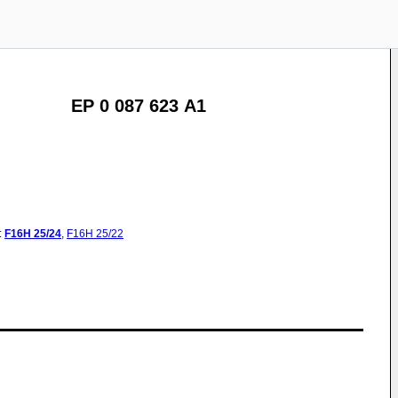
EP 0 087 623 A1
:
F16H
25/24
,
F16H
25/22