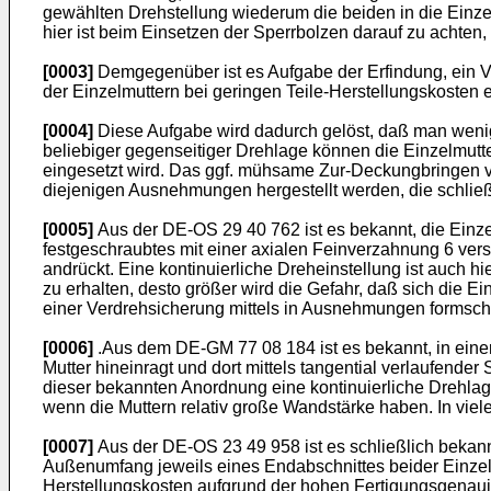
gewählten Drehstellung wiederum die beiden in die Einze
hier ist beim Einsetzen der Sperrbolzen darauf zu achten, 
[0003]
Demgegenüber ist es Aufgabe der Erfindung, ein Ve
der Einzelmuttern bei geringen Teile-Herstellungskosten 
[0004]
Diese Aufgabe wird dadurch gelöst, daß man wenig
beliebiger gegenseitiger Drehlage können die Einzelmut
eingesetzt wird. Das ggf. mühsame Zur-Deckungbringen 
diejenigen Ausnehmungen hergestellt werden, die schlie
[0005]
Aus der DE-OS 29 40 762 ist es bekannt, die Einze
festgeschraubtes mit einer axialen Feinverzahnung 6 ver
andrückt. Eine kontinuierliche Dreheinstellung ist auch h
zu erhalten, desto größer wird die Gefahr, daß sich die 
einer Verdrehsicherung mittels in Ausnehmungen formschl
[0006]
.Aus dem DE-GM 77 08 184 ist es bekannt, in einer N
Mutter hineinragt und dort mittels tangential verlaufende
dieser bekannten Anordnung eine kontinuierliche Drehlage
wenn die Muttern relativ große Wandstärke haben. In vie
[0007]
Aus der DE-OS 23 49 958 ist es schließlich bekann
Außenumfang jeweils eines Endabschnittes beider Einzelmu
Herstellungskosten aufgrund der hohen Fertigungsgenauigk