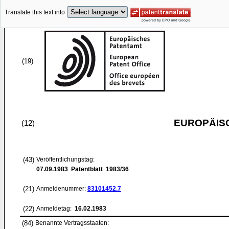
Translate this text into
(19)
EUROPÄIS
(12)
(43)
Veröffentlichungstag:
07.09.1983
Patentblatt 1983/36
(21)
Anmeldenummer:
83101452.7
(22)
Anmeldetag:
16.02.1983
(84)
Benannte Vertragsstaaten: