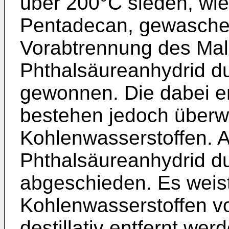
über 200°C sieden, wie
Pentadecan, gewaschen.
Vorabtrennung des Mal
Phthalsäureanhydrid du
gewonnen. Die dabei e
bestehen jedoch überw
Kohlenwasserstoffen. 
Phthalsäureanhydrid d
abgeschieden. Es weis
Kohlenwasserstoffen vo
destillativ entfernt we