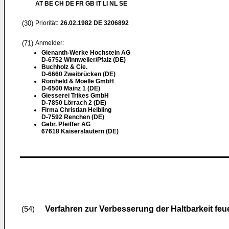
AT BE CH DE FR GB IT LI NL SE
(30)
Priorität:
26.02.1982
DE 3206892
(71)
Anmelder:
Gienanth-Werke Hochstein AG
D-6752 Winnweiler/Pfalz (DE)
Buchholz & Cie.
D-6660 Zweibrücken (DE)
Römheld & Moelle GmbH
D-6500 Mainz 1 (DE)
Giesserei Trikes GmbH
D-7850 Lörrach 2 (DE)
Firma Christian Helbling
D-7592 Renchen (DE)
Gebr. Pfeiffer AG
67618 Kaiserslautern (DE)
Verfahren zur Verbesserung der Haltbarkeit feu
(54)