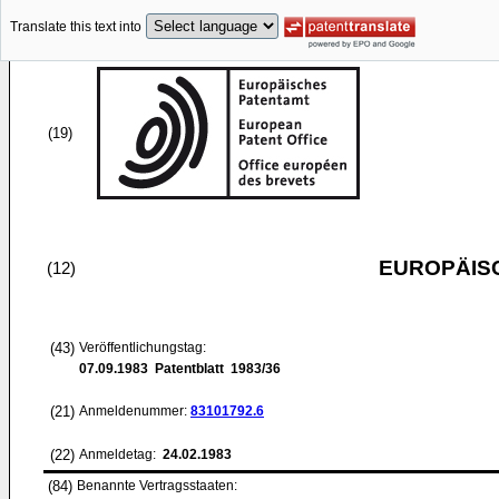
Translate this text into
(19)
EUROPÄIS
(12)
(43)
Veröffentlichungstag:
07.09.1983
Patentblatt 1983/36
(21)
Anmeldenummer:
83101792.6
(22)
Anmeldetag:
24.02.1983
(84)
Benannte Vertragsstaaten: