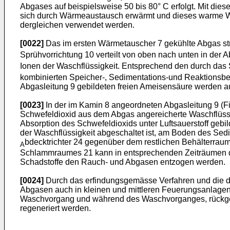
Abgases auf beispielsweise 50 bis 80° C erfolgt. Mit die
sich durch Wärmeaustausch erwärmt und dieses warme 
dergleichen verwendet werden.
[0022]
Das im ersten Wärmetauscher 7 gekühlte Abgas strö
Sprühvorrichtung 10 verteilt von oben nach unten in der 
Ionen der Waschflüssigkeit. Entsprechend den durch da
kombinierten Speicher-, Sedimentations-und Reaktionsbeh
Abgasleitung 9 gebildeten freien Ameisensäure werden a
[0023]
In der im Kamin 8 angeordneten Abgasleitung 9 (Fi
Schwefeldioxid aus dem Abgas angereicherte Waschflüssig
Absorption des Schwefeldioxids unter Luftsauerstoff gebi
der Waschflüssigkeit abgeschaltet ist, am Boden des Se
bdecktrichter 24 gegenüber dem restlichen Behälterra
A
Schlammraumes 21 kann in entsprechenden Zeiträumen de
Schadstoffe den Rauch- und Abgasen entzogen werden.
[0024]
Durch das erfindungsgemässe Verfahren und die daz
Abgasen auch in kleinen und mittleren Feuerungsanlage
Waschvorgang und während des Waschvorganges, rückgewo
regeneriert werden.