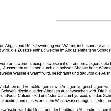
n von Abgas und Rückgewinnung von Wärme, insbesondere aus e
t wird, die Zusätze enthält, welche im Abgas enthaltene Schads
 verbrannt werden, beispielsweise mit ölbrennern ausgerüstet
. Ausserdem entstehen durch die heissen Abgase hohe Wärmev
2
weise Wasser erwärmt wird, beschränkt und dadurch die Ausnut
 Verfahren und Vorrichtungen sowie Anlagen vorgeschlagen wor
i Schwefeldioxid aus den Abgasen ausgewaschen wird. Die hier
 und/oder Calciumoxid und/oder Calciumhydroxid, die das Sch
at oxidiert und dieses aus dem Waschwasser abgeschieden und
swäsche wird die Dosierung der benötigten Absorptionschemikal