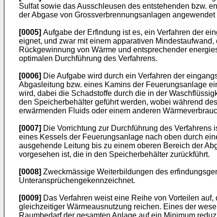
Sulfat sowie das Ausschleusen des entstehenden bzw. ent
der Abgase von Grossverbrennungsanlagen angewendet
[0005]
Aufgabe der Erfindung ist es, ein Verfahren der e
eignet, und zwar mit einem apparativen Mindestaufwand, 
Rückgewinnung von Wärme und entsprechender energiespar
optimalen Durchführung des Verfahrens.
[0006]
Die Aufgabe wird durch ein Verfahren der eingangs
Abgasleitung bzw. eines Kamins der Feuerungsanlage ein
wird, dabei die Schadstoffe durch die in der Waschflüss
den Speicherbehälter geführt werden, wobei während de
erwärmenden Fluids oder einem anderen Wärmeverbrauch
[0007]
Die Vorrichtung zur Durchführung des Verfahrens
eines Kessels der Feuerungsanlage nach oben durch eine
ausgehende Leitung bis zu einem oberen Bereich der Abgas
vorgesehen ist, die in den Speicherbehälter zurückführt.
[0008]
Zweckmässige Weiterbildungen des erfindungsgem
Unteransprüchengekennzeichnet.
[0009]
Das Verfahren weist eine Reihe von Vorteilen auf,
gleichzeitiger Wärmeausnutzung reichen. Eines der wese
Raumbedarf der gesamten Anlage auf ein Minimum reduzier