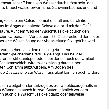
Wärmetauscher 7 kann von Wasser durchströmt sein, das
zung, Brauchwassererwärmung, Schwimmbadheizung und
keit, die ein Calciumformat enthält und durch die
2+-
 das im Abgas enthaltene Schwefeldioxid mit den Ca
nsäure. Auf dem Weg der Waschflüssigkeit durch den
lciumcarbonat im Vorratsraum 22. Entsprechend der in der
rierte Waschlösung der Abgasleitung 9 zugeführt wird.
 2) vorgesehen, aus dem die mit gebundenem
rten Speicherbehälters 16 gelangt. Das bei der
 Brennerstillstandsperioden, bei denen auch der Umlauf
e Schlammschicht wird zweckmässig durch einen
tzten Schlamm aufzuwirbeln. Am Boden des
e Zusatzstoffe zur Waschflüssigkeit können auch andere
se ein weitgehender Entzug des Schwefeldioxidgehalts in
h Wärmeaustausch in zwei Stufen, nämlich vor dem
auch die Waschflüssigkeit ganz oder teilweise