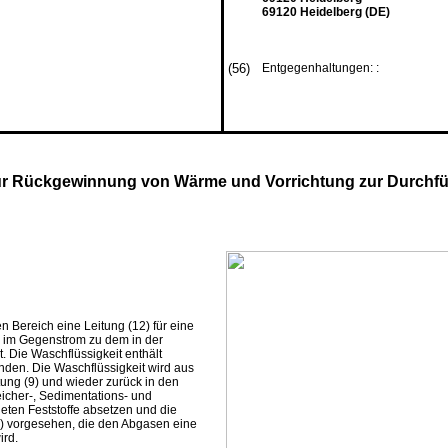
69120 Heidelberg (DE)
(56)
Entgegenhaltungen: :
ur Rückgewinnung von Wärme und Vorrichtung zur Durchfü
en Bereich eine Leitung (12) für eine
9) im Gegenstrom zu dem in der
 Die Waschflüssigkeit enthält
nden. Die Waschflüssigkeit wird aus
tung (9) und wieder zurück in den
eicher-, Sedimentations- und
eten Feststoffe absetzen und die
18) vorgesehen, die den Abgasen eine
ird.