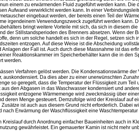
 nun einem zu erwärmenden Fluid zugeführt werden kann. Die d
sen Aufwand verwirklicht werden kann. In einer Verbindungsle
metauscher eingebaut werden, der bereits einen Teil der Wärm
ärme irgendeinem Verwendungszweck zugeführt werden kann. Di
ehälters bringt weitere Vorteile mit sich, da sich in diesem
 der Stillstandsperioden des Brenners absetzen. Wenn der Bre
offe, denn um solche handelt es sich in der Regel, setzen sich
dszeiten entzogen. Auf diese Weise ist die Abscheidung vollstä
nd Anlagen der Fall ist. Auch durch diese Massnahme ist das 
 einer Reaktionskammer im Speicherbehälter kann die in den Sp
rt werden.
ässen Verfahren gelöst werden. Die Kondensationswärme der 
r, auskondensiert. Da dies aber zu einer unerwünschten Zunahm
ge so geregelt, dass die Temperatur der Flüssigkeit zum Teil 
keit aus den Abgasen in das Waschwasser kondensiert und ande
üssigkeit entzogene Wärmemenge wird zweckmässig über einen
und deren Menge gesteuert. Demzufolge wird der Kreislauf auf
Zusätze ist auch aus diesem Grund nicht erforderlich. Dabei wi
nach Erwärmung der Waschflüssigkeit eine Waschtemperatur ein
en Kreislauf durch Anordnung einfacher Baueinheiten auch in Kl
nutzung gewährleistet. Ein gemauerter Kamin ist nicht mehr unb