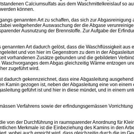
standenen Calciumsulfats aus dem Waschmittelkreislauf so auf
 werden können.
ingangs genannten Art zu schaffen, das sich zur Abgasreinigung
dabei weitgehender Auswaschung der die Abgase verunreinigenden
ender Ausnutzung der Brennstoffe. Zur Aufgabe der Erfindung
 genannten Art dadurch gelöst, dass die Waschflüssigkeit aus
geleitet und von hier im Gegenstrom zu dem in der Abgasleitu
igkeit vorhandenen Zusätze gebunden und die gebildeten Verbi
s Waschvorganges dem Abgas gleichzeitig Wärme entzogen und
er zugeführt wird.
 ist dadurch gekennzeichnet, dass eine Abgasleitung ausgehen
n Kamin gezogen ist, neben der Abgasleitung eine von einem e
leitung geführt ist und hier in diese mündet, und in einem unt
ässen Verfahrens sowie der erfindungsgemässen Vorrichtung 
 die von der Durchführung in raumsparender Anordnung für Klei
ntlichen Merkmale ist die Einbeziehung des Kamins in den Arb
t, wobei auch erreicht wird, dass gleichzeitig durch die im G