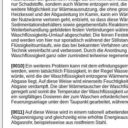
nur Schadstoffe, sondern auch Wärme entzogen wird, die
weitere Möglichkeit zur Wärmeausnutzung, die ohne gros
Heizkessel und der Abgasleitung im Kamin, kann ein Wär
der Nutzwärme verloren geht, entzieht, so dass diese W
Sedimentationsbehälters sowie gegebenenfalls Reaktionsb
Weiterbehandlung gebildeten festen Verbindungen während
Waschflüssigkeits-Umlauf abgeschaltet. Die feinen Festst
und werden von hier nur sporadisch während der Stillstan
Flüssigkeitsumlaufs, wie das bei bekannten Verfahren u
Technik vereinfacht und verbessert. Durch die Anordnung
Waschflüssigkeit ganz oder zumindest teilweise regenerie
[0010]
Ein weiteres Problem kann mit dem erfindungsgem
werden, wenn tatsächlich Flüssigkeit, in der Regel Wasse
würde, wird die der Waschflüssigkeit entzogene Wärmemen
Abgase liegt. Auf diese Weise wird einerseits Feuchtig
Abgase verdampft. Die über Wärmetauscher der Waschfl
geregelt und somit die Temperatur der Waschflüssigkeit 
ein sorgfältiges Dosieren der zum Waschen erforderlichen 
Feuerungsanlage unter dem Taupunkt gearbeitet, während 
[0011]
Auf diese Weise wird in einem rationell arbeitend
Abgasreinigung und gleichzeitig eine erhöhte Energieaus
Abgasrohr, beispielsweise aus rostfreiem Stahl.