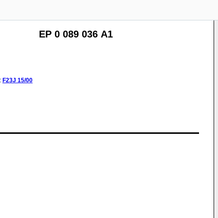
EP 0 089 036 A1
:
F23J
15/00