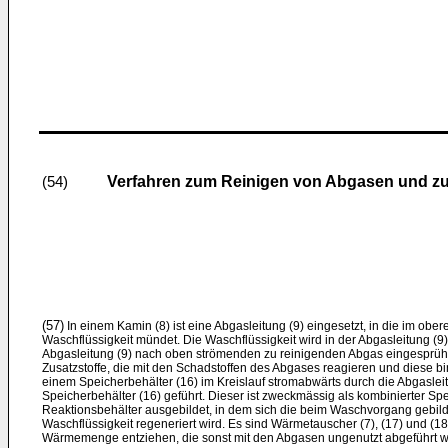
Verfahren zum Reinigen von Abgasen und z
(54)
(57)
In einem Kamin (8) ist eine Abgasleitung (9) eingesetzt, in die im ober
Waschflüssigkeit mündet. Die Waschflüssigkeit wird in der Abgasleitung (
Abgasleitung (9) nach oben strömenden zu reinigenden Abgas eingesprüht.
Zusatzstoffe, die mit den Schadstoffen des Abgases reagieren und diese bi
einem Speicherbehälter (16) im Kreislauf stromabwärts durch die Abgaslei
Speicherbehälter (16) geführt. Dieser ist zweckmässig als kombinierter Sp
Reaktionsbehälter ausgebildet, in dem sich die beim Waschvorgang gebild
Waschflüssigkeit regeneriert wird. Es sind Wärmetauscher (7), (17) und (
Wärmemenge entziehen, die sonst mit den Abgasen ungenutzt abgeführt w