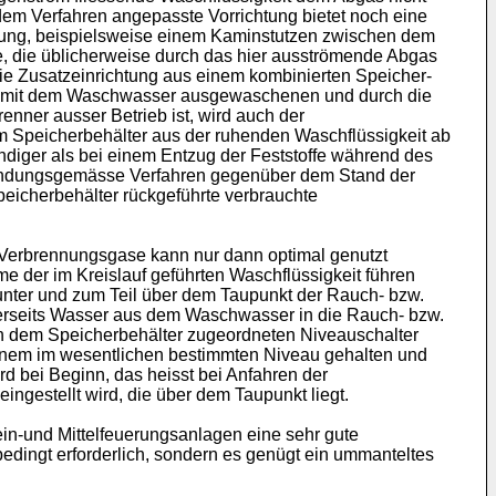
em Verfahren angepasste Vorrichtung bietet noch eine
itung, beispielsweise einem Kaminstutzen zwischen dem
e, die üblicherweise durch das hier ausströmende Abgas
e Zusatzeinrichtung aus einem kombinierten Speicher-
 die mit dem Waschwasser ausgewaschenen und durch die
nner ausser Betrieb ist, wird auch der
 im Speicherbehälter aus der ruhenden Waschflüssigkeit ab
ndiger als bei einem Entzug der Feststoffe während des
erfindungsgemässe Verfahren gegenüber dem Stand der
eicherbehälter rückgeführte verbrauchte
Verbrennungsgase kann nur dann optimal genutzt
e der im Kreislauf geführten Waschflüssigkeit führen
unter und zum Teil über dem Taupunkt der Rauch- bzw.
rerseits Wasser aus dem Waschwasser in die Rauch- bzw.
 dem Speicherbehälter zugeordneten Niveauschalter
 einem im wesentlichen bestimmten Niveau gehalten und
rd bei Beginn, das heisst bei Anfahren der
gestellt wird, die über dem Taupunkt liegt.
ein-und Mittelfeuerungsanlagen eine sehr gute
edingt erforderlich, sondern es genügt ein ummanteltes