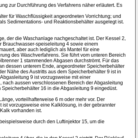
ng zur Durchführung des Verfahrens näher erläutert. Es
er für Waschflüssigkeit angeordneten Vorrichtung; und
als Sedimentations- und Reaktionsbehälter ausgelegt ist.
e, der die Waschanlage nachgeschaltet ist. Der Kessel 2,
er Brauchwasser-speiseleitung 4 sowie einem
uert, aber auch lediglich als Mantel für eine
ührung des Waschverfahrens. Sie führt vom unteren Bereich
ölbrenner 1 stammenden Abgasen durchströmt. Für das
 an dessen unterem Ende, angeordneter Speicherbehälter
er Nähe des Austritts aus dem Speicherbehälter 9 ist in
 Abgasleitung 9 ist vorzugsweise mit einer
en, nach aussen verschlossenen Bereich der Abgasleitung
 Speicherbehälter 16 in die Abgasleitung 9 eingedüst.
änge, vorteilhafterweise 6 m oder mehr vor. Der
ist vorzugsweise eine Kalklösung, in der gebrannter
Kalk vorhanden ist.
eispielsweise durch den Luftinjektor 15, um die