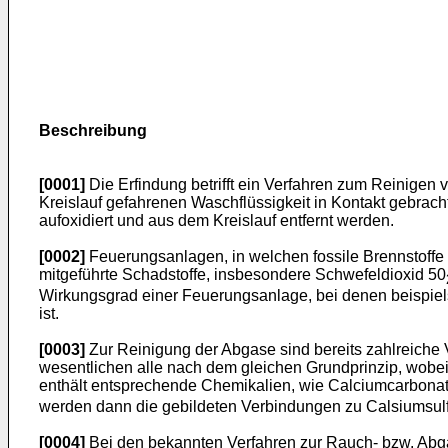
Beschreibung
[0001]
Die Erfindung betrifft ein Verfahren zum Reinige
Kreislauf gefahrenen Waschflüssigkeit in Kontakt gebrach
aufoxidiert und aus dem Kreislauf entfernt werden.
[0002]
Feuerungsanlagen, in welchen fossile Brennstoffe
mitgeführte Schadstoffe, insbesondere Schwefeldioxid 50
Wirkungsgrad einer Feuerungsanlage, bei denen beispiels
ist.
[0003]
Zur Reinigung der Abgase sind bereits zahlreiche
wesentlichen alle nach dem gleichen Grundprinzip, wobe
enthält entsprechende Chemikalien, wie Calciumcarbonat
werden dann die gebildeten Verbindungen zu Calsiumsulf
[0004]
Bei den bekannten Verfahren zur Rauch- bzw. Abga