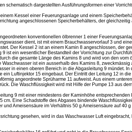
n schematisch dargestellten Ausführungsformen einer Vorrichtu
n einem Kessel einer Feuerungsanlage und einem Speicherbehält
rrichtung angeschlossenen Speicherbehälters, der gleichzeitig 
angeordneten konventionellen ölbrenner 1 einer Feuerungsanlag
gswasser dient, ist mit einem Brauchwasservorlauf 3 und ein
et. Der Kessel 2 ist an einem Kamin 8 angeschlossen, der gema
 9 ist ein wesentlicher Bestandteil der Vorrichtung zur Durchf
durch die gesamte Länge des Kamins 8 und wird von den vom 
te Waschwasser ist ein ausserhalb des Kamins 8, zweckmässig
er in einen oberen Bereich in die Abgasleitung 9 mündet. In d
in Luftinjektor 15 eingebaut. Der Eintritt der Leitung 12 in die
ernförmig angeordnete Sprüharme 11 aufweist. Aus einem unter
urück. Die Waschflüssigkeit wird mit Hilfe der Pumpe 13 aus dem
eitung 9 mit einer mindestens der Kaminhöhe entsprechenden L
5 cm. Eine Schadstoffe des Abgases bindende Waschflüssigkeit 
er und Ameisensäure im Verhältnis 50 g Ameisensäure auf 40 g 
srichtung gesehen, wird in das Waschwasser Luft eingebracht, b