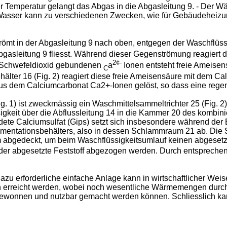
ser Temperatur gelangt das Abgas in die Abgasleitung 9. - Der 
Wasser kann zu verschiedenen Zwecken, wie für Gebäudehei
mt in der Abgasleitung 9 nach oben, entgegen der Waschflüssig
Abgasleitung 9 fliesst. Während dieser Gegenströmung reagiert
2¢-
s Schwefeldioxid gebundenen
a
Ionen entsteht freie Ameise
C
älter 16 (Fig. 2) reagiert diese freie Ameisensäure mit dem Ca
us dem Calciumcarbonat Ca2+-Ionen gelöst, so dass eine regene
g. 1) ist zweckmässig ein Waschmittelsammeltrichter 25 (Fig.
keit über die Abflussleitung 14 in die Kammer 20 des kombinie
ldete Calciumsulfat (Gips) setzt sich insbesondere während der
dimentationsbehälters, also in dessen Schlammraum 21 ab. Di
um abgedeckt, um beim Waschflüssigkeitsumlauf keinen abgese
r abgesetzte Feststoff abgezogen werden. Durch entsprechend
u erforderliche einfache Anlage kann in wirtschaftlicher Wei
n erreicht werden, wobei noch wesentliche Wärmemengen durc
nnen und nutzbar gemacht werden können. Schliesslich kann 