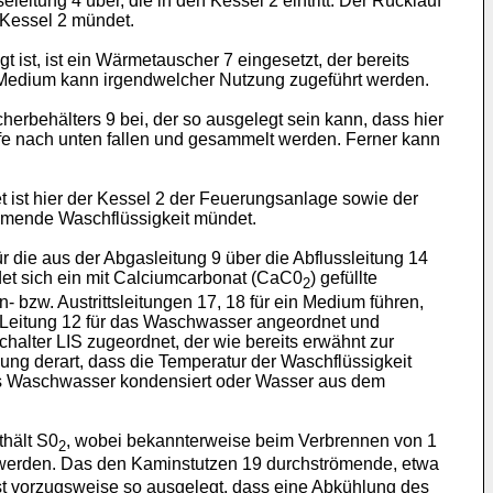
itung 4 über, die in den Kessel 2 eintritt. Der Rücklauf
 Kessel 2 mündet.
ist, ist ein Wärmetauscher 7 eingesetzt, der bereits
Medium kann irgendwelcher Nutzung zugeführt werden.
erbehälters 9 bei, der so ausgelegt sein kann, dass hier
offe nach unten fallen und gesammelt werden. Ferner kann
t ist hier der Kessel 2 der Feuerungsanlage sowie der
kommende Waschflüssigkeit mündet.
 die aus der Abgasleitung 9 über die Abflussleitung 14
et sich ein mit Calciumcarbonat (CaC0
) gefüllte
2
 bzw. Austrittsleitungen 17, 18 für ein Medium führen,
 Leitung 12 für das Waschwasser angeordnet und
chalter LIS zugeordnet, der wie bereits erwähnt zur
ng derart, dass die Temperatur der Waschflüssigkeit
das Waschwasser kondensiert oder Wasser aus dem
thält S0
, wobei bekannterweise beim Verbrennen von 1
2
t werden. Das den Kaminstutzen 19 durchströmende, etwa
ist vorzugsweise so ausgelegt, dass eine Abkühlung des