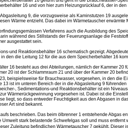
cherbehälter 16 geführt und geht in die Brauchwasser-Speisele
erbehälter 16 und von hier zum Heizungsrücklauf 6, der in den
gasleitung 9, die vorzugsweise als Kaminstutzen 19 ausgelegt 
iesen Wärme entzieht. Das dabei im Wärmetauscher erwärmte 
 erfindungsgemässen Verfahrens auch die Ausbildung des Speich
 darin während des Stillstands der Feuerungsanlage die Festst
er ausgestattet sein.
ations-und Reaktionsbehälter 16 schematisch gezeigt. Abgedeute
und in den die Leitung 12 für die aus dem Speicherbehälter 16 
ter 16 besteht aus drei Abteilungen, nämlich der Kammer 20 für
mmer 20 ist der Schlammraum 21 und über der Kammer 20 befind
3, beispielsweise für Brauchwasser, vorgesehen, in den die Ein-
3 ist im unteren Bereich der in die Abgasleitung 9 führenden
Speicher-, Sedimentations-und Reaktionsbehälter ist ein Niveaus
r Wärmerückgewinnung vorgesehen ist. Dabei ist die Einstellu
gase liegt, so dass entweder Feuchtigkeit aus den Abgasen in 
ser Art sind bekannt.
laufs beschrieben. Das beim ölbrenner 1 entstehende Abgas en
ie Umwelt stark belastende Schwefelgas soll und muss entfern
ieser Zuleitung befindlichen Wärmetauscher 7 gekühlt. Dieser 