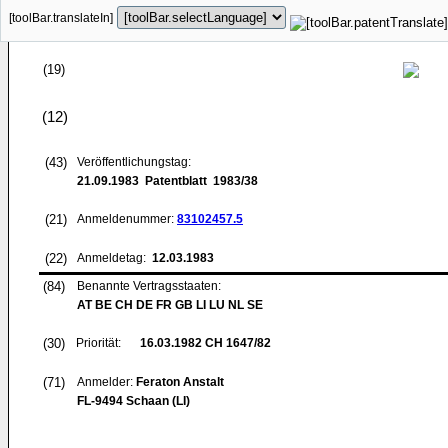
[toolBar.translateIn]
(19)
(12)
(43)
Veröffentlichungstag:
21.09.1983
Patentblatt 1983/38
(21)
Anmeldenummer:
83102457.5
(22)
Anmeldetag:
12.03.1983
(84)
Benannte Vertragsstaaten:
AT BE CH DE FR GB LI LU NL SE
(30)
Priorität:
16.03.1982
CH 1647/82
(71)
Anmelder:
Feraton Anstalt
FL-9494 Schaan (LI)