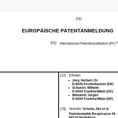
(11)
EUROPÄISCHE PATENTANMELDUNG
(51)
3
Internationale Patentklassifikation (IPC)
(72)
Erfinder:
Jovy, Herbert, Dr.
D-8026 Irschenhausen (DE)
Schuster, Wilhelm
D-6000 Frankfurt/Main (DE)
Wittekind, Jürgen
D-6000 Frankfurt/Main (DE)
(74)
Vertreter:
Schulze, Ilse et al
Patentanwältin Bergstrasse 49
69120 Heidelberg