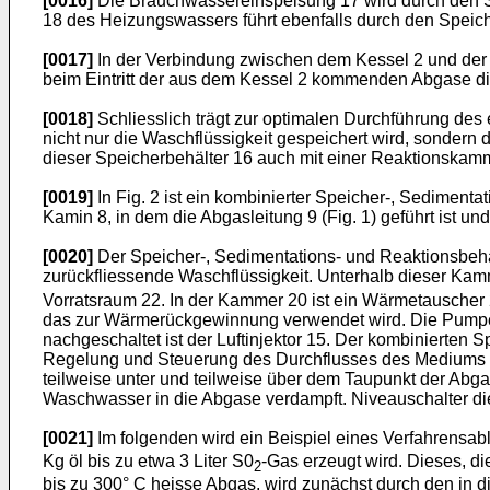
[0016]
Die Brauchwassereinspeisung 17 wird durch den Spei
18 des Heizungswassers führt ebenfalls durch den Speich
[0017]
In der Verbindung zwischen dem Kessel 2 und der Ab
beim Eintritt der aus dem Kessel 2 kommenden Abgase d
[0018]
Schliesslich trägt zur optimalen Durchführung des
nicht nur die Waschflüssigkeit gespeichert wird, sondern
dieser Speicherbehälter 16 auch mit einer Reaktionskamm
[0019]
In Fig. 2 ist ein kombinierter Speicher-, Sediment
Kamin 8, in dem die Abgasleitung 9 (Fig. 1) geführt ist 
[0020]
Der Speicher-, Sedimentations- und Reaktionsbehäl
zurückfliessende Waschflüssigkeit. Unterhalb dieser Ka
Vorratsraum 22. In der Kammer 20 ist ein Wärmetauscher 2
das zur Wärmerückgewinnung verwendet wird. Die Pumpe 1
nachgeschaltet ist der Luftinjektor 15. Der kombinierten 
Regelung und Steuerung des Durchflusses des Mediums zu
teilweise unter und teilweise über dem Taupunkt der Ab
Waschwasser in die Abgase verdampft. Niveauschalter die
[0021]
Im folgenden wird ein Beispiel eines Verfahrensab
Kg öl bis zu etwa 3 Liter S0
-Gas erzeugt wird. Dieses, d
2
bis zu 300° C heisse Abgas, wird zunächst durch den in d