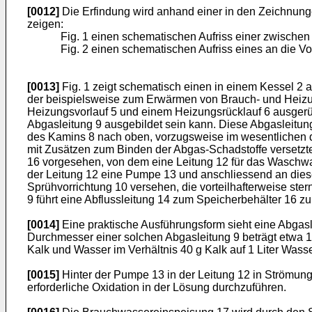
[0012]
Die Erfindung wird anhand einer in den Zeichnunge
zeigen:
Fig. 1 einen schematischen Aufriss einer zwische
Fig. 2 einen schematischen Aufriss eines an die Vo
[0013]
Fig. 1 zeigt schematisch einen in einem Kessel 2 
der beispielsweise zum Erwärmen von Brauch- und Heizun
Heizungsvorlauf 5 und einem Heizungsrücklauf 6 ausgerüst
Abgasleitung 9 ausgebildet sein kann. Diese Abgasleitung
des Kamins 8 nach oben, vorzugsweise im wesentlichen 
mit Zusätzen zum Binden der Abgas-Schadstoffe versetz
16 vorgesehen, von dem eine Leitung 12 für das Waschwass
der Leitung 12 eine Pumpe 13 und anschliessend an diese e
Sprühvorrichtung 10 versehen, die vorteilhafterweise st
9 führt eine Abflussleitung 14 zum Speicherbehälter 16 z
[0014]
Eine praktische Ausführungsform sieht eine Abgasl
Durchmesser einer solchen Abgasleitung 9 beträgt etwa 1
Kalk und Wasser im Verhältnis 40 g Kalk auf 1 Liter Wass
[0015]
Hinter der Pumpe 13 in der Leitung 12 in Strömung
erforderliche Oxidation in der Lösung durchzuführen.