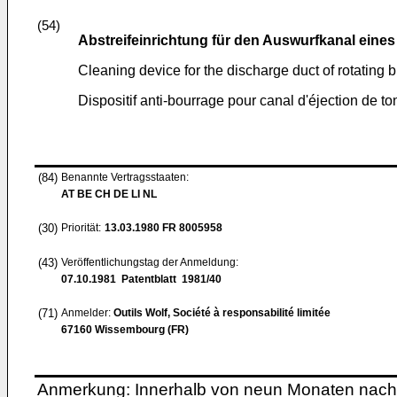
(54)
Abstreifeinrichtung für den Auswurfkanal eine
Cleaning device for the discharge duct of rotating
Dispositif anti-bourrage pour canal d'éjection de 
(84)
Benannte Vertragsstaaten:
AT BE CH DE LI NL
(30)
Priorität:
13.03.1980
FR 8005958
(43)
Veröffentlichungstag der Anmeldung:
07.10.1981
Patentblatt 1981/40
(71)
Anmelder:
Outils Wolf, Société à responsabilité limitée
67160 Wissembourg (FR)
Anmerkung: Innerhalb von neun Monaten nach 