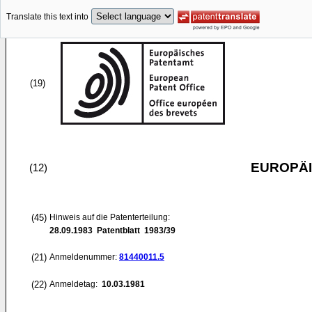
Translate this text into
(19)
EUROPÄI
(12)
(45)
Hinweis auf die Patenterteilung:
28.09.1983
Patentblatt 1983/39
(21)
Anmeldenummer:
81440011.5
(22)
Anmeldetag:
10.03.1981