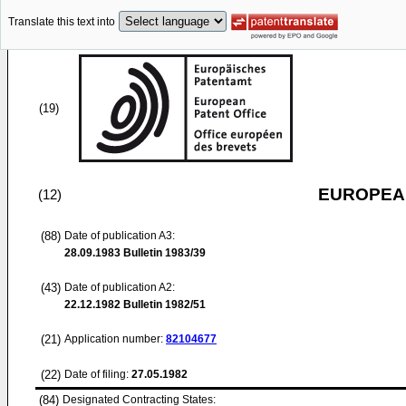
Translate this text into
(19)
EUROPEAN
(12)
(88)
Date of publication A3:
28.09.1983
Bulletin 1983/39
(43)
Date of publication A2:
22.12.1982
Bulletin 1982/51
(21)
Application number:
82104677
(22)
Date of filing:
27.05.1982
(84)
Designated Contracting States: