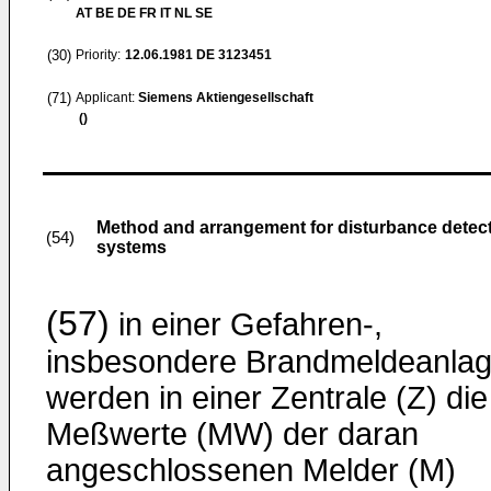
AT BE DE FR IT NL SE
(30)
Priority:
12.06.1981
DE 3123451
(71)
Applicant:
Siemens Aktiengesellschaft
()
Method and arrangement for disturbance detectio
(54)
systems
(57)
in einer Gefahren-,
insbesondere Brandmeldeanla
werden in einer Zentrale (Z) die
Meßwerte (MW) der daran
angeschlossenen Melder (M)