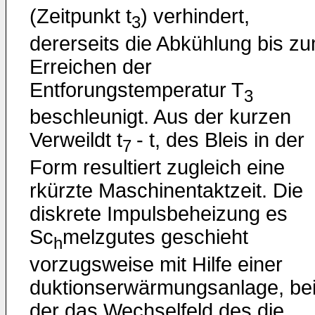
(Zeitpunkt t
) verhindert,
3
dererseits die Abkühlung bis z
Erreichen der
Entforungstemperatur T
3
beschleunigt. Aus der kurzen
Verweildt t
- t, des Bleis in der
7
Form resultiert zugleich eine
rkürzte Maschinentaktzeit. Die
diskrete Impulsbeheizung es
Sc
melzgutes geschieht
h
vorzugsweise mit Hilfe einer
duktionserwärmungsanlage, be
der das Wechselfeld des die