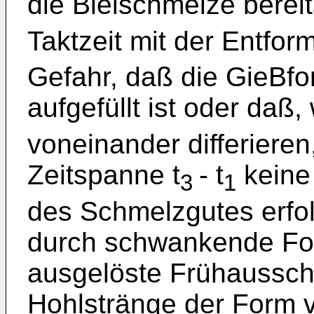
die Bleischmelze bereit
Taktzeit mit der Entfor
Gefahr, daß die GieBfor
aufgefüllt ist oder daß
voneinander differieren
Zeitspanne t
- t
keine
3
1
des Schmelzgutes erfol
durch schwankende F
ausgelöste Frühaussch
Hohlstränge der Form 