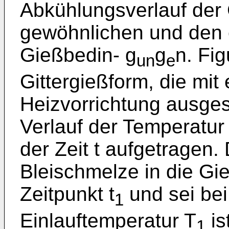
Abkühlungsverlauf der 
gewöhnlichen und den
Gießbedin- g
g
n. Fig
un
e
Gittergießform, die mi
Heizvorrichtung ausgesta
Verlauf der Temperatu
der Zeit t aufgetragen. 
Bleischmelze in die Gi
Zeitpunkt t
und sei bei
1
Einlauftemperatur T
is
1