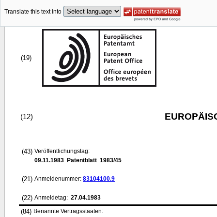
Translate this text into
(19)
EUROPÄIS
(12)
(43)
Veröffentlichungstag:
09.11.1983
Patentblatt 1983/45
(21)
Anmeldenummer:
83104100.9
(22)
Anmeldetag:
27.04.1983
(84)
Benannte Vertragsstaaten: