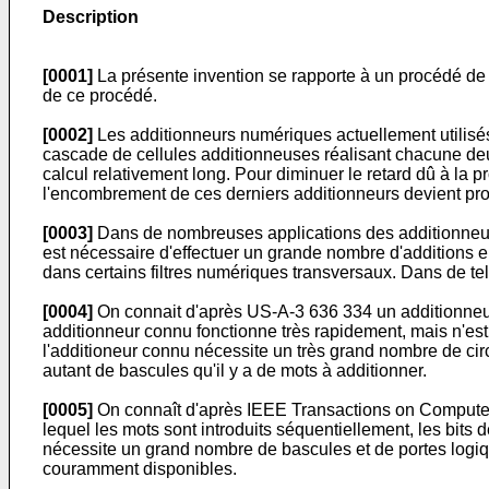
Description
[0001]
La présente invention se rapporte à un procédé de t
de ce procédé.
[0002]
Les additionneurs numériques actuellement utilisé
cascade de cellules additionneuses réalisant chacune deux
calcul relativement long. Pour diminuer le retard dû à la 
l'encombrement de ces derniers additionneurs devient proh
[0003]
Dans de nombreuses applications des additionneurs,
est nécessaire d'effectuer un grande nombre d'additions e
dans certains filtres numériques transversaux. Dans de te
[0004]
On connait d'après US-A-3 636 334 un additionneur p
additionneur connu fonctionne très rapidement, mais n'es
l'additioneur connu nécessite un très grand nombre de cir
autant de bascules qu'il y a de mots à additionner.
[0005]
On connaît d'après IEEE Transactions on Computers,
lequel les mots sont introduits séquentiellement, les bits
nécessite un grand nombre de bascules et de portes logique
couramment disponibles.