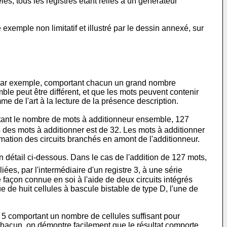
èles, tous les registres étant reliés à un générateur
xemple non limitatif et illustré par le dessin annexé, sur
s par exemple, comportant chacun un grand nombre
le peut être différent, et que les mots peuvent contenir
me de l'art à la lecture de la présence description.
étant le nombre de mots à additionneur ensemble, 127
 des mots à additionner est de 32. Les mots à additionner
mation des circuits branchés en amont de l'additionneur.
n détail ci-dessous. Dans le cas de l'addition de 127 mots,
liées, par l'intermédiaire d'un registre 3, à une série
 façon connue en soi à l'aide de deux circuits intégrés
 de huit cellules à bascule bistable de type D, l'une de
age 5 comportant un nombre de cellules suffisant pour
 chacun, on démontre facilement que le résultat comporte