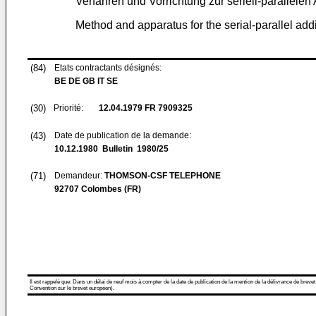
Verfahren und Vorrichtung zur seriell-parallele
Method and apparatus for the serial-parallel add
(84)
Etats contractants désignés:
BE DE GB IT SE
(30)
Priorité:
12.04.1979
FR 7909325
(43)
Date de publication de la demande:
10.12.1980
Bulletin 1980/25
(71)
Demandeur:
THOMSON-CSF TELEPHONE
92707 Colombes (FR)
Il est rappelé que: Dans un délai de neuf mois à compter de la date de publication de la mention de la délivrance de brevet
Convention sur le brevet européen).