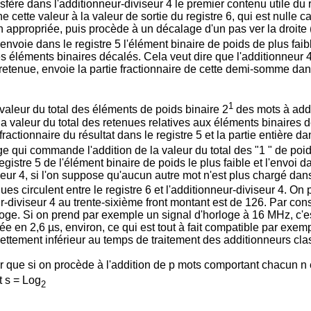
ère dans l'additionneur-diviseur 4 le premier contenu utile du reg
 cette valeur à la valeur de sortie du registre 6, qui est nulle c
n appropriée, puis procède à un décalage d'un pas ver la droite (
 il envoie dans le registre 5 l'élément binaire de poids de plus fai
tres éléments binaires décalés. Cela veut dire que l'additionneur
 retenue, envoie la partie fractionnaire de cette demi-somme dans 
1
valeur du total des éléments de poids binaire 2
des mots à addi
e la valeur du total des retenues relatives aux éléments binaires
ractionnaire du résultat dans le registre 5 et la partie entière da
ge qui commande l'addition de la valeur du total des "1 " de poi
gistre 5 de l'élément binaire de poids le plus faible et l'envoi d
seur 4, si l'on suppose qu'aucun autre mot n'est plus chargé dans
ues circulent entre le registre 6 et l'additionneur-diviseur 4. O
ur-diviseur 4 au trente-sixième front montant est de 126. Par con
oge. Si on prend par exemple un signal d'horloge à 16 MHz, c'e
e en 2,6 µs, environ, ce qui est tout à fait compatible par exe
t nettement inférieur au temps de traitement des additionneurs c
que si on procède à l'addition de p mots comportant chacun n él
t s = Log
2