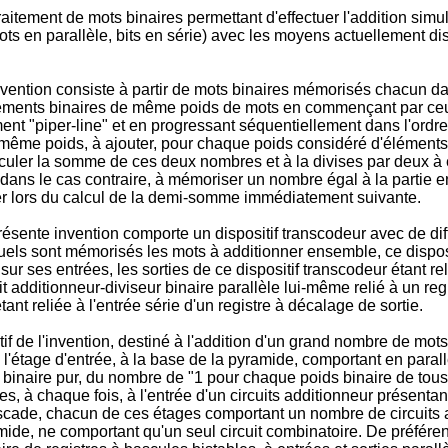
raitement de mots binaires permettant d'effectuer l'addition s
s en parallèle, bits en série) avec les moyens actuellement dis
ention consiste à partir de mots binaires mémorisés chacun dans 
es éléments binaires de même poids de mots en commençant par ce
ent "piper-line" et en progressant séquentiellement dans l'ordr
 même poids, à ajouter, pour chaque poids considéré d'éléments 
culer la somme de ces deux nombres et à la divises par deux à 
dans le cas contraire, à mémoriser un nombre égal à la partie e
ser lors du calcul de la demi-somme immédiatement suivante.
ésente invention comporte un dispositif transcodeur avec de dif
quels sont mémorisés les mots à additionner ensemble, ce disposi
sur ses entrées, les sorties de ce dispositif transcodeur étant re
t additionneur-diviseur binaire parallèle lui-même relié à un re
tant reliée à l'entrée série d'un registre à décalage de sortie.
if de l'invention, destiné à l'addition d'un grand nombre de mots
 l'étage d'entrée, à la base de la pyramide, comportant en paral
n binaire pur, du nombre de "1 pour chaque poids binaire de tous 
s, à chaque fois, à l'entrée d'un circuits additionneur présenta
ascade, chacun de ces étages comportant un nombre de circuits ad
ide, ne comportant qu'un seul circuit combinatoire. De préférenc