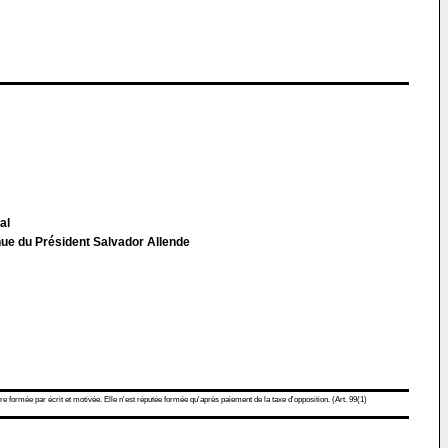
al
ue du Président Salvador Allende
re formée par écrit et motivée. Elle n'est réputée formée qu'après paiement de la taxe d'opposition. (Art. 99(1)