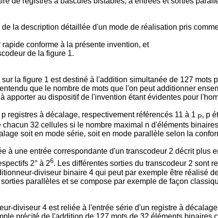
aire de registres à bascules bistables, à entrées et sorties parall
e la description détaillée d'un mode de réalisation pris comme e
 rapide conforme à la présente invention, et
nscodeur de la figure 1.
sur la figure 1 est destiné à l'addition simultanée de 127 mot
n entendu que le nombre de mots que l'on peut additionner ensemb
à apporter au dispositif de l'invention étant évidentes pour l'hom
, p registres à décalage, respectivement référencés 11 à 1
, p 
P
 chacun 32 cellules si le nombre maximal n d'éléments binaires
alage soit en mode série, soit en mode parallèle selon la confor
iée à une entrée correspondante d'un transcodeur 2 décrit plus e
6
spectifs 2° à 2
. Les différentes sorties du transcodeur 2 sont re
ionneur-diviseur binaire 4 qui peut par exemple être réalisé de
 sorties parallèles et se compose par exemple de façon classique
neur-diviseur 4 est reliée à l'entrée série d'un registre à décal
xemple précité de l'addition de 127 mots de 32 éléments binaires