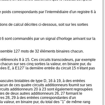
e poids correspondants par l'intermédiaire d'un registre 6 à
ions de calcul décrites ci-dessous, soit sur les sorties
 et 6 sont commandés par un signal d'horloge arrivant sur la
r ensemble 127 mots de 32 éléments binaires chacun.
 référencés 8 à 15. Ces circuits transcodeurs, par exemple
acun sur ses cinq sorties la valeur, en binaire pur, du
ées E, à E127' la dernière entrée du circuit 15 n'étant pas
 bascules bistables de type D, 16 à 19, à des entrées
cun de ces quatre circuits additionneurs fournit sur ses
ircuits additionneurs 20 à 23 sont également regroupées
tes de deux autres additionneurs 26, 27 formant le
stres 28, 29 à des entrées correspondantes d'un
 la valeur, en binaire pur, du total des "1" de même rang