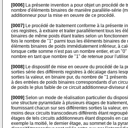
[0006]
La présente invention a pour objet un procédé de t
nombre d'éléments binaires de manière parallèle-série (mot
additionneur pour la mise en oeuvre de ce procédé.
[0007]
Le procédé de traitement conforme à la présente inv
ces registres, à extraire et traiter parallèlement tous l
binaires de même poids étant traites selon un fonctionnem
fois le nombre de "1" parmi tous les éléments binaires de
éléments binaires de poids immédiatement inférieur, à cal
lorsque cette somme n'est pas un nombre entier, et un "0" 
nombre en tant que nombre de "1" de retenue pour l'utili
[0008]
Le dispositif de mise en oeuvre du procédé de la pr
sorties série des différents registres à décalage dans les
sorties la valeur, en binaire pur, du nombre de "1 présents 
à des entrées de poids binaires correspondants d'un circui
de poids le plus faible de ce circuit additionneur-diviseur é
[0009]
Selon un mode de réalisation particulier du disposit
une structure pyramidale à plusieurs étages de traitement,
fournissant chacun sur ses différentes sorties la valeur, e
moins deux circuits transcodeurs différents étant regroupée
étages de tels circuits additionneurs étant disposés en c
exemple la moitié, le dernier étage, au sommet de la pyram