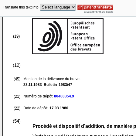
Translate this text into
(19)
(12)
(45)
Mention de la délivrance du brevet:
23.11.1983
Bulletin 1983/47
(21)
Numéro de dépôt:
80400354.9
(22)
Date de dépôt:
17.03.1980
(54)
Procédé et dispositif d'addition, de manière