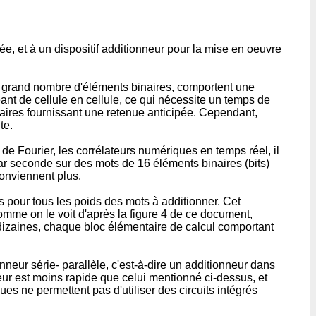
ée, et à un dispositif additionneur pour la mise en oeuvre
n grand nombre d'éléments binaires, comportent une
nt de cellule en cellule, ce qui nécessite un temps de
taires fournissant une retenue anticipée. Cependant,
te.
e Fourier, les corrélateurs numériques en temps réel, il
ar seconde sur des mots de 16 éléments binaires (bits)
conviennent plus.
 pour tous les poids des mots à additionner. Cet
mme on le voit d'après la figure 4 de ce document,
 dizaines, chaque bloc élémentaire de calcul comportant
ur série- parallèle, c'est-à-dire un additionneur dans
neur est moins rapide que celui mentionné ci-dessus, et
s ne permettent pas d'utiliser des circuits intégrés