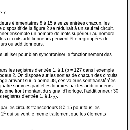
e 7.
codeurs élémentaires 8 à 15 à seize entrées chacun, les
spositif de la figure 2 se réduirait à un seul tel circuit.
ditionner ensemble un nombre de mots supérieur au nombre
des circuits additionneurs peuvent être regroupées de
eurs ou additionneurs.
es utiliser pour bien synchroniser le fonctionnement des
ns les registres d'entrée 1, à 1 (p = 127 dans l'exemple
scodeur 2. On dispose sur les sorties de chacun des circuits
loge arrivant sur la borne 38, ces valeurs sont transférées
quatre sommes partielles fournies par les additionneurs
isième front montant du signal d'horloge, l'additionneur 30
s registres d'entrée 1, à 1
.
127
par les circuits transcodeurs 8 à 15 pour tous les
1
 2
qui suivent le même traitement que les éléments