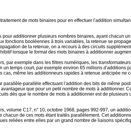
raitement de mots binaires pour en effectuer l'addition simultan
s pour additionner plusieurs nombres binaires, ayant chacun u
 fonctions booléennes à trois variables, la retenue se propagea
propagation de la retenue, on a recours à des circuits supplémen
ibitif lorsque le format des mots binaires à additionner augmen
 par exemple dans les filtres numériques, les transformateurs d
n un temps court, par exemple environ 65 millions d'additions p
ls cas, même les additionneurs rapides à retenue anticipée ne 
arallèle-parallèle effectuant l'addition des bits de même poids
t avantageux que pour un petit nombre de mots à additionner. Co
cuits dès que le nombre de mots à additionner est de plusieurs
 volume C17, n° 10, octobre 1968, pages 992-997, un additionne
 de chacun de ces mots étant traités parallèlement. Cet addition
s reliées entre elles par un grand nombre de liaisons spécifique