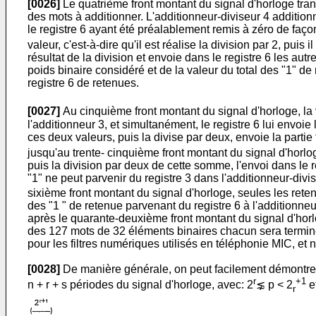
[0026]
Le quatrième front montant du signal d'horloge transf
des mots à additionner. L'additionneur-diviseur 4 additionne
le registre 6 ayant été préalablement remis à zéro de faço
valeur, c'est-à-dire qu'il est réalise la division par 2, puis
résultat de la division et envoie dans le registre 6 les au
poids binaire considéré et de la valeur du total des "1" de
registre 6 de retenues.
[0027]
Au cinquième front montant du signal d'horloge, la 
l'additionneur 3, et simultanément, le registre 6 lui envoi
ces deux valeurs, puis la divise par deux, envoie la partie f
jusqu'au trente- cinquième front montant du signal d'horlo
puis la division par deux de cette somme, l'envoi dans le re
"1" ne peut parvenir du registre 3 dans l'additionneur-divi
sixième front montant du signal d'horloge, seules les reten
des "1 " de retenue parvenant du registre 6 à l'additionne
après le quarante-deuxième front montant du signal d'horl
des 127 mots de 32 éléments binaires chacun sera terminé
pour les filtres numériques utilisés en téléphonie MIC, e
[0028]
De manière générale, on peut facilement démontrer 
r
+1
n + r + s périodes du signal d'horloge, avec: 2
⋦ p < 2
e
r