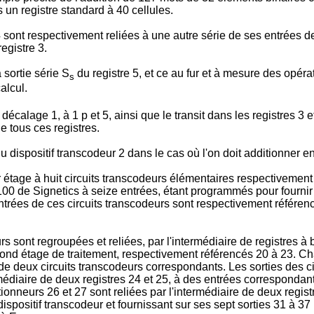
 un registre standard à 40 cellules.
4 sont respectivement reliées à une autre série de ses entrées d
egistre 3.
 sortie série S
du registre 5, et ce au fur et à mesure des opérat
s
alcul.
décalage 1, à 1 p et 5, ainsi que le transit dans les registres 3
e tous ces registres.
du dispositif transcodeur 2 dans le cas où l'on doit additionne
 étage à huit circuits transcodeurs élémentaires respectivement
de Signetics à seize entrées, étant programmés pour fournir ch
ntrées de ces circuits transcodeurs sont respectivement référenc
s sont regroupées et reliées, par l'intermédiaire de registres à
ond étage de traitement, respectivement référencés 20 à 23. Cha
de deux circuits transcodeurs correspondants. Les sorties des c
rmédiaire de deux registres 24 et 25, à des entrées correspondan
itionneurs 26 et 27 sont reliées par l'intermédiaire de deux regi
ispositif transcodeur et fournissant sur ses sept sorties 31 à 37