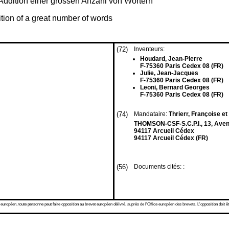
n Addition einer grossen Anzahl von Wörtern
ition of a great number of words
(72)
Inventeurs:
Houdard, Jean-Pierre
F-75360 Paris Cedex 08 (FR)
Julie, Jean-Jacques
F-75360 Paris Cedex 08 (FR)
Leoni, Bernard Georges
F-75360 Paris Cedex 08 (FR)
(74)
Mandataire:
Thrierr, Françoise et 
THOMSON-CSF-S.C.P.I., 13, Aven
94117 Arcueil Cédex
94117 Arcueil Cédex (FR)
(56)
Documents cités: :
 européen, toute personne peut faire opposition au brevet européen délivré, auprès de l'Office européen des brevets. L'opposition doit êt