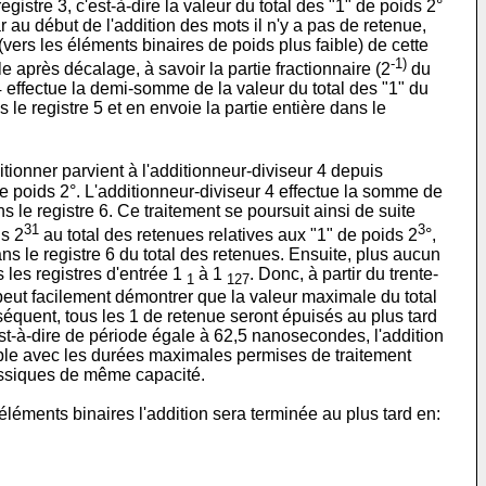
istre 3, c'est-à-dire la valeur du total des "1" de poids 2°
ar au début de l'addition des mots il n'y a pas de retenue,
vers les éléments binaires de poids plus faible) de cette
-1)
ble après décalage, à savoir la partie fractionnaire (2
du
 4 effectue la demi-somme de la valeur du total des "1" du
le registre 5 et en envoie la partie entière dans le
tionner parvient à l'additionneur-diviseur 4 depuis
 de poids 2°. L'additionneur-diviseur 4 effectue la somme de
ns le registre 6. Ce traitement se poursuit ainsi de suite
31
3
ds 2
au total des retenues relatives aux "1" de poids 2
°,
ans le registre 6 du total des retenues. Ensuite, plus aucun
 les registres d'entrée 1
à 1
. Donc, à partir du trente-
1
127
n peut facilement démontrer que la valeur maximale du total
séquent, tous les 1 de retenue seront épuisés au plus tard
st-à-dire de période égale à 62,5 nanosecondes, l'addition
mple avec les durées maximales permises de traitement
lassiques de même capacité.
éments binaires l'addition sera terminée au plus tard en: