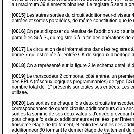
au maximum 39 éléments binaires. Le registre 5 sera alors
[0015]
Les autres sorties du circuit additionneur-diviseur 
entrées et sorties parallèles, de même constitution que le r
[0016]
On peut disposer du résultat de l'addition soit sur la
parallèles Si à S
du registre 5 à la fin des opérations de c
n
[0017]
La circulation des informations dans les registres à 
borne 7 qui est reliée à l'entrée CK de signaux d'horloge d
[0018]
On a représenté sur la figure 2 le schéma détaillé 
[0019]
Le transcodeur 2 comporte, côté entrée, un premier
des FPLA (réseaux logiques programmables) de type BS100 
nombre total de "1" présents sur toutes ses entrées. Les e
utilisée.
[0020]
Les sorties de chaque fois deux circuits transcodeur
correspondantes de quatre circuits additionneurs d'un sec
sorties la somme de ses deux valeurs d'entrée provenant 
pour chaque fois deux additionneurs et reliées, par l'inte
troisième étage de traitement, et enfin les sorties des add
additionneur 30 formant le dernier étage de traitement du d