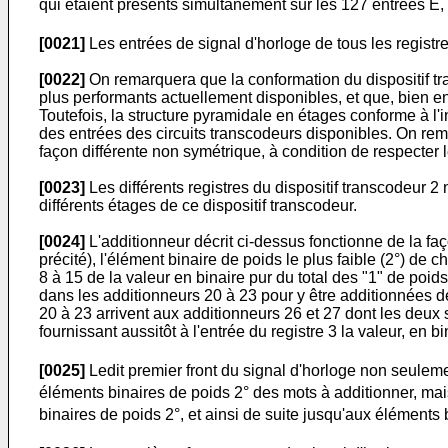
qui étaient présents simultanément sur les 127 entrées E,
[0021]
Les entrées de signal d'horloge de tous les registre
[0022]
On remarquera que la conformation du dispositif tran
plus performants actuellement disponibles, et que, bien enten
Toutefois, la structure pyramidale en étages conforme à l
des entrées des circuits transcodeurs disponibles. On rem
façon différente non symétrique, à condition de respecter l
[0023]
Les différents registres du dispositif transcodeur 2
différents étages de ce dispositif transcodeur.
[0024]
L'additionneur décrit ci-dessus fonctionne de la fa
précité), l'élément binaire de poids le plus faible (2°) de
8 à 15 de la valeur en binaire pur du total des "1" de poid
dans les additionneurs 20 à 23 pour y être additionnées d
20 à 23 arrivent aux additionneurs 26 et 27 dont les deux 
fournissant aussitôt à l'entrée du registre 3 la valeur, en b
[0025]
Ledit premier front du signal d'horloge non seulemen
éléments binaires de poids 2° des mots à additionner, mai
binaires de poids 2°, et ainsi de suite jusqu'aux éléments