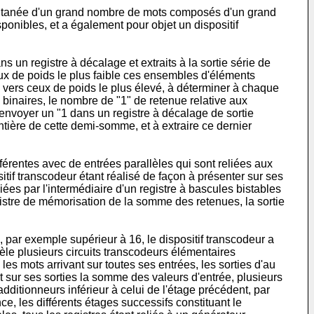
imultanée d'un grand nombre de mots composés d'un grand
ponibles, et a également pour objet un dispositif
un registre à décalage et extraits à la sortie série de
ux de poids le plus faible ces ensembles d'éléments
e vers ceux de poids le plus élevé, à déterminer à chaque
binaires, le nombre de "1" de retenue relative aux
envoyer un "1 dans un registre à décalage de sortie
ntière de cette demi-somme, et à extraire ce dernier
férentes avec de entrées parallèles qui sont reliées aux
tif transcodeur étant réalisé de façon à présenter sur ses
liées par l'intermédiaire d'un registre à bascules bistables
gistre de mémorisation de la somme des retenues, la sortie
, par exemple supérieur à 16, le dispositif transcodeur a
lèle plusieurs circuits transcodeurs élémentaires
les mots arrivant sur toutes ses entrées, les sorties d'au
nt sur ses sorties la somme des valeurs d'entrée, plusieurs
ditionneurs inférieur à celui de l'étage précédent, par
e, les différents étages successifs constituant le