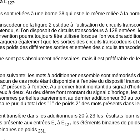
 à E
.
127
s sont reliées à une borne 38 qui est elle-même reliée à la born
scodeur de la figure 2 est due à l'utilisation de circuits trans
du, si l'on disposait de circuits transcodeurs à 128 entrées, le di
'invention pourra toujours être utilisée lorsque l'on voudra ad
arquera également que les sorties des circuits transcodeurs et 
es poids des différentes sorties et entrées des circuits transcod
 ne sont pas absolument nécessaires, mais il est préférable de l
çon suivante: les mots à additionner ensemble sont mémorisés da
 chacun de ces mots étant disponible à l'entrée du dispositif tran
s 2° présents à l'entrée. Au premier front montant du signal d'hor
eux à deux. Au deuxième front montant du signal d'horloge, les 
sommes partielles parviennent au dernier additionneur 30 au tro
inaire pur, du total des "1" de poids 2° des mots présents dans le
t transfère dans les additionneurs 20 à 23 les résultats fournis 
s présente aux entrées E, à E
les éléments binaires de poids
127
 binaires de poids
231.