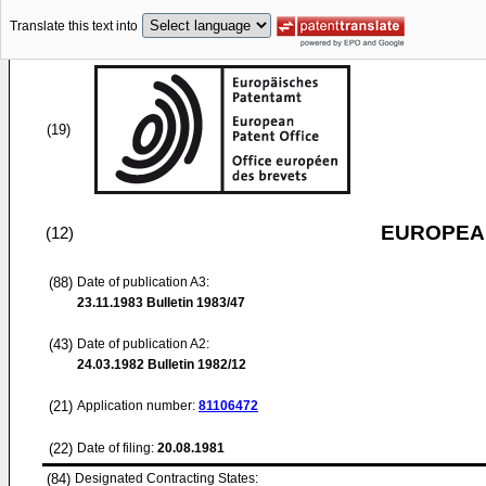
Translate this text into
(19)
EUROPEAN
(12)
(88)
Date of publication A3:
23.11.1983
Bulletin 1983/47
(43)
Date of publication A2:
24.03.1982
Bulletin 1982/12
(21)
Application number:
81106472
(22)
Date of filing:
20.08.1981
(84)
Designated Contracting States: