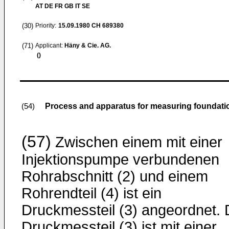
AT DE FR GB IT SE
(30)
Priority:
15.09.1980
CH 689380
(71)
Applicant:
Häny & Cie. AG.
()
Process and apparatus for measuring foundatio
(54)
(57)
Zwischen einem mit einer
Injektionspumpe verbundenen
Rohrabschnitt (2) und einem
Rohrendteil (4) ist ein
Druckmessteil (3) angeordnet. 
Druckmessteil (3) ist mit einer