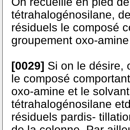
On recueille en pied d
tétrahalogénosilane, d
résiduels le composé 
groupement oxo-amine e
[0029]
Si on le désire,
le composé comportan
oxo-amine et le solvan
tétrahalogénosilane et
résiduels pardis- tillati
de la colonne. Par aille