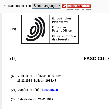
Translate this text into
(19)
FASCICUL
(12)
(45)
Mention de la délivrance du brevet:
23.11.1983
Bulletin 1983/47
(21)
Numéro de dépôt:
82400550.8
(22)
Date de dépôt:
26.03.1982