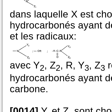
dans laquelle X est cho
hydrocarbonés ayant d
et les radicaux:
avec Y
, Z
, R, Y
, Z
r
2
2
3
3
hydrocarbonés ayant d
carbone.
[0014]
Y, et Z, sont cho