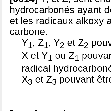
hydrocarbonés ayant d
et les radicaux alkoxy
carbone.
Y
, Z
, Y
et Z
pouva
1
1
2
2
X et Y
ou Z
pouvant
1
1
radical hydrocarbon
X
et Z
pouvant être
3
3