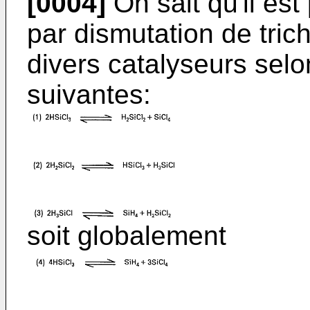
[0004]
On sait qu'il est
par dismutation de tric
divers catalyseurs selo
suivantes:
soit globalement