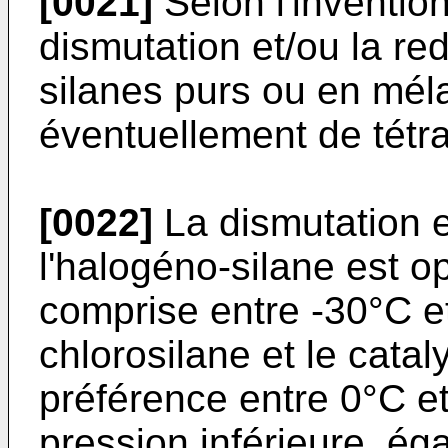
[0021]
Selon l'invention
dismutation et/ou la red
silanes purs ou en mé
éventuellement de tétra
[0022]
La dismutation e
l'halogéno-silane est 
comprise entre -30°C e
chlorosilane et le catal
préférence entre 0°C e
pression inférieure, ég