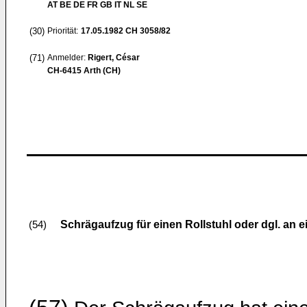
AT BE DE FR GB IT NL SE
(30)
Priorität:
17.05.1982
CH 3058/82
(71)
Anmelder:
Rigert, César
CH-6415 Arth (CH)
Schrägaufzug für einen Rollstuhl oder dgl. an 
(54)