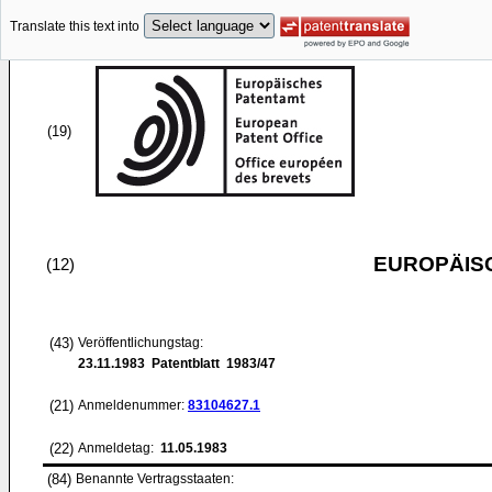
Translate this text into
(19)
EUROPÄIS
(12)
(43)
Veröffentlichungstag:
23.11.1983
Patentblatt 1983/47
(21)
Anmeldenummer:
83104627.1
(22)
Anmeldetag:
11.05.1983
(84)
Benannte Vertragsstaaten: