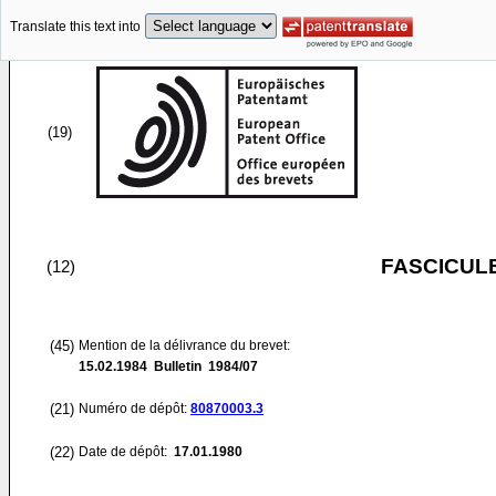
Translate this text into
(19)
FASCICUL
(12)
(45)
Mention de la délivrance du brevet:
15.02.1984
Bulletin 1984/07
(21)
Numéro de dépôt:
80870003.3
(22)
Date de dépôt:
17.01.1980